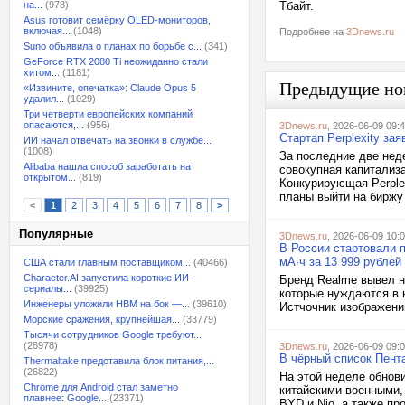
на...
(978)
Тбайт.
Asus готовит семёрку OLED-мониторов,
включая...
(1048)
Подробнее на
3Dnews.ru
Suno объявила о планах по борьбе с...
(341)
GeForce RTX 2080 Ti неожиданно стали
хитом...
(1181)
Предыдущие но
«Извините, опечатка»: Claude Opus 5
удалил...
(1029)
Три четверти европейских компаний
опасаются,...
(956)
3Dnews.ru
, 2026-06-09 09:
Стартап Perplexity зая
ИИ начал отвечать на звонки в службе...
(1008)
За последние две нед
Alibaba нашла способ заработать на
совокупная капитализа
открытом...
(819)
Конкурирующая Perplex
планы выйти на биржу 
<
1
2
3
4
5
6
7
8
>
Популярные
3Dnews.ru
, 2026-06-09 10:
В России стартовали 
мА·ч за 13 999 рублей
США стали главным поставщиком...
(40466)
Character.AI запустила короткие ИИ-
Бренд Realme вывел н
сериалы...
(39925)
которые нуждаются в 
Инженеры уложили HBM на бок —...
(39610)
Истчочник изображени
Морские сражения, крупнейшая...
(33779)
Тысячи сотрудников Google требуют...
(28978)
3Dnews.ru
, 2026-06-09 09:
В чёрный список Пента
Thermaltake представила блок питания,...
(26822)
На этой неделе обнов
Chrome для Android стал заметно
китайскими военными, 
плавнее: Google...
(23371)
BYD и Nio, а также пр