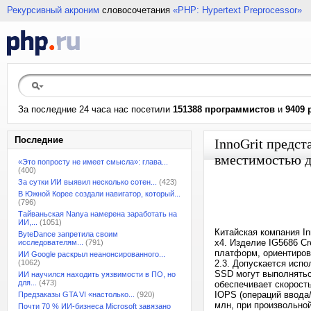
Рекурсивный акроним
словосочетания
«PHP: Hypertext Preprocessor»
За последние 24 часа нас посетили
151388 программистов
и
9409 
Последние
InnoGrit предст
вместимостью д
«Это попросту не имеет смысла»: глава...
(400)
За сутки ИИ выявил несколько сотен...
(423)
В Южной Корее создали навигатор, который...
(796)
Тайваньская Nanya намерена заработать на
ИИ,...
(1051)
Китайская компания I
ByteDance запретила своим
x4. Изделие IG5686 Cr
исследователям...
(791)
платформ, ориентиров
ИИ Google раскрыл неанонсированного...
(1062)
2.3. Допускается исп
SSD могут выполнятьс
ИИ научился находить уязвимости в ПО, но
для...
(473)
обеспечивает скорость
IOPS (операций ввода/
Предзаказы GTA VI «настолько...
(920)
млн, при произвольно
Почти 70 % ИИ-бизнеса Microsoft завязано