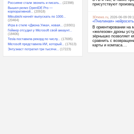
Россияне стали звонить и писать...
(22398)
присутствуют произво
Вышел релиз OpenIDE Pro —
корпоративной...
(20918)
Mitsubishi начнёт выпускать по 1000...
3Dnews.ru
, 2026-06-09 09:
(20464)
«Пчелиная» нейросеть
Игра в стиле «Джона Уика», новая...
(19301)
В ориентировании на
Геймер отсудил у Microsoft свой аккаунт...
«железом» дроны усту
(18406)
зёрнышко позволяет е
Tesla поставила рекорд по числу...
(17695)
сравнить с возвращен
Microsoft представила ИИ, который...
(17613)
карты и компаса....
Энтузиаст потратил три тысячи...
(17223)