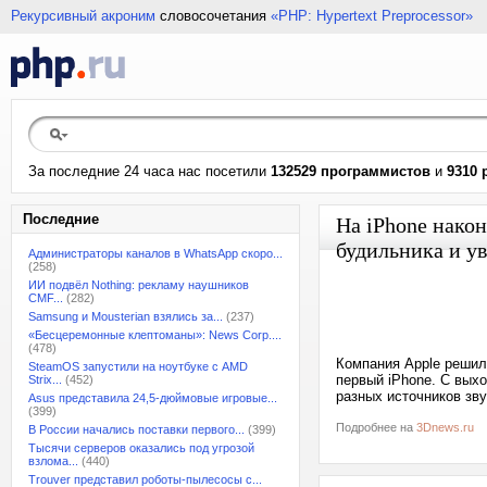
Рекурсивный акроним
словосочетания
«PHP: Hypertext Preprocessor»
За последние 24 часа нас посетили
132529 программистов
и
9310 
Последние
На iPhone након
будильника и у
Администраторы каналов в WhatsApp скоро...
(258)
ИИ подвёл Nothing: рекламу наушников
CMF...
(282)
Samsung и Mousterian взялись за...
(237)
«Бесцеремонные клептоманы»: News Corp....
(478)
Компания Apple решила
SteamOS запустили на ноутбуке с AMD
первый iPhone. С вых
Strix...
(452)
разных источников зву
Asus представила 24,5-дюймовые игровые...
(399)
Подробнее на
3Dnews.ru
В России начались поставки первого...
(399)
Тысячи серверов оказались под угрозой
взлома...
(440)
Trouver представил роботы-пылесосы с...