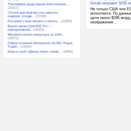
Китай направит $295 
Thermaltake представила блок питания,...
(26317)
Не только США или ЕС
Chrome для Android стал заметно
интеллекта. По данным
плавнее: Google...
(22196)
цели около $295 млрд,
Россияне стали звонить и писать...
(21883)
изображения:...
Вышел релиз OpenIDE Pro —
корпоративной...
(20431)
Mitsubishi начнёт выпускать по 1000...
(19971)
Owlcat починила Warhammer 40,000: Rogue
Trader...
(19334)
Игра в стиле «Джона Уика», новая...
(18852)