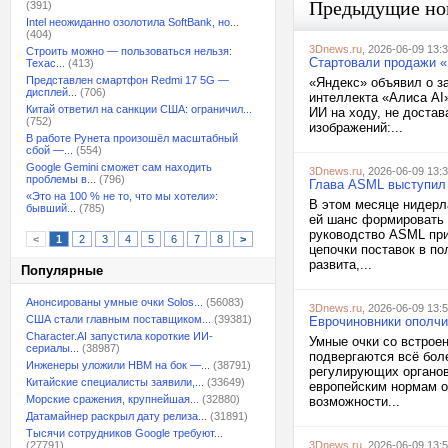
Предыдущие но
(391)
Intel неожиданно озолотила SoftBank, но...
(404)
3Dnews.ru
, 2026-06-09 13:
Строить можно — пользоваться нельзя:
Стартовали продажи «
Техас...
(413)
Представлен смартфон Redmi 17 5G —
«Яндекс» объявил о з
дисплей...
(706)
интеллекта «Алиса AI
Китай ответил на санкции США: ограничил...
ИИ на ходу, не достав
(752)
изображений:...
В работе Рунета произошёл масштабный
сбой —...
(554)
Google Gemini сможет сам находить
3Dnews.ru
, 2026-06-09 13:
проблемы в...
(796)
Глава ASML выступил 
«Это на 100 % не то, что мы хотели»:
В этом месяце нидерл
бывший...
(785)
ей шанс формировать 
руководство ASML при
<
1
2
3
4
5
6
7
8
>
цепочки поставок в п
развита,...
Популярные
Анонсированы умные очки Solos...
(56083)
3Dnews.ru
, 2026-06-09 13:
США стали главным поставщиком...
(39381)
Еврочиновники ополчи
Character.AI запустила короткие ИИ-
Умные очки со встрое
сериалы...
(38987)
подвергаются всё бол
Инженеры уложили HBM на бок —...
(38791)
регулирующих органов
Китайские специалисты заявили,...
(33649)
европейским нормам о
Морские сражения, крупнейшая...
(32880)
возможности...
Датамайнер раскрыл дату релиза...
(31891)
Тысячи сотрудников Google требуют...
(27791)
3Dnews.ru
, 2026-06-09 13: