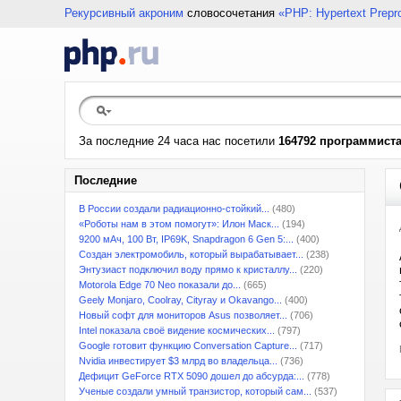
Рекурсивный акроним
словосочетания
«PHP: Hypertext Prepr
За последние 24 часа нас посетили
164792 программист
Последние
В России создали радиационно-стойкий...
(480)
«Роботы нам в этом помогут»: Илон Маск...
(194)
9200 мАч, 100 Вт, IP69K, Snapdragon 6 Gen 5:...
(400)
Создан электромобиль, который вырабатывает...
(238)
Энтузиаст подключил воду прямо к кристаллу...
(220)
Motorola Edge 70 Neo показали до...
(665)
Geely Monjaro, Coolray, Cityray и Okavango...
(400)
Новый софт для мониторов Asus позволяет...
(706)
Intel показала своё видение космических...
(797)
Google готовит функцию Conversation Capture...
(717)
Nvidia инвестирует $3 млрд во владельца...
(736)
Дефицит GeForce RTX 5090 дошел до абсурда:...
(778)
Ученые создали умный транзистор, который сам...
(537)