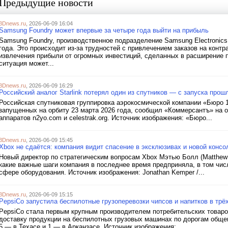
Предыдущие новости
3Dnews.ru
, 2026-06-09 16:04
Samsung Foundry может впервые за четыре года выйти на прибыль
Samsung Foundry, производственное подразделение Samsung Electronics
года. Это происходит из-за трудностей с привлечением заказов на конт
извлечения прибыли от огромных инвестиций, сделанных в расширение 
ситуация может...
3Dnews.ru
, 2026-06-09 16:29
Российский аналог Starlink потерял один из спутников — с запуска про
Российская спутниковая группировка аэрокосмической компании «Бюро 1
запущенных на орбиту 23 марта 2026 года, сообщил «Коммерсантъ» на 
аппаратов n2yo.com и celestrak.org. Источник изображения: «Бюро...
3Dnews.ru
, 2026-06-09 15:45
Xbox не сдаётся: компания видит спасение в эксклюзивах и новой консол
Новый директор по стратегическим вопросам Xbox Мэтью Болл (Matthew 
какие важные шаги компания в последнее время предприняла, в том чис
сфере оборудования. Источник изображения: Jonathan Kemper /...
3Dnews.ru
, 2026-06-09 15:15
PepsiCo запустила беспилотные грузоперевозки чипсов и напитков в тр
PepsiCo стала первым крупным производителем потребительских товар
доставку продукции на беспилотных грузовых машинах по дорогам обще
5 — в Техасе и 1 — в Арканзасе. Источник изображения:...