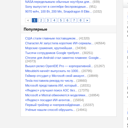
NASA переделывало обычные ноутбуки для...
(939)
Sony выпустит в сентябре беспроводные...
(951)
9070 мАч, 100 Вт, 200 Мп, Snapdragon 8 Elite...
(1032)
<
1
2
3
4
5
6
7
8
>
Популярные
США стали главным поставщиком...
(41320)
Character.AI запустила короткие ИИ-сериалы...
(40564)
Морские сражения, крупнейшая...
(34394)
Тысячи сотрудников Google требуют...
(30251)
Chrome для Android стал заметно плавнее: Google...
(24373)
Вышел релиз OpenIDE Pro — корпоративной...
(21267)
Mitsubishi начнёт выпускать по 1000...
(20795)
Геймер отсудил у Microsoft свой аккаунт...
(18849)
Tesla поставила рекорд по числу...
(18660)
Microsoft представила ИИ, который...
(18331)
«Яндекс» улучшил поиск АЗС без...
(17375)
Microsoft и Mistral обменяются моделями...
(16954)
«Яндекс» посадил ИИ-агентов...
(15654)
Первый трейлер и «непревзойдённая...
(15337)
Учёные нашли способ обрушить...
(14941)