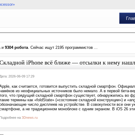
ocessor»
Гла
а
и
9304 робота
. Сейчас ищут 2195 программистов ...
Складной iPhone всё ближе — отсылки к нему нашли
Дата: 2026-06-09 17:29
Apple, как считается, готовится выпустить складной смартфон. Официал
намёков из неофициальных источников было немало. А в первой бета-ве
того, что грядущий складной смартфон существует, обнаружились во ф
такие термины как «foldState» («состояние складной конструкции») и «an
обозначающие число дисплеев на устройстве. В совокупности все они у
смартфоне, а не традиционном моноблоке с одним экраном. В iOS 26 эт
Подробнее на
3Dnews.ru