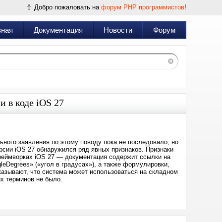
Добро пожаловать на
форум PHP программистов
!
вная
Документация
Новости
Форум
 в коде iOS 27
ьного заявления по этому поводу пока не последовало, но
рсии iOS 27 обнаружился ряд явных признаков. Признаки
реймворках iOS 27 — документация содержит ссылки на
gleDegrees» («угол в градусах»), а также формулировки,
казывают, что система может использоваться на складном
их терминов не было.