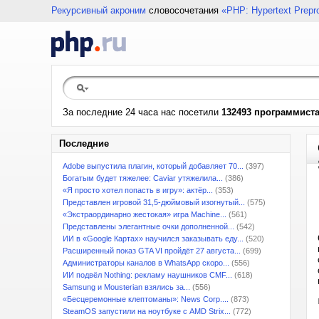
Рекурсивный акроним
словосочетания
«PHP: Hypertext Prepr
За последние 24 часа нас посетили
132493 программист
Последние
Adobe выпустила плагин, который добавляет 70...
(397)
Богатым будет тяжелее: Caviar утяжелила...
(386)
«Я просто хотел попасть в игру»: актёр...
(353)
Представлен игровой 31,5-дюймовый изогнутый...
(575)
«Экстраординарно жестокая» игра Machine...
(561)
Представлены элегантные очки дополненной...
(542)
ИИ в «Google Картах» научился заказывать еду...
(520)
Расширенный показ GTA VI пройдёт 27 августа...
(699)
Администраторы каналов в WhatsApp скоро...
(556)
ИИ подвёл Nothing: рекламу наушников CMF...
(618)
Samsung и Mousterian взялись за...
(556)
«Бесцеремонные клептоманы»: News Corp....
(873)
SteamOS запустили на ноутбуке с AMD Strix...
(772)