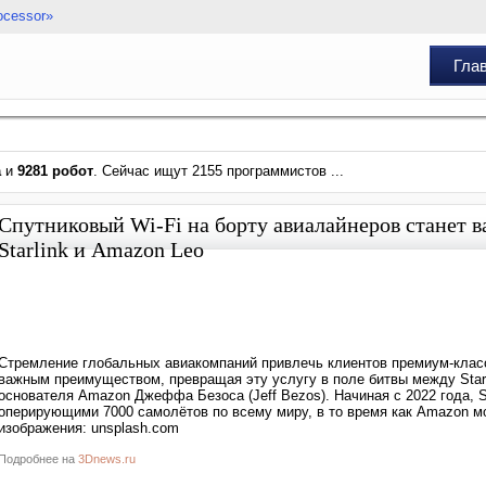
ocessor»
Гла
а
и
9281 робот
. Сейчас ищут 2155 программистов ...
Спутниковый Wi-Fi на борту авиалайнеров станет
Starlink и Amazon Leo
Стремление глобальных авиакомпаний привлечь клиентов премиум-класс
важным преимуществом, превращая эту услугу в поле битвы между Starl
основателя Amazon Джеффа Безоса (Jeff Bezos). Начиная с 2022 года, S
оперирующими 7000 самолётов по всему миру, в то время как Amazon м
изображения: unsplash.com
Подробнее на
3Dnews.ru