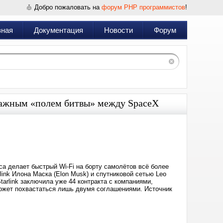
Добро пожаловать на
форум PHP программистов
!
вная
Документация
Новости
Форум
 важным «полем битвы» между SpaceX
Дата:
2026-
06-
09
19:04
а делает быстрый Wi-Fi на борту самолётов всё более
ink Илона Маска (Elon Musk) и спутниковой сетью Leo
tarlink заключила уже 44 контракта с компаниями,
ожет похвастаться лишь двумя соглашениями. Источник