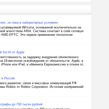
иях, но пока в лабораторных условиях
масштабируемой ИИ-сети, основанной исключительно на
емой агентством ARIA. Система сочетает в себе сетевую
ми AMD EPYC. Это первое применение технологии
Siri AI от Apple
тветственность за задержку внедрения обновлённого
на 18-месячное освобождение от обязательств. Apple, в
 iPhone или iPad, и обвинила Еврокомиссию в отказе от...
 в России
вого развития, связи и массовых коммуникаций РФ
ы Roblox от Roblox Corporation. Источник изображений:
 штрафы до 700 тысяч рублей