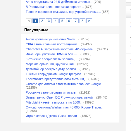
Asus представила 24,5-дюймовые игровые...
(709)
В России начались поставки первого...
(677)
Тысячи серверов оказались под угрозой взлома...
(687)
<
1
2
3
4
5
6
7
8
>
Популярные
Анонсированы умные очки Solos...
(56157)
США стали главным поставщиком...
(39437)
Character.AI запустила короткие ИИ-сериалы...
(39031)
Инженеры уложили HBM на бок —...
(38836)
Китайские специалисты заявили,...
(33694)
Морские сражения, крупнейшая...
(32929)
Датамайнер раскрыл дату релиза...
(31925)
Тысячи сотрудников Google требуют...
(27845)
Thermaltake представила блок питания,...
(26346)
Chrome для Android стал заметно плавнее: Google...
(22258)
Россияне стали звонить и писать...
(21912)
Вышел релиз OpenIDE Pro — корпоративной...
(20448)
Mitsubishi начнёт выпускать по 1000...
(19995)
Owlcat починила Warhammer 40,000: Rogue Trader...
(19358)
Игра в стиле «Джона Уика», новая...
(18876)