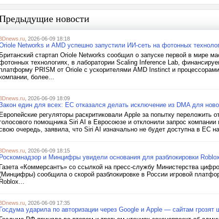
Предыдущие новости
3Dnews.ru
, 2026-06-09 18:18
Oriole Networks и AMD успешно запустили ИИ-сеть на фотонных технолог
Британский стартап Oriole Networks сообщил о запуске первой в мире 
фотонных технологиях, в лаборатории Scaling Inference Lab, финансиру
платформу PRISM от Oriole с ускорителями AMD Instinct и процессора
компании, более...
3Dnews.ru
, 2026-06-09 18:09
Закон един для всех: ЕС отказался делать исключение из DMA для новой 
Европейские регуляторы раскритиковали Apple за попытку переложить о
голосового помощника Siri AI в Евросоюзе и отклонили запрос компании 
свою очередь, заявила, что Siri AI изначально не будет доступна в ЕС на
3Dnews.ru
, 2026-06-09 18:15
Роскомнадзор и Минцифры увидели основания для разблокировки Roblox
Газета «Коммерсантъ» со ссылкой на пресс-службу Министерства цифро
(Минцифры) сообщила о скорой разблокировке в России игровой платформ
Roblox...
3Dnews.ru
, 2026-06-09 17:35
Госдума ударила по авторизации через Google и Apple — сайтам грозят