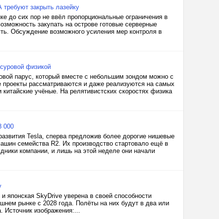
 требуют закрыть лазейку
е до сих пор не ввёл пропорциональные ограничения в
возможность закупать на острове готовые серверные
ть. Обсуждение возможного усиления мер контроля в
 суровой физикой
овой парус, который вместе с небольшим зондом можно с
ие проекты рассматриваются и даже реализуются на самых
и китайские учёные. На релятивистских скоростях физика
8 000
развития Tesla, сперва предложив более дорогие нишевые
машин семейства R2. Их производство стартовало ещё в
дники компании, и лишь на этой неделе они начали
у
и японская SkyDrive уверена в своей способности
нем рынке с 2028 года. Полёты на них будут в два или
. Источник изображения:...