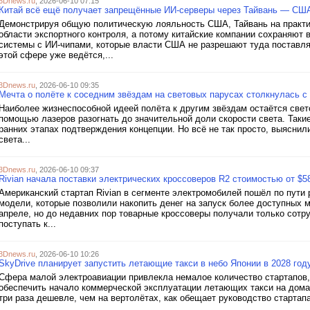
3Dnews.ru
, 2026-06-10 07:15
Китай всё ещё получает запрещённые ИИ-серверы через Тайвань — США
Демонстрируя общую политическую лояльность США, Тайвань на практик
области экспортного контроля, а потому китайские компании сохраняют 
системы с ИИ-чипами, которые власти США не разрешают туда поставля
этой сфере уже ведётся,...
3Dnews.ru
, 2026-06-10 09:35
Мечта о полёте к соседним звёздам на световых парусах столкнулась с
Наиболее жизнеспособной идеей полёта к другим звёздам остаётся свет
помощью лазеров разогнать до значительной доли скорости света. Так
ранних этапах подтверждения концепции. Но всё не так просто, выяснил
света...
3Dnews.ru
, 2026-06-10 09:37
Rivian начала поставки электрических кроссоверов R2 стоимостью от $5
Американский стартап Rivian в сегменте электромобилей пошёл по пути 
модели, которые позволили накопить денег на запуск более доступных 
апреле, но до недавних пор товарные кроссоверы получали только сотру
поступать к...
3Dnews.ru
, 2026-06-10 10:26
SkyDrive планирует запустить летающие такси в небо Японии в 2028 год
Сфера малой электроавиации привлекла немалое количество стартапов, 
обеспечить начало коммерческой эксплуатации летающих такси на домаш
три раза дешевле, чем на вертолётах, как обещает руководство стартапа