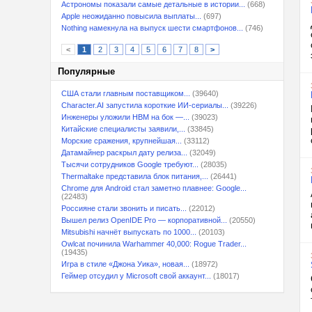
Астрономы показали самые детальные в истории...
(668)
Apple неожиданно повысила выплаты...
(697)
Nothing намекнула на выпуск шести смартфонов...
(746)
<
1
2
3
4
5
6
7
8
>
Популярные
США стали главным поставщиком...
(39640)
Character.AI запустила короткие ИИ-сериалы...
(39226)
Инженеры уложили HBM на бок —...
(39023)
Китайские специалисты заявили,...
(33845)
Морские сражения, крупнейшая...
(33112)
Датамайнер раскрыл дату релиза...
(32049)
Тысячи сотрудников Google требуют...
(28035)
Thermaltake представила блок питания,...
(26441)
Chrome для Android стал заметно плавнее: Google...
(22483)
Россияне стали звонить и писать...
(22012)
Вышел релиз OpenIDE Pro — корпоративной...
(20550)
Mitsubishi начнёт выпускать по 1000...
(20103)
Owlcat починила Warhammer 40,000: Rogue Trader...
(19435)
Игра в стиле «Джона Уика», новая...
(18972)
Геймер отсудил у Microsoft свой аккаунт...
(18017)