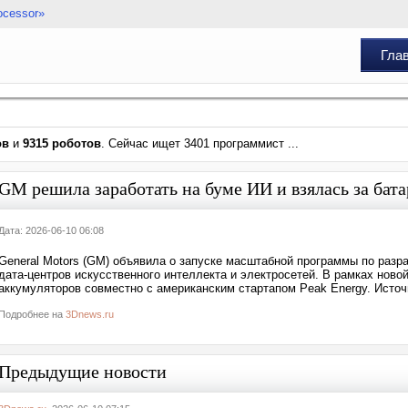
ocessor»
Гла
ов
и
9315 роботов
. Сейчас ищет 3401 программист ...
GM решила заработать на буме ИИ и взялась за бата
Дата: 2026-06-10 06:08
General Motors (GM) объявила о запуске масштабной программы по разра
дата-центров искусственного интеллекта и электросетей. В рамках ново
аккумуляторов совместно с американским стартапом Peak Energy. Источн
Подробнее на
3Dnews.ru
Предыдущие новости