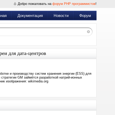
Добро пожаловать на
форум PHP программистов
!
вная
Документация
Новости
Форум
реи для дата-центров
ботке и производству систем хранения энергии (ESS) для
й стратегии GM займётся разработкой натрий-ионных
ик изображения: wikimedia.org