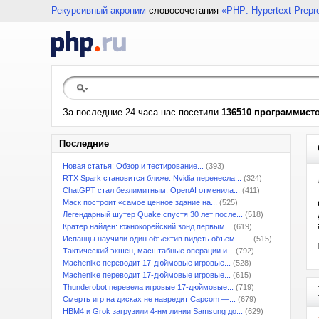
Рекурсивный акроним
словосочетания
«PHP: Hypertext Prepr
За последние 24 часа нас посетили
136510 программист
Последние
Новая статья: Обзор и тестирование...
(393)
RTX Spark становится ближе: Nvidia перенесла...
(324)
ChatGPT стал безлимитным: OpenAI отменила...
(411)
Маск построит «самое ценное здание на...
(525)
Легендарный шутер Quake спустя 30 лет после...
(518)
Кратер найден: южнокорейский зонд первым...
(619)
Испанцы научили один объектив видеть объём —...
(515)
Тактический экшен, масштабные операции и...
(792)
Machenike переводит 17-дюймовые игровые...
(528)
Machenike переводит 17-дюймовые игровые...
(615)
Thunderobot перевела игровые 17-дюймовые...
(719)
Смерть игр на дисках не навредит Capcom —...
(679)
HBM4 и Grok загрузили 4-нм линии Samsung до...
(629)