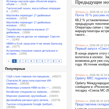
Предыдущие но
Испанцы научили один объектив видеть
объём —...
(918)
Тактический экшен, масштабные операции
и...
(1281)
3Dnews.ru
, 2026-06-10 10:
Почти 70 % россиян п
Machenike переводит 17-дюймовые
игровые...
(1024)
68,2 % установленных 
Machenike переводит 17-дюймовые
предыдущих поколений
игровые...
(992)
Операторы связи с так
Thunderobot перевела игровые 17-
маршрутизаторы встре
дюймовые...
(1089)
такого...
Смерть игр на дисках не навредит Capcom
—...
(1140)
HBM4 и Grok загрузили 4-нм линии Samsung
3Dnews.ru
, 2026-06-10 10:
до...
(1077)
Первый запуск «Союз-5
Астрономы показали самые детальные в
В конце апреля этого
истории...
(1009)
взлетела в космос. З
возможна для уже соз
<
1
2
3
4
5
6
7
8
>
года. Источник изображ
Популярные
3Dnews.ru
, 2026-06-10 10:
США стали главным поставщиком...
(40027)
Орбиту МКС подняли н
Character.AI запустила короткие ИИ-
Орбиту Международной
сериалы...
(39528)
сообщили в «Роскосмо
Инженеры уложили HBM на бок —...
(39292)
посадку «Союза МС-28»
Китайские специалисты заявили,...
(34082)
Морские сражения, крупнейшая...
(33437)
Датамайнер раскрыл дату релиза...
(32274)
3Dnews.ru
, 2026-06-10 10:
Представлена складная
Тысячи сотрудников Google требуют...
(28395)