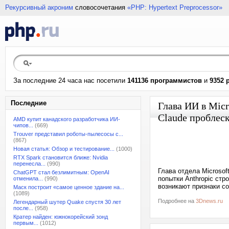
Рекурсивный акроним
словосочетания
«PHP: Hypertext Preprocessor»
За последние 24 часа нас посетили
141136 программистов
и
9352 
Последние
Глава ИИ в Micr
Claude проблес
AMD купит канадского разработчика ИИ-
чипов...
(669)
Trouver представил роботы-пылесосы с...
(867)
Новая статья: Обзор и тестирование...
(1000)
RTX Spark становится ближе: Nvidia
перенесла...
(990)
Глава отдела Microsof
ChatGPT стал безлимитным: OpenAI
попытки Anthropic стр
отменила...
(990)
возникают признаки со
Маск построит «самое ценное здание на...
(1089)
Подробнее на
3Dnews.ru
Легендарный шутер Quake спустя 30 лет
после...
(958)
Кратер найден: южнокорейский зонд
первым...
(1012)