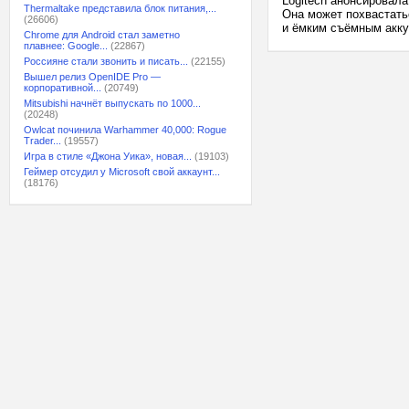
Logitech анонсировал
Thermaltake представила блок питания,...
Она может похвастать
(26606)
и ёмким съёмным акку
Chrome для Android стал заметно
плавнее: Google...
(22867)
Россияне стали звонить и писать...
(22155)
Вышел релиз OpenIDE Pro —
корпоративной...
(20749)
Mitsubishi начнёт выпускать по 1000...
(20248)
Owlcat починила Warhammer 40,000: Rogue
Trader...
(19557)
Игра в стиле «Джона Уика», новая...
(19103)
Геймер отсудил у Microsoft свой аккаунт...
(18176)