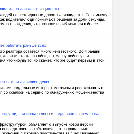
опилота на дорожные инциденты
 людей на неожиданные дорожные инциденты. По замыслу
 как водители-люди принимают решения за доли секунды,
омного вождения, что позволит приблизиться к более
ёт работать раньше всех
о реактора остаётся много неизвестного. Во Франции
и, десятки стартапов обещают манну небесную и
я кто-нибудь точно скажет, кто же будет первым в этой
ьзователи лишились денег
иками поддельные интернет-магазины и рассказывать о
ian со ссылкой на сервис по обнаружению мошенничества
а нагрузки, связанные клоны и поддержка современных
фраструктурой, объявляет о выпуске новой версии
из сосредоточен на трёх ключевых направлениях:
 экономии дискового пространства за счёт связанных