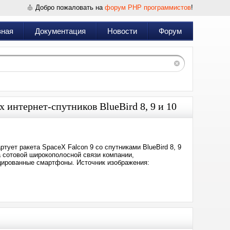
Добро пожаловать на
форум PHP программистов
!
вная
Документация
Новости
Форум
 интернет-спутников BlueBird 8, 9 и 10
тует ракета SpaceX Falcon 9 со спутниками BlueBird 8, 9
та сотовой широкополосной связи компании,
цированные смартфоны. Источник изображения: