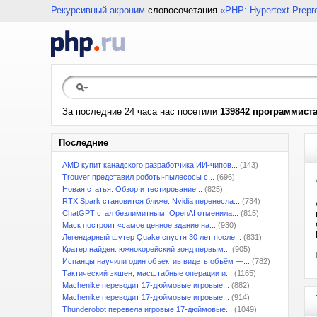
Рекурсивный акроним
словосочетания
«PHP: Hypertext Prepr
За последние 24 часа нас посетили
139842 программист
Последние
AMD купит канадского разработчика ИИ-чипов...
(143)
Trouver представил роботы-пылесосы с...
(696)
Новая статья: Обзор и тестирование...
(825)
RTX Spark становится ближе: Nvidia перенесла...
(734)
ChatGPT стал безлимитным: OpenAI отменила...
(815)
Маск построит «самое ценное здание на...
(930)
Легендарный шутер Quake спустя 30 лет после...
(831)
Кратер найден: южнокорейский зонд первым...
(905)
Испанцы научили один объектив видеть объём —...
(782)
Тактический экшен, масштабные операции и...
(1165)
Machenike переводит 17-дюймовые игровые...
(882)
Machenike переводит 17-дюймовые игровые...
(914)
Thunderobot перевела игровые 17-дюймовые...
(1049)