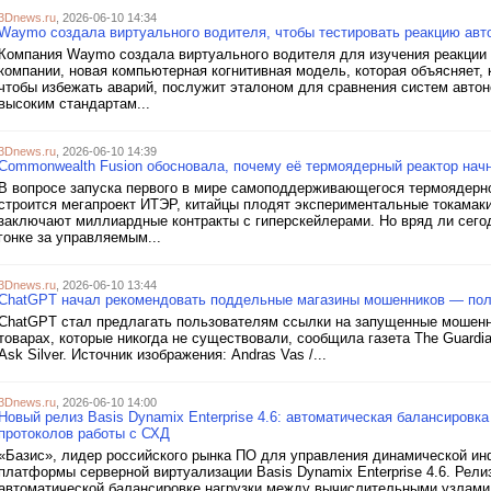
3Dnews.ru
, 2026-06-10 14:34
Waymo создала виртуального водителя, чтобы тестировать реакцию авт
Компания Waymo создала виртуального водителя для изучения реакции
компании, новая компьютерная когнитивная модель, которая объясняет,
чтобы избежать аварий, послужит эталоном для сравнения систем автон
высоким стандартам...
3Dnews.ru
, 2026-06-10 14:39
Commonwealth Fusion обосновала, почему её термоядерный реактор начн
В вопросе запуска первого в мире самоподдерживающегося термоядерног
строится мегапроект ИТЭР, китайцы плодят экспериментальные токамак
заключают миллиардные контракты с гиперскейлерами. Но вряд ли сегодн
гонке за управляемым...
3Dnews.ru
, 2026-06-10 13:44
ChatGPT начал рекомендовать поддельные магазины мошенников — пол
ChatGPT стал предлагать пользователям ссылки на запущенные мошенн
товарах, которые никогда не существовали, сообщила газета The Guard
Ask Silver. Источник изображения: Andras Vas /...
3Dnews.ru
, 2026-06-10 14:00
Новый релиз Basis Dynamix Enterprise 4.6: автоматическая балансировк
протоколов работы с СХД
«Базис», лидер российского рынка ПО для управления динамической ин
платформы серверной виртуализации Basis Dynamix Enterprise 4.6. Рел
автоматической балансировке нагрузки между вычислительными узлами,