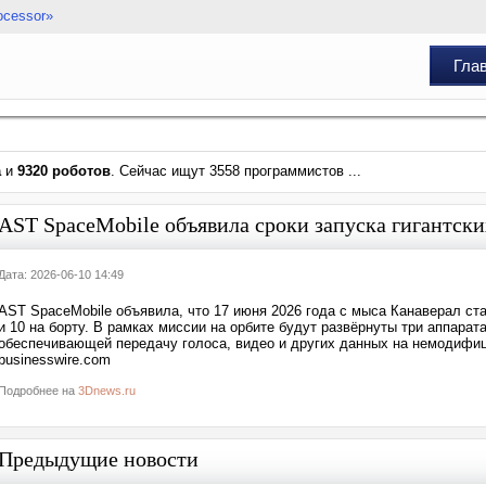
ocessor»
Гла
а
и
9320 роботов
. Сейчас ищут 3558 программистов ...
AST SpaceMobile объявила сроки запуска гигантских
Дата: 2026-06-10 14:49
AST SpaceMobile объявила, что 17 июня 2026 года с мыса Канаверал стар
и 10 на борту. В рамках миссии на орбите будут развёрнуты три аппара
обеспечивающей передачу голоса, видео и других данных на немодифи
businesswire.com
Подробнее на
3Dnews.ru
Предыдущие новости