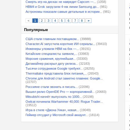
Смерть игр на дисках не навредит Capcom —...
(1058)
HBM4 и Grok загрузили 4-нм линии Samsung до...
(981)
Астрономы показали самые детальные в истории...
(981)
<
1
2
3
4
5
6
7
8
>
Популярные
США стали главным поставщиком...
(39888)
Character.AI запустила короткие ИИ-сериалы...
(39410)
Инженеры уложили HBM на бок —...
(39191)
Китайские специалисты заявили,...
(33983)
Морские сражения, крупнейшая...
(33300)
Датамайнер раскрыл дату релиза...
(32183)
Тысячи сотрудников Google требуют...
(28255)
Thermaltake представила блок питания,...
(26543)
Chrome для Android стал заметно плавнее: Google...
(22707)
Россияне стали звонить и писать...
(22096)
Вышел релиз OpenIDE Pro — корпоративной...
(20683)
Mitsubishi начнёт выпускать по 1000...
(20198)
Owlcat починила Warhammer 40,000: Rogue Trader...
(19512)
Игра в стиле «Джона Уика», новая...
(19049)
Геймер отсудил у Microsoft свой аккаунт...
(18114)