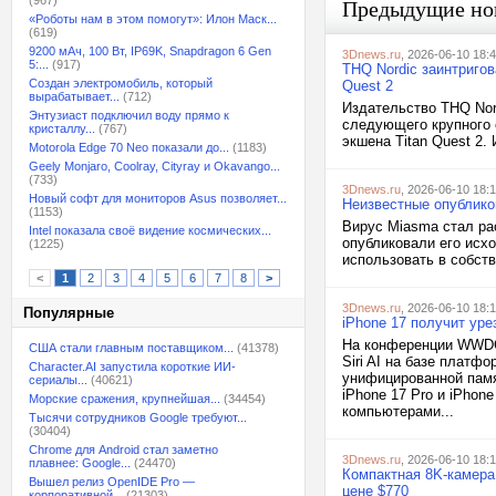
(967)
Предыдущие но
«Роботы нам в этом помогут»: Илон Маск...
(619)
9200 мАч, 100 Вт, IP69K, Snapdragon 6 Gen
3Dnews.ru
, 2026-06-10 18:
5:...
(917)
THQ Nordic заинтригов
Создан электромобиль, который
Quest 2
вырабатывает...
(712)
Издательство THQ Nord
Энтузиаст подключил воду прямо к
следующего крупного 
кристаллу...
(767)
экшена Titan Quest 2.
Motorola Edge 70 Neo показали до...
(1183)
Geely Monjaro, Coolray, Cityray и Okavango...
(733)
3Dnews.ru
, 2026-06-10 18:
Новый софт для мониторов Asus позволяет...
Неизвестные опублико
(1153)
Вирус Miasma стал ра
Intel показала своё видение космических...
опубликовали его исх
(1225)
использовать в собств
<
1
2
3
4
5
6
7
8
>
3Dnews.ru
, 2026-06-10 18:
Популярные
iPhone 17 получит уре
На конференции WWDC
США стали главным поставщиком...
(41378)
Siri AI на базе платфо
Character.AI запустила короткие ИИ-
унифицированной памя
сериалы...
(40621)
iPhone 17 Pro и iPhon
Морские сражения, крупнейшая...
(34454)
компьютерами...
Тысячи сотрудников Google требуют...
(30404)
Chrome для Android стал заметно
3Dnews.ru
, 2026-06-10 18:
плавнее: Google...
(24470)
Компактная 8K-камера 
Вышел релиз OpenIDE Pro —
цене $770
корпоративной...
(21303)