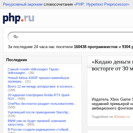
Рекурсивный акроним
словосочетания
«PHP: Hypertext Preprocessor»
За последние 24 часа нас посетили
160438 программистов
и
9304 
Последние
«Кидаю деньги в
восторге от 30 
Самый «злой» Volkswagen Tiguan:
Volkswagen...
(36)
Новый Airbus A350F прошел важнейшую
проверку...
(31)
Всего 12 км между аппаратами: в космосе...
(184)
20-ядерная платформа Nvidia RTX Spark
N1X...
(406)
Издатель Xbox Game St
недавней премьерой 
OnePlus бесплатно раздает пользователям...
(500)
амбициозного фэнтези
Уцелевший после приводнения Starship...
(534)
Подробнее на
3Dnews.ru
BMW уже не будет прежней: компания
запустила...
(983)
В России создали радиационно-стойкий...