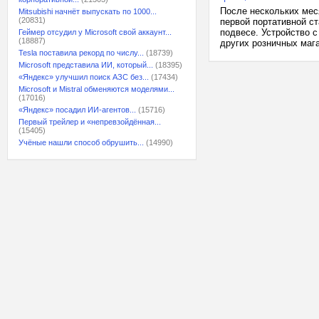
После нескольких меся
Mitsubishi начнёт выпускать по 1000...
(20831)
первой портативной с
подвесе. Устройство с
Геймер отсудил у Microsoft свой аккаунт...
(18887)
других розничных мага
Tesla поставила рекорд по числу...
(18739)
Microsoft представила ИИ, который...
(18395)
«Яндекс» улучшил поиск АЗС без...
(17434)
Microsoft и Mistral обменяются моделями...
(17016)
«Яндекс» посадил ИИ-агентов...
(15716)
Первый трейлер и «непревзойдённая...
(15405)
Учёные нашли способ обрушить...
(14990)