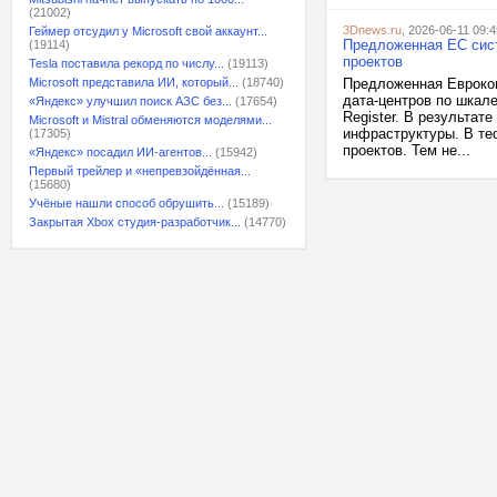
(21002)
3Dnews.ru
, 2026-06-11 09:4
Геймер отсудил у Microsoft свой аккаунт...
Предложенная ЕС сис
(19114)
проектов
Tesla поставила рекорд по числу...
(19113)
Microsoft представила ИИ, который...
(18740)
Предложенная Евроком
дата-центров по шкал
«Яндекс» улучшил поиск АЗС без...
(17654)
Register. В результат
Microsoft и Mistral обменяются моделями...
инфраструктуры. В те
(17305)
проектов. Тем не...
«Яндекс» посадил ИИ-агентов...
(15942)
Первый трейлер и «непревзойдённая...
(15680)
Учёные нашли способ обрушить...
(15189)
Закрытая Xbox студия-разработчик...
(14770)