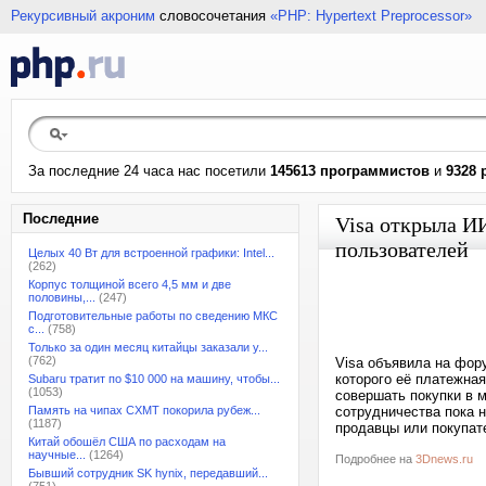
Рекурсивный акроним
словосочетания
«PHP: Hypertext Preprocessor»
За последние 24 часа нас посетили
145613 программистов
и
9328 
Последние
Visa открыла И
пользователей
Целых 40 Вт для встроенной графики: Intel...
(262)
Корпус толщиной всего 4,5 мм и две
половины,...
(247)
Подготовительные работы по сведению МКС
с...
(758)
Только за один месяц китайцы заказали у...
(762)
Visa объявила на фор
которого её платежная
Subaru тратит по $10 000 на машину, чтобы...
(1053)
совершать покупки в 
Память на чипах CXMT покорила рубеж...
сотрудничества пока н
(1187)
продавцы или покупате
Китай обошёл США по расходам на
научные...
(1264)
Подробнее на
3Dnews.ru
Бывший сотрудник SK hynix, передавший...