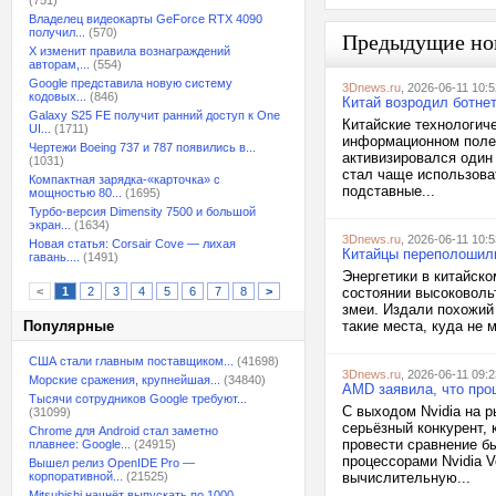
(751)
Владелец видеокарты GeForce RTX 4090
получил...
(570)
Предыдущие но
X изменит правила вознаграждений
авторам,...
(554)
Google представила новую систему
3Dnews.ru
, 2026-06-11 10:5
кодовых...
(846)
Китай возродил ботне
Galaxy S25 FE получит ранний доступ к One
Китайские технологич
UI...
(1711)
информационном поле,
Чертежи Boeing 737 и 787 появились в...
активизировался один 
(1031)
стал чаще использова
Компактная зарядка-«карточка» с
подставные...
мощностью 80...
(1695)
Турбо-версия Dimensity 7500 и большой
экран...
(1634)
3Dnews.ru
, 2026-06-11 10:5
Новая статья: Corsair Cove — лихая
Китайцы переполошили
гавань....
(1491)
Энергетики в китайск
<
1
2
3
4
5
6
7
8
>
состоянии высоковоль
змеи. Издали похожий
Популярные
такие места, куда не 
США стали главным поставщиком...
(41698)
3Dnews.ru
, 2026-06-11 09:2
Морские сражения, крупнейшая...
(34840)
AMD заявила, что проц
Тысячи сотрудников Google требуют...
С выходом Nvidia на 
(31099)
серьёзный конкурент, 
Chrome для Android стал заметно
провести сравнение б
плавнее: Google...
(24915)
процессорами Nvidia V
Вышел релиз OpenIDE Pro —
корпоративной...
(21525)
вычислительную...
Mitsubishi начнёт выпускать по 1000...