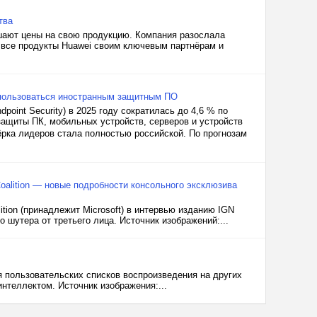
тва
шают цены на свою продукцию. Компания разослала
а все продукты Huawei своим ключевым партнёрам и
 пользоваться иностранным защитным ПО
oint Security) в 2025 году сократилась до 4,6 % по
 защиты ПК, мобильных устройств, серверов и устройств
ёрка лидеров стала полностью российской. По прогнозам
Coalition — новые подробности консольного эксклюзива
ition (принадлежит Microsoft) в интервью изданию IGN
шутера от третьего лица. Источник изображений:...
 пользовательских списков воспроизведения на других
нтеллектом. Источник изображения:...