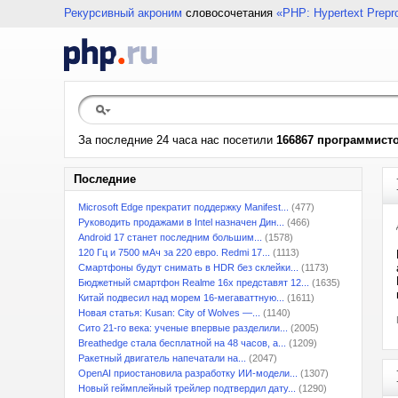
Рекурсивный акроним
словосочетания
«PHP: Hypertext Prepr
За последние 24 часа нас посетили
166867 программист
Последние
Microsoft Edge прекратит поддержку Manifest...
(477)
Руководить продажами в Intel назначен Дин...
(466)
Android 17 станет последним большим...
(1578)
120 Гц и 7500 мАч за 220 евро. Redmi 17...
(1113)
Смартфоны будут снимать в HDR без склейки...
(1173)
Бюджетный смартфон Realme 16x представят 12...
(1635)
Китай подвесил над морем 16-мегаваттную...
(1611)
Новая статья: Kusan: City of Wolves —...
(1140)
Сито 21-го века: ученые впервые разделили...
(2005)
Breathedge стала бесплатной на 48 часов, а...
(1209)
Ракетный двигатель напечатали на...
(2047)
OpenAI приостановила разработку ИИ-модели...
(1307)
Новый геймплейный трейлер подтвердил дату...
(1290)