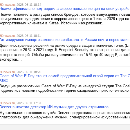
3Dnews.ru
, 2026-06-11 18:14
Huawei официально подтвердила скорое повышение цен на свои устройс
Huawei пополнила растущий список брендов, которые вынужденно повы
официальное «уведомление о корректировке цен» с 1 июля 2026 года н
корпоративным клиентам в Китае. Источник изображения:...
3Dnews.ru
, 2026-06-11 18:11
Антивирусное импортозамещение сработало: в России почти перестали
Доля иностранных решений на рынке средств защиты конечных точек (Endp
сравнению с 26 % в 2021 году. К Endpoint Security относят решения для
интернета вещей. Объём рынка увеличился на 15 % до 40 млрд ₽, а пят
экспертов,...
3Dnews.ru
, 2026-06-11 18:20
Gears of War: E-Day станет самой продолжительной игрой серии от The 
Xbox
Ведущие разработчики Gears of War: E-Day из канадской студии The Coal
поделились новыми подробностями горячо ожидаемого приключенческого 
3Dnews.ru
, 2026-06-11 17:37
Deezer выпустил детектор ИИ-музыки для других стримингов
Музыкальная потоковая служба Deezer предложила сервис сканирования
платформах для обнаружения музыки, сгенерированной искусственным и