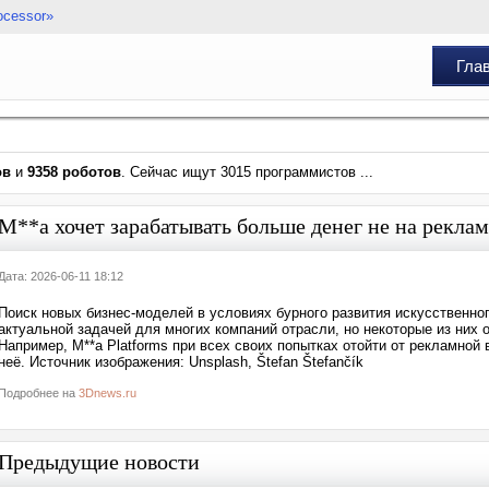
ocessor»
Гла
ов
и
9358 роботов
. Сейчас ищут 3015 программистов ...
M**a хочет зарабатывать больше денег не на реклам
Дата: 2026-06-11 18:12
Поиск новых бизнес-моделей в условиях бурного развития искусственно
актуальной задачей для многих компаний отрасли, но некоторые из них
Например, M**a Platforms при всех своих попытках отойти от рекламной
неё. Источник изображения: Unsplash, Štefan Štefančík
Подробнее на
3Dnews.ru
Предыдущие новости