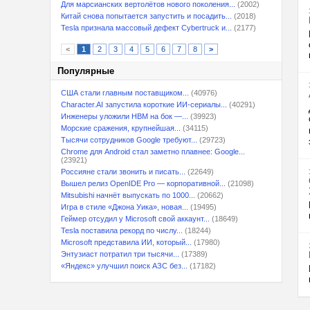
Для марсианских вертолётов нового поколения...
(2002)
Китай снова попытается запустить и посадить...
(2018)
Tesla признала массовый дефект Cybertruck и...
(2177)
<
1
2
3
4
5
6
7
8
>
Популярные
США стали главным поставщиком...
(40976)
Character.AI запустила короткие ИИ-сериалы...
(40291)
Инженеры уложили HBM на бок —...
(39923)
Морские сражения, крупнейшая...
(34115)
Тысячи сотрудников Google требуют...
(29723)
Chrome для Android стал заметно плавнее: Google...
(23921)
Россияне стали звонить и писать...
(22649)
Вышел релиз OpenIDE Pro — корпоративной...
(21098)
Mitsubishi начнёт выпускать по 1000...
(20662)
Игра в стиле «Джона Уика», новая...
(19495)
Геймер отсудил у Microsoft свой аккаунт...
(18649)
Tesla поставила рекорд по числу...
(18244)
Microsoft представила ИИ, который...
(17980)
Энтузиаст потратил три тысячи...
(17389)
«Яндекс» улучшил поиск АЗС без...
(17182)