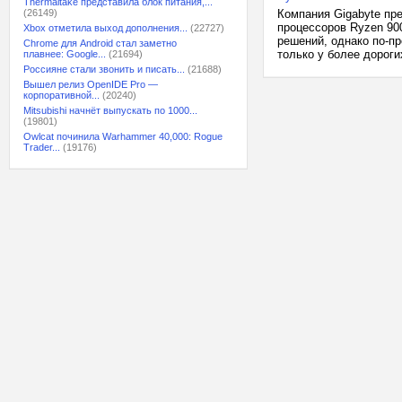
Thermaltake представила блок питания,...
(26149)
Компания Gigabyte пр
процессоров Ryzen 90
Xbox отметила выход дополнения...
(22727)
решений, однако по-п
Chrome для Android стал заметно
только у более дороги
плавнее: Google...
(21694)
Россияне стали звонить и писать...
(21688)
Вышел релиз OpenIDE Pro —
корпоративной...
(20240)
Mitsubishi начнёт выпускать по 1000...
(19801)
Owlcat починила Warhammer 40,000: Rogue
Trader...
(19176)