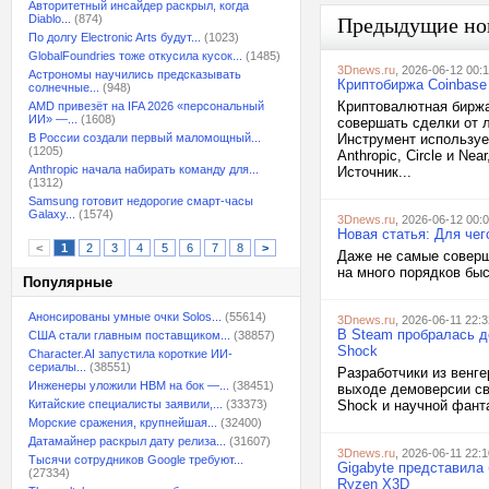
Авторитетный инсайдер раскрыл, когда
Diablo...
(874)
Предыдущие но
По долгу Electronic Arts будут...
(1023)
GlobalFoundries тоже откусила кусок...
(1485)
3Dnews.ru
, 2026-06-12 00:
Астрономы научились предсказывать
Криптобиржа Coinbase 
солнечные...
(948)
Криптовалютная биржа
AMD привезёт на IFA 2026 «персональный
ИИ» —...
(1608)
совершать сделки от 
В России создали первый маломощный...
Инструмент используе
(1205)
Anthropic, Circle и N
Anthropic начала набирать команду для...
Источник...
(1312)
Samsung готовит недорогие смарт-часы
Galaxy...
(1574)
3Dnews.ru
, 2026-06-12 00:
Новая статья: Для че
<
1
2
3
4
5
6
7
8
>
Даже не самые соверш
на много порядков быс
Популярные
Анонсированы умные очки Solos...
(55614)
3Dnews.ru
, 2026-06-11 22:3
В Steam пробралась д
США стали главным поставщиком...
(38857)
Shock
Character.AI запустила короткие ИИ-
сериалы...
(38551)
Разработчики из венге
Инженеры уложили HBM на бок —...
(38451)
выходе демоверсии св
Китайские специалисты заявили,...
(33373)
Shock и научной фанта
Морские сражения, крупнейшая...
(32400)
Датамайнер раскрыл дату релиза...
(31607)
3Dnews.ru
, 2026-06-11 22:1
Тысячи сотрудников Google требуют...
Gigabyte представила
(27334)
Ryzen X3D