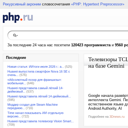
Рекурсивный акроним
словосочетания
«PHP: Hypertext Preprocessor»
За последние 24 часа нас посетили
120423 программиста
и
9560 р
Последние
Телевизоры TCL
на базе Gemini
Новая статья: ИИтоги июля 2026 г.: а...
(525)
Huawei выпустила смартфон Nova 16 SE с
очень...
(576)
«Абсолютный позор для франшизы»:
мобильная...
(646)
Huawei представила самый лёгкий 14-
дюймовый...
(537)
Google начала развёр
Huawei представила лёгкий 14-дюймовый...
интеллекта Gemini. П
(595)
естественном языке дл
Моддер создал для Steam Machine
переднюю...
(716)
Android Authority, AI
Time начал показывать ИИ отдельную
версию...
(722)
Подробнее на
3Dnews.ru
Huawei представила телевизор Vision Smart...
(709)