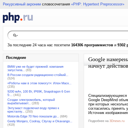
Рекурсивный акроним
словосочетания
«PHP: Hypertext Preprocessor»
За последние 24 часа нас посетили
164306 программистов
и
9302 
Последние
Google намерена
начнут действов
BMW уже не будет прежней: компания
запустила...
(83)
В России создали радиационно-стойкий...
(524)
«Роботы нам в этом помогут»: Илон Маск...
(235)
9200 мАч, 100 Вт, IP69K, Snapdragon 6 Gen
5:...
(441)
Специализирующееся н
Google DeepMind объя
Создан электромобиль, который
вырабатывает...
(283)
при которых нескольк
Энтузиаст подключил воду прямо к
согласились принять у
кристаллу...
(250)
Источник изображения:
Motorola Edge 70 Neo показали до...
(684)
Подробнее на
3Dnews.ru
Geely Monjaro, Coolray, Cityray и Okavango...
(419)