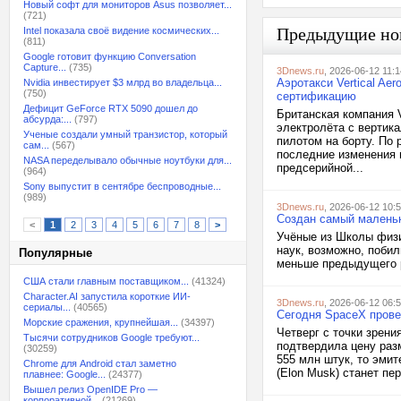
Новый софт для мониторов Asus позволяет...
(721)
Предыдущие но
Intel показала своё видение космических...
(811)
Google готовит функцию Conversation
Capture...
(735)
3Dnews.ru
, 2026-06-12 11:1
Аэротакси Vertical Ae
Nvidia инвестирует $3 млрд во владельца...
(750)
сертификацию
Дефицит GeForce RTX 5090 дошел до
Британская компания 
абсурда:...
(797)
электролёта с вертик
Ученые создали умный транзистор, который
пилотом на борту. По
сам...
(567)
последние изменения 
NASA переделывало обычные ноутбуки для...
предсерийной...
(964)
Sony выпустит в сентябре беспроводные...
(989)
3Dnews.ru
, 2026-06-12 10:
Создан самый маленьк
<
1
2
3
4
5
6
7
8
>
Учёные из Школы физи
наук, возможно, побил
Популярные
меньше предыдущего р
США стали главным поставщиком...
(41324)
Character.AI запустила короткие ИИ-
3Dnews.ru
, 2026-06-12 06:
сериалы...
(40565)
Сегодня SpaceX прове
Морские сражения, крупнейшая...
(34397)
Четверг с точки зрен
Тысячи сотрудников Google требуют...
подтвердила цену разм
(30259)
555 млн штук, то эми
Chrome для Android стал заметно
(Elon Musk) станет пе
плавнее: Google...
(24377)
Вышел релиз OpenIDE Pro —
корпоративной...
(21269)