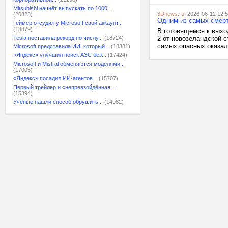
Mitsubishi начнёт выпускать по 1000...
3Dnews.ru
, 2026-06-12 12:
(20823)
Одним из самых смерто
Геймер отсудил у Microsoft свой аккаунт...
(18879)
В готовящемся к выхо
Tesla поставила рекорд по числу...
(18724)
2 от новозеландской 
самых опасных оказалс
Microsoft представила ИИ, который...
(18381)
«Яндекс» улучшил поиск АЗС без...
(17424)
Microsoft и Mistral обменяются моделями...
(17005)
«Яндекс» посадил ИИ-агентов...
(15707)
Первый трейлер и «непревзойдённая...
(15394)
Учёные нашли способ обрушить...
(14982)