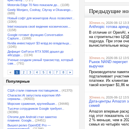
кристаллу...
(717)
Motorola Edge 70 Neo показали до...
(1108)
Предыдущие но
Geely Monjaro, Coolray, Cityray и Okavango...
(689)
Новый софт для мониторов Asus позволяет...
(1064)
3Dnews.ru
, 2026-06-12 13:
Anthropic готова аре
Intel показала своё видение космических...
(1158)
В отличие от OpenAI, 
Google готовит функцию Conversation
на строительство ЦОД
Capture...
(1068)
подхода. При этом оче
Nvidia инвестирует $3 млрд во владельца...
вычислительные мощно
(1045)
Дефицит GeForce RTX 5090 дошел до
абсурда:...
(1134)
3Dnews.ru
, 2026-06-12 13:
Ученые создали умный транзистор, который
Рынок NAND перегрет 
сам...
(791)
выручки
Производители памяти
<
1
2
3
4
5
6
7
8
>
подталкивает участни
платежи. Их клиентам 
Популярные
такой контракт $1,86 
США стали главным поставщиком...
(41370)
Character.AI запустила короткие ИИ-
3Dnews.ru
, 2026-06-12 13:
сериалы...
(40603)
Дата-центры Amazon з
Морские сражения, крупнейшая...
(34446)
семей
Тысячи сотрудников Google требуют...
Amazon впервые раскр
(30386)
год этот показатель с
Chrome для Android стал заметно
2 % меньше, чем в 20
плавнее: Google...
(24451)
семья из четырёх чело
Вышел релиз OpenIDE Pro —
корпоративной...
(21296)