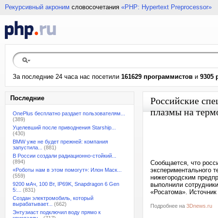
Рекурсивный акроним
словосочетания
«PHP: Hypertext Preprocessor»
За последние 24 часа нас посетили
161629 программистов
и
9305 
Последние
Российские спе
плазмы на терм
OnePlus бесплатно раздает пользователям...
(389)
Уцелевший после приводнения Starship...
(430)
BMW уже не будет прежней: компания
запустила...
(881)
В России создали радиационно-стойкий...
(894)
Сообщается, что росс
экспериментального т
«Роботы нам в этом помогут»: Илон Маск...
(559)
нижегородским предпр
9200 мАч, 100 Вт, IP69K, Snapdragon 6 Gen
выполнили сотрудники
5:...
(831)
«Росатома». Источник
Создан электромобиль, который
вырабатывает...
(662)
Подробнее на
3Dnews.ru
Энтузиаст подключил воду прямо к