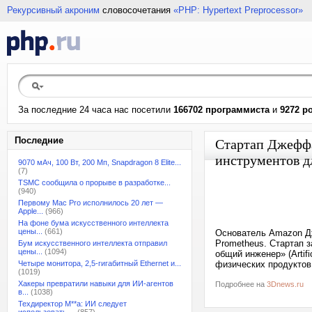
Рекурсивный акроним
словосочетания
«PHP: Hypertext Preprocessor»
За последние 24 часа нас посетили
166702 программиста
и
9272 р
Последние
Стартап Джеффа
инструментов д
9070 мАч, 100 Вт, 200 Мп, Snapdragon 8 Elite...
(7)
TSMC сообщила о прорыве в разработке...
(940)
Первому Mac Pro исполнилось 20 лет —
Apple...
(966)
На фоне бума искусственного интеллекта
цены...
(661)
Основатель Amazon Дж
Prometheus. Стартап 
Бум искусственного интеллекта отправил
цены...
(1094)
общий инженер» (Artifi
Четыре монитора, 2,5-гигабитный Ethernet и...
физических продуктов.
(1019)
Хакеры превратили навыки для ИИ-агентов
Подробнее на
3Dnews.ru
в...
(1038)
Техдиректор M**a: ИИ следует