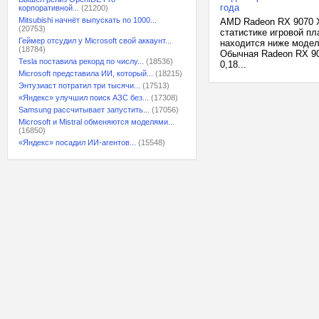
года
корпоративной...
(21200)
Mitsubishi начнёт выпускать по 1000...
AMD Radeon RX 9070 X
(20753)
статистике игровой пл
Геймер отсудил у Microsoft свой аккаунт...
находится ниже модел
(18784)
Обычная Radeon RX 907
Tesla поставила рекорд по числу...
(18536)
0,18...
Microsoft представила ИИ, который...
(18215)
Энтузиаст потратил три тысячи...
(17513)
«Яндекс» улучшил поиск АЗС без...
(17308)
Samsung рассчитывает запустить...
(17056)
Microsoft и Mistral обменяются моделями...
(16850)
«Яндекс» посадил ИИ-агентов...
(15548)