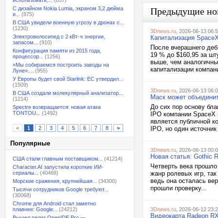
использовать,...
(857)
С дизайном Nokia Lumia, экраном 3,2 дюйма
Предыдущие но
и...
(875)
В США увидели военную угрозу в дронах с...
(1230)
3Dnews.ru
, 2026-06-13 06:
Электровелосипед с 2 кВт·ч энергии,
Капитализация SpaceX
запасом...
(910)
После вчерашнего деб
Конфигурация памяти из 2015 года,
19 % до $160,95 за ш
процессор...
(1256)
выше, чем аналогичны
«Мы собираемся построить заводы на
капитализации компани
Луне»....
(955)
У Европы будет свой Starlink: ЕС утвердил...
(1509)
3Dnews.ru
, 2026-06-13 06:
В США создали молекулярный анализатор...
Маск может объединить
(1214)
До сих пор основу бла
Spectre возвращается: новая атака
TONTOU...
(1492)
IPO компании SpaceX 
является публичной к
<
1
2
3
4
5
6
7
8
>
IPO, но один источник
Популярные
3Dnews.ru
, 2026-06-13 00:
Новая статья: Gothic 
США стали главным поставщиком...
(41214)
Четверть века прошло
Character.AI запустила короткие ИИ-
сериалы...
(40468)
жанр ролевых игр, так
ведь она осталась вер
Морские сражения, крупнейшая...
(34300)
прошли проверку...
Тысячи сотрудников Google требуют...
(30068)
Chrome для Android стал заметно
плавнее: Google...
(24212)
3Dnews.ru
, 2026-06-12 23:
Видеокарта Radeon RX
Вышел релиз OpenIDE Pro —