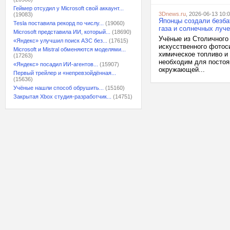
Геймер отсудил у Microsoft свой аккаунт...
3Dnews.ru
, 2026-06-13 10:
(19083)
Японцы создали безба
Tesla поставила рекорд по числу...
(19060)
газа и солнечных луч
Microsoft представила ИИ, который...
(18690)
Учёные из Столичного 
«Яндекс» улучшил поиск АЗС без...
(17615)
искусственного фотоси
Microsoft и Mistral обменяются моделями...
химическое топливо и 
(17263)
необходим для постоя
«Яндекс» посадил ИИ-агентов...
(15907)
окружающей...
Первый трейлер и «непревзойдённая...
(15636)
Учёные нашли способ обрушить...
(15160)
Закрытая Xbox студия-разработчик...
(14751)