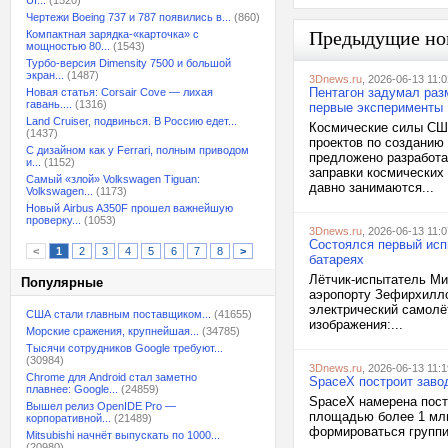
UI...
(1520)
Чертежи Boeing 737 и 787 появились в...
(860)
Предыдущие но
Компактная зарядка-«карточка» с
мощностью 80...
(1543)
Турбо-версия Dimensity 7500 и большой
экран...
(1487)
3Dnews.ru
, 2026-06-13 11:0
Пентагон задумал раз
Новая статья: Corsair Cove — лихая
гавань....
(1316)
первые эксперименты
Land Cruiser, подвинься. В Россию едет...
Космические силы СШ
(1437)
проектов по созданию
С дизайном как у Ferrari, полным приводом
предложено разработа
и...
(1152)
заправки космических
Самый «злой» Volkswagen Tiguan:
давно занимаются...
Volkswagen...
(1173)
Новый Airbus A350F прошел важнейшую
проверку...
(1053)
3Dnews.ru
, 2026-06-13 11:0
Состоялся первый исп
<
1
2
3
4
5
6
7
8
>
батареях
Лётчик-испытатель Миг
Популярные
аэропорту Зефирхиллс
электрический самолё
США стали главным поставщиком...
(41655)
изображения:...
Морские сражения, крупнейшая...
(34785)
Тысячи сотрудников Google требуют...
(30984)
3Dnews.ru
, 2026-06-13 11:1
Chrome для Android стал заметно
SpaceX построит заво
плавнее: Google...
(24859)
SpaceX намерена пост
Вышел релиз OpenIDE Pro —
площадью более 1 млн
корпоративной...
(21489)
формироваться группи
Mitsubishi начнёт выпускать по 1000...
(20980)