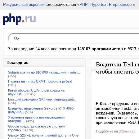
Рекурсивный акроним
словосочетания
«PHP: Hypertext Preprocessor»
За последние 24 часа нас посетили
145107 программистов
и
9313 
Последние
Водители Tesla
чтобы листать с
Subaru тратит по $10 000 на машину, чтобы...
(755)
Память на чипах CXMT покорила рубеж...
(901)
Китай обошёл США по расходам на
научные...
(1045)
Бывший сотрудник SK hynix, передавший...
(656)
В Китае придумали спо
автомобилей Tesla, о
Владелец видеокарты GeForce RTX 4090
получил...
(514)
вождении. Оказалось,
X изменит правила вознаграждений
крошечную копию голо
авторам,...
(495)
при включённой FSD. 
Google представила новую систему
кодовых...
(770)
Подробнее на
3Dnews.ru
Galaxy S25 FE получит ранний доступ к One