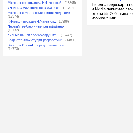
Microsoft представила ИИ, который...
(18805)
Ни одна видеокарта н
«Яндекс» улучшил поиск АЗС без...
(17707)
и Nvidia повысила сто
Microsoft и Mistral обменяются моделями...
это на 55 % больше, ч
(17374)
изображения:...
«Яндекс» посадил ИИ-агентов...
(15998)
Первый трейлер и «непревзойдённая...
(15732)
Учёные нашли способ обрушить...
(15247)
Закрытая Xbox студия-разработчик...
(14803)
Власть в OpenAI сосредотачивается...
(14773)