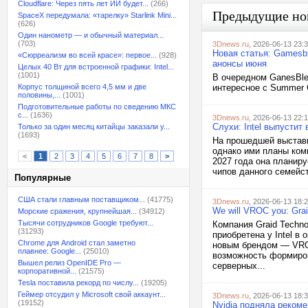
Cloudflare: Через пять лет ИИ будет...
(266)
Предыдущие но
SpaceX передумала: «тарелку» Starlink Mini...
(626)
Один нанометр — и обычный материал...
(703)
3Dnews.ru
, 2026-06-13 23:
Новая статья: Gamesbl
«Сюрреализм во всей красе»: первое...
(928)
анонсы июня
Целых 40 Вт для встроенной графики: Intel...
(1001)
В очередном GanesBle
Корпус толщиной всего 4,5 мм и две
интересное с Summer 
половины,...
(1001)
Подготовительные работы по сведению МКС
с...
(1636)
3Dnews.ru
, 2026-06-13 22:
Слухи: Intel выпустит
Только за один месяц китайцы заказали у...
(1693)
На прошедшей выставк
однако ими планы ком
<
1
2
3
4
5
6
7
8
>
2027 года она планиру
чипов данного семейст
Популярные
США стали главным поставщиком...
(41775)
3Dnews.ru
, 2026-06-13 18:
We will VROC you: Gra
Морские сражения, крупнейшая...
(34912)
Тысячи сотрудников Google требуют...
Компания Graid Techn
(31293)
приобретена у Intel в
Chrome для Android стал заметно
новым брендом — VROC
плавнее: Google...
(25010)
возможность формиров
Вышел релиз OpenIDE Pro —
серверных...
корпоративной...
(21575)
Tesla поставила рекорд по числу...
(19205)
Геймер отсудил у Microsoft свой аккаунт...
3Dnews.ru
, 2026-06-13 18:
(19152)
Nvidia подняла рекоме