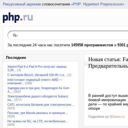
Рекурсивный акроним
словосочетания
«PHP: Hypertext Preprocessor»
За последние 24 часа нас посетили
145958 программистов
и
9301 
Последние
Новая статья: F
Предварительны
Xiaomi Pad 9 и Pad 9 Pro получат экраны
3,2K...
(3)
С мотором Bosch, батареей 500 Вт·ч и...
(2)
Intel готовит «ядерный ответ» AMD —
компания...
(296)
Зарядка раз в три дня, Snapdragon 6s Gen
4,...
(302)
В ранний доступ выше
Электромобили дорого обходятся Subaru:
боевой импровизации. 
на...
(577)
деле — по крайней ме
CATL испытала батарею для электрических...
(623)
обзоре
Похоже, зря Mazda рвалась в премиум....
(629)
Подробнее на
3Dnews.ru
Не нужны ни 5G, ни LTE, ни мобильные...
(669)