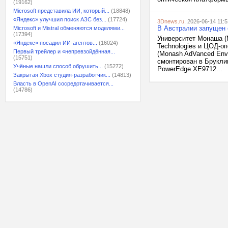
(19162)
Microsoft представила ИИ, который...
(18848)
«Яндекс» улучшил поиск АЗС без...
(17724)
3Dnews.ru
, 2026-06-14 11:5
В Австралии запущен
Microsoft и Mistral обменяются моделями...
(17394)
Университет Монаша (M
«Яндекс» посадил ИИ-агентов...
(16024)
Technologies и ЦОД-о
Первый трейлер и «непревзойдённая...
(Monash AdVanced Envi
(15751)
смонтирован в Брукли
Учёные нашли способ обрушить...
(15272)
PowerEdge XE9712...
Закрытая Xbox студия-разработчик...
(14813)
Власть в OpenAI сосредотачивается...
(14786)