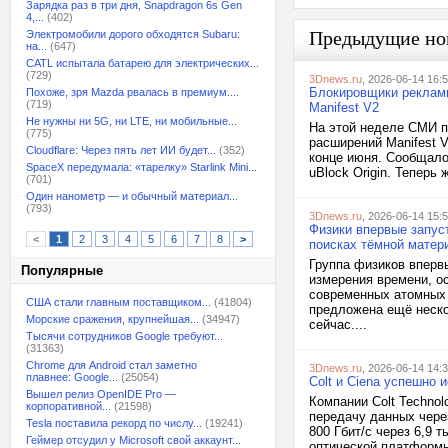
Зарядка раз в три дня, Snapdragon 6s Gen
4,...
(402)
Предыдущие но
Электромобили дорого обходятся Subaru:
на...
(647)
CATL испытала батарею для электрических...
(729)
3Dnews.ru
, 2026-06-14 16:
Блокировщики рекламы
Похоже, зря Mazda рвалась в премиум....
(719)
Manifest V2
Не нужны ни 5G, ни LTE, ни мобильные...
На этой неделе СМИ п
(775)
расширений Manifest 
Cloudflare: Через пять лет ИИ будет...
(352)
конце июня. Сообщало
SpaceX передумала: «тарелку» Starlink Mini...
uBlock Origin. Теперь
(701)
Один нанометр — и обычный материал...
(793)
3Dnews.ru
, 2026-06-14 15:
Физики впервые запус
<
1
2
3
4
5
6
7
8
>
поисках тёмной матер
Группа физиков вперв
Популярные
измерения времени, о
современных атомных 
США стали главным поставщиком...
(41804)
предложена ещё неско
Морские сражения, крупнейшая...
(34947)
сейчас....
Тысячи сотрудников Google требуют...
(31363)
Chrome для Android стал заметно
3Dnews.ru
, 2026-06-14 14:
плавнее: Google...
(25054)
Colt и Ciena успешно 
Вышел релиз OpenIDE Pro —
Компании Colt Techno
корпоративной...
(21598)
передачу данных чере
Tesla поставила рекорд по числу...
(19241)
800 Гбит/с через 6,9 
Геймер отсудил у Microsoft свой аккаунт...
оптической платформы 