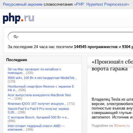
Рекурсивный акроним
словосочетания
«PHP: Hypertext Preprocessor»
За последние 24 часа нас посетили
144545 программистов
и
9304 
Последние
«Произошёл сбо
ворота гаража
Siri на Mac заговорит по-китайски с
помощью...
(205)
9000 мАч, 100 Вт и нестандартная MediaTek...
(170)
Необычный смартфон Hisense с экраном E
Ink и...
(506)
Acer выпустила конкурента MacBook Neo
—...
(535)
Владелец Tesla из шта
версии, электромобил
Флагман iQOO 16T получит мощную...
(772)
полностью въехав вну
Xiaomi Pad 9 и Pad 9 Pro получат экраны
3,2K...
(298)
совершающей глупые о
автопилот. Источник и
С мотором Bosch, батареей 500 Вт·ч и...
(896)
Подробнее на
3Dnews.ru
Intel готовит «ядерный ответ» AMD —
компания...
(396)