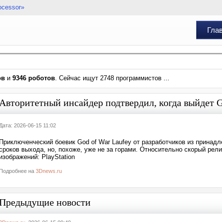
ocessor»
Гла
ов
и
9346 роботов
. Сейчас ищут 2748 программистов ...
Авторитетный инсайдер подтвердил, когда выйдет G
Дата: 2026-06-15 11:02
Приключенческий боевик God of War Laufey от разработчиков из принад
сроков выхода, но, похоже, уже не за горами. Относительно скорый рел
изображений: PlayStation
Подробнее на
3Dnews.ru
Предыдущие новости