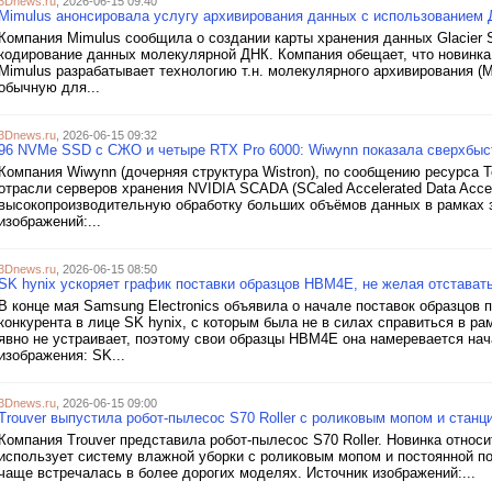
3Dnews.ru
, 2026-06-15 09:40
Mimulus анонсировала услугу архивирования данных с использованием
Компания Mimulus сообщила о создании карты хранения данных Glacier 
кодирование данных молекулярной ДНК. Компания обещает, что новинка 
Mimulus разрабатывает технологию т.н. молекулярного архивирования
обычную для...
3Dnews.ru
, 2026-06-15 09:32
96 NVMe SSD с СЖО и четыре RTX Pro 6000: Wiwynn показала сверхбы
Компания Wiwynn (дочерняя структура Wistron), по сообщению ресурса T
отрасли серверов хранения NVIDIA SCADA (SCaled Accelerated Data Acce
высокопроизводительную обработку больших объёмов данных в рамках 
изображений:...
3Dnews.ru
, 2026-06-15 08:50
SK hynix ускоряет график поставки образцов HBM4E, не желая отстават
В конце мая Samsung Electronics объявила о начале поставок образцов
конкурента в лице SK hynix, с которым была не в силах справиться в р
явно не устраивает, поэтому свои образцы HBM4E она намеревается нач
изображения: SK...
3Dnews.ru
, 2026-06-15 09:00
Trouver выпустила робот-пылесос S70 Roller с роликовым мопом и стан
Компания Trouver представила робот-пылесос S70 Roller. Новинка относи
использует систему влажной уборки с роликовым мопом и постоянной по
чаще встречалась в более дорогих моделях. Источник изображений:...