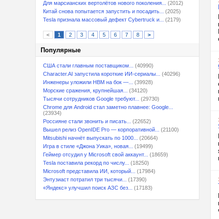
Для марсианских вертолётов нового поколения...
(2012)
Китай снова попытается запустить и посадить...
(2025)
Tesla признала массовый дефект Cybertruck и...
(2179)
<
1
2
3
4
5
6
7
8
>
Популярные
США стали главным поставщиком...
(40990)
Character.AI запустила короткие ИИ-сериалы...
(40296)
Инженеры уложили HBM на бок —...
(39928)
Морские сражения, крупнейшая...
(34120)
Тысячи сотрудников Google требуют...
(29730)
Chrome для Android стал заметно плавнее: Google...
(23934)
Россияне стали звонить и писать...
(22652)
Вышел релиз OpenIDE Pro — корпоративной...
(21100)
Mitsubishi начнёт выпускать по 1000...
(20664)
Игра в стиле «Джона Уика», новая...
(19499)
Геймер отсудил у Microsoft свой аккаунт...
(18659)
Tesla поставила рекорд по числу...
(18250)
Microsoft представила ИИ, который...
(17984)
Энтузиаст потратил три тысячи...
(17390)
«Яндекс» улучшил поиск АЗС без...
(17183)