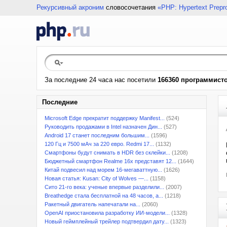
Рекурсивный акроним
словосочетания
«PHP: Hypertext Prepr
За последние 24 часа нас посетили
166360 программист
Последние
Microsoft Edge прекратит поддержку Manifest...
(524)
Руководить продажами в Intel назначен Дин...
(527)
Android 17 станет последним большим...
(1596)
120 Гц и 7500 мАч за 220 евро. Redmi 17...
(1132)
Смартфоны будут снимать в HDR без склейки...
(1208)
Бюджетный смартфон Realme 16x представят 12...
(1644)
Китай подвесил над морем 16-мегаваттную...
(1626)
Новая статья: Kusan: City of Wolves —...
(1158)
Сито 21-го века: ученые впервые разделили...
(2007)
Breathedge стала бесплатной на 48 часов, а...
(1218)
Ракетный двигатель напечатали на...
(2060)
OpenAI приостановила разработку ИИ-модели...
(1328)
Новый геймплейный трейлер подтвердил дату...
(1323)