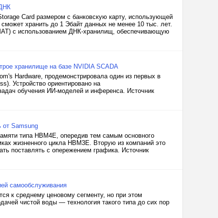
 ДНК
Storage Card размером с банковскую карту, использующей
сможет хранить до 1 Эбайт данных не менее 10 тыс. лет.
 (MAT) с использованием ДНК-хранилищ, обеспечивающую
строе хранилище на базе NVIDIA SCADA
om's Hardware, продемонстрировала один из первых в
ss). Устройство ориентировано на
задач обучения ИИ-моделей и инференса. Источник
ь от Samsung
 памяти типа HBM4E, опередив тем самым основного
амках жизненного цикла HBM3E. Вторую из компаний это
ать поставлять с опережением графика. Источник
цией самообслуживания
тся к среднему ценовому сегменту, но при этом
дачей чистой воды — технология такого типа до сих пор