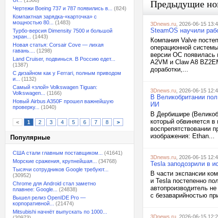
UI...
(1508)
Предыдущие но
Чертежи Boeing 737 и 787 появились в...
(824)
Компактная зарядка-«карточка» с
мощностью 80...
(1483)
3Dnews.ru
, 2026-06-15 13:
SteamOS научили работ
Турбо-версия Dimensity 7500 и большой
экран...
(1443)
Компания Valve посте
Новая статья: Corsair Cove — лихая
операционной системы
гавань....
(1298)
версии ОС появилась 
Land Cruiser, подвинься. В Россию едет...
A2VM и Claw A8 BZ2EM
(1387)
доработки,...
С дизайном как у Ferrari, полным приводом
и...
(1132)
Самый «злой» Volkswagen Tiguan:
3Dnews.ru
, 2026-06-15 12:
Volkswagen...
(1166)
В Великобритании пол
Новый Airbus A350F прошел важнейшую
ИИ
проверку...
(1040)
В Дербишире (Великоб
который обвиняется в
<
1
2
3
4
5
6
7
8
>
воспрепятствовании п
изображения: Ethan...
Популярные
США стали главным поставщиком...
(41641)
3Dnews.ru
, 2026-06-15 12:
Морские сражения, крупнейшая...
(34768)
Tesla заподозрили в 
Тысячи сотрудников Google требуют...
В части экспансии ко
(30952)
и Tesla постепенно по
Chrome для Android стал заметно
автопроизводитель не 
плавнее: Google...
(24838)
с безаварийностью пр
Вышел релиз OpenIDE Pro —
корпоративной...
(21474)
Mitsubishi начнёт выпускать по 1000...
3Dnews.ru
, 2026-06-15 12:
(20973)