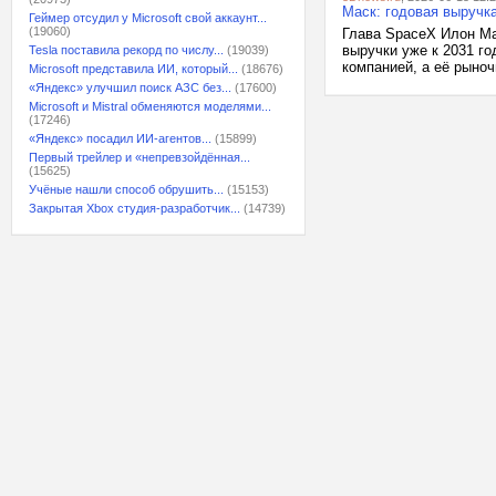
Маск: годовая выручка
Геймер отсудил у Microsoft свой аккаунт...
(19060)
Глава SpaceX Илон Мас
выручки уже к 2031 го
Tesla поставила рекорд по числу...
(19039)
компанией, а её рыноч
Microsoft представила ИИ, который...
(18676)
«Яндекс» улучшил поиск АЗС без...
(17600)
Microsoft и Mistral обменяются моделями...
(17246)
«Яндекс» посадил ИИ-агентов...
(15899)
Первый трейлер и «непревзойдённая...
(15625)
Учёные нашли способ обрушить...
(15153)
Закрытая Xbox студия-разработчик...
(14739)