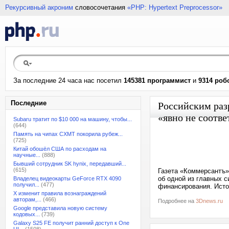
Рекурсивный акроним
словосочетания
«PHP: Hypertext Preprocessor»
За последние 24 часа нас посетил
145381 программист
и
9314 роб
Последние
Российским раз
«явно не соотве
Subaru тратит по $10 000 на машину, чтобы...
(644)
Память на чипах CXMT покорила рубеж...
(725)
Китай обошёл США по расходам на
научные...
(888)
Бывший сотрудник SK hynix, передавший...
(615)
Газета «Коммерсантъ»
об одной из главных 
Владелец видеокарты GeForce RTX 4090
получил...
(477)
финансирования. Ист
X изменит правила вознаграждений
авторам,...
(466)
Подробнее на
3Dnews.ru
Google представила новую систему
кодовых...
(739)
Galaxy S25 FE получит ранний доступ к One