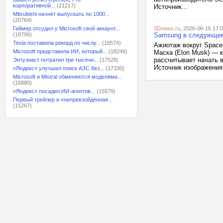
корпоративной...
(21217)
Источник...
Mitsubishi начнёт выпускать по 1000...
(20764)
Геймер отсудил у Microsoft свой аккаунт...
3Dnews.ru
, 2026-06-15 17:
(18796)
Samsung в следующем 
Tesla поставила рекорд по числу...
(18574)
Ажиотаж вокруг Space
Microsoft представила ИИ, который...
(18246)
Маска (Elon Musk) — к
рассчитывает начать 
Энтузиаст потратил три тысячи...
(17528)
Источник изображения:
«Яндекс» улучшил поиск АЗС без...
(17330)
Microsoft и Mistral обменяются моделями...
(16880)
«Яндекс» посадил ИИ-агентов...
(15579)
Первый трейлер и «непревзойдённая...
(15267)