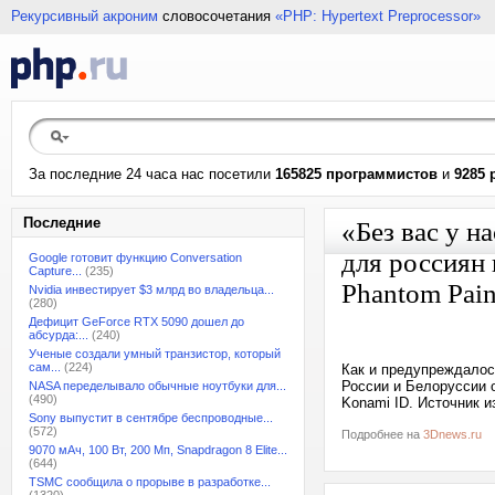
Рекурсивный акроним
словосочетания
«PHP: Hypertext Preprocessor»
За последние 24 часа нас посетили
165825 программистов
и
9285 
Последние
«Без вас у н
для россиян 
Google готовит функцию Conversation
Capture...
(235)
Phantom Pain
Nvidia инвестирует $3 млрд во владельца...
(280)
Дефицит GeForce RTX 5090 дошел до
абсурда:...
(240)
Ученые создали умный транзистор, который
сам...
(224)
Как и предупреждалос
России и Белоруссии 
NASA переделывало обычные ноутбуки для...
(490)
Konami ID. Источник 
Sony выпустит в сентябре беспроводные...
(572)
Подробнее на
3Dnews.ru
9070 мАч, 100 Вт, 200 Мп, Snapdragon 8 Elite...
(644)
TSMC сообщила о прорыве в разработке...