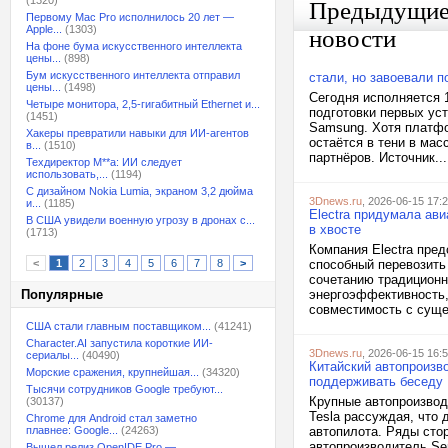
(1320)
Предыдущи
Первому Mac Pro исполнилось 20 лет —
Apple...
(1303)
новости
На фоне бума искусственного интеллекта
цены...
(898)
Бум искусственного интеллекта отправил
стали, но завоевали п
цены...
(1498)
Сегодня исполняется 
Четыре монитора, 2,5-гигабитный Ethernet и...
подготовки первых уст
(1451)
Samsung. Хотя платфо
Хакеры превратили навыки для ИИ-агентов
остаётся в тени в мас
в...
(1510)
партнёров. Источник...
Техдиректор M**a: ИИ следует
использовать,...
(1194)
С дизайном Nokia Lumia, экраном 3,2 дюйма
3Dnews.ru
, 2026-06-15 17:
и...
(1185)
Electra придумала ав
В США увидели военную угрозу в дронах с...
в хвосте
(1713)
Компания Electra пре
<
1
2
3
4
5
6
7
8
>
способный перевозить
сочетанию традиционн
Популярные
энергоэффективность,
совместимость с суще
США стали главным поставщиком...
(41241)
Character.AI запустила короткие ИИ-
3Dnews.ru
, 2026-06-15 16:
сериалы...
(40490)
Китайский автопроизв
Морские сражения, крупнейшая...
(34320)
поддерживать беседу
Тысячи сотрудников Google требуют...
Крупные автопроизвод
(30137)
Tesla рассуждая, что 
Chrome для Android стал заметно
плавнее: Google...
(24263)
автопилота. Ряды сто
автопроизводитель Se
Вышел релиз OpenIDE Pro —