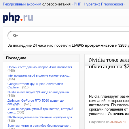
Рекурсивный акроним
словосочетания
«PHP: Hypertext Preprocessor»
За последние 24 часа нас посетили
164945 программистов
и
9283 
Последние
Nvidia тоже за
облигации на $
Новый софт для мониторов Asus позволяет...
(460)
Intel показала своё видение космических...
(465)
Google готовит функцию Conversation
Capture...
(515)
Nvidia инвестирует $3 млрд во владельца...
(540)
Nvidia планирует разм
компаний, которые кр
Дефицит GeForce RTX 5090 дошел до
абсурда:...
(520)
интеллекта. По слова
Ученые создали умный транзистор, который
сроками погашения от
сам...
(330)
увеличен. Источник из
NASA переделывало обычные ноутбуки для...
(618)
Подробнее на
3Dnews.ru
Sony выпустит в сентябре беспроводные...