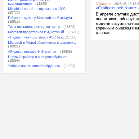
корпоративной...
(21243)
3Dnews.ru
, 2026-06-15 18:
«Скайнет» всё ближе:
Mitsubishi начнёт выпускать по 1000...
(20778)
В апреле спутник дис
Геймер отсудил у Microsoft свой аккаунт...
аналитиков, обнаружи
(18813)
модели визуально-язык
Tesla поставила рекорд по числу...
(18609)
коренным образом изм
Microsoft представила ИИ, который...
(18272)
данных....
«Яндекс» улучшил поиск АЗС без...
(17350)
Microsoft и Mistral обменяются моделями...
(16921)
«Яндекс» посадил ИИ-агентов...
(15606)
Первый трейлер и «непревзойдённая...
(15299)
Учёные нашли способ обрушить...
(14904)