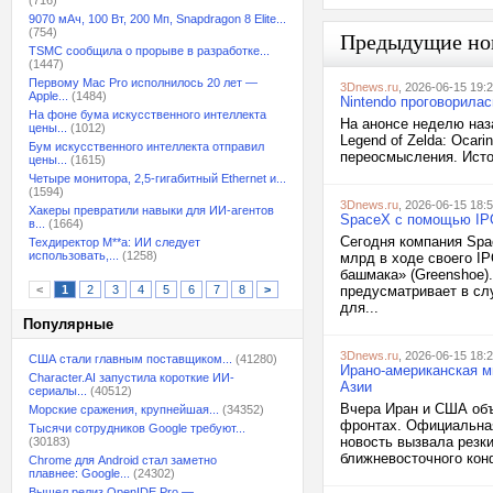
(716)
9070 мАч, 100 Вт, 200 Мп, Snapdragon 8 Elite...
(754)
Предыдущие но
TSMC сообщила о прорыве в разработке...
(1447)
Первому Mac Pro исполнилось 20 лет —
3Dnews.ru
, 2026-06-15 19:
Apple...
(1484)
Nintendo проговорилас
На фоне бума искусственного интеллекта
На анонсе неделю наз
цены...
(1012)
Legend of Zelda: Ocari
Бум искусственного интеллекта отправил
переосмысления. Исто
цены...
(1615)
Четыре монитора, 2,5-гигабитный Ethernet и...
(1594)
3Dnews.ru
, 2026-06-15 18:
Хакеры превратили навыки для ИИ-агентов
SpaceX с помощью IPO
в...
(1664)
Сегодня компания Spa
Техдиректор M**a: ИИ следует
использовать,...
(1258)
млрд в ходе своего I
башмака» (Greenshoe).
<
1
2
3
4
5
6
7
8
>
предусматривает в сл
для...
Популярные
3Dnews.ru
, 2026-06-15 18:
США стали главным поставщиком...
(41280)
Ирано-американская ми
Character.AI запустила короткие ИИ-
Азии
сериалы...
(40512)
Вчера Иран и США объ
Морские сражения, крупнейшая...
(34352)
фронтах. Официальная
Тысячи сотрудников Google требуют...
новость вызвала резк
(30183)
ближневосточного конф
Chrome для Android стал заметно
плавнее: Google...
(24302)
Вышел релиз OpenIDE Pro —