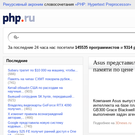
Рекурсивный акроним
словосочетания
«PHP: Hypertext Preprocessor»
За последние 24 часа нас посетили
145535 программистов
и
9314 
Последние
Asus представи
памяти по цене
Subaru тратит по $10 000 на машину, чтобы...
(666)
Память на чипах CXMT покорила рубеж...
(741)
Китай обошёл США по расходам на
научные...
(903)
Бывший сотрудник SK hynix, передавший...
(621)
Компания Asus выпуст
интеллекта на базе пл
Владелец видеокарты GeForce RTX 4090
получил...
(481)
GB300 Grace Blackwell
X изменит правила вознаграждений
выполнения задач аге
авторам,...
(466)
Google представила новую систему
Подробнее на
3Dnews.ru
кодовых...
(740)
Galaxy S25 FE получит ранний доступ к One