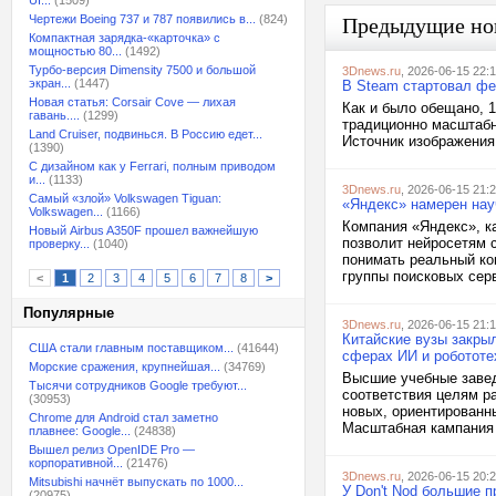
UI...
(1509)
Чертежи Boeing 737 и 787 появились в...
(824)
Предыдущие но
Компактная зарядка-«карточка» с
мощностью 80...
(1492)
Турбо-версия Dimensity 7500 и большой
3Dnews.ru
, 2026-06-15 22:
экран...
(1447)
В Steam стартовал фе
Новая статья: Corsair Cove — лихая
Как и было обещано, 
гавань....
(1299)
традиционно масштабн
Land Cruiser, подвинься. В Россию едет...
Источник изображения
(1390)
С дизайном как у Ferrari, полным приводом
и...
(1133)
3Dnews.ru
, 2026-06-15 21:
Самый «злой» Volkswagen Tiguan:
«Яндекс» намерен нау
Volkswagen...
(1166)
Компания «Яндекс», к
Новый Airbus A350F прошел важнейшую
позволит нейросетям с
проверку...
(1040)
понимать реальный кон
группы поисковых серв
<
1
2
3
4
5
6
7
8
>
Популярные
3Dnews.ru
, 2026-06-15 21:
Китайские вузы закры
США стали главным поставщиком...
(41644)
сферах ИИ и робототе
Морские сражения, крупнейшая...
(34769)
Высшие учебные завед
Тысячи сотрудников Google требуют...
соответствия целям р
(30953)
новых, ориентированны
Chrome для Android стал заметно
Масштабная кампания 
плавнее: Google...
(24838)
Вышел релиз OpenIDE Pro —
корпоративной...
(21476)
3Dnews.ru
, 2026-06-15 20:
Mitsubishi начнёт выпускать по 1000...
У Don't Nod большие п
(20975)