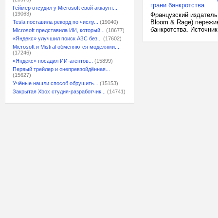
грани банкротства
Геймер отсудил у Microsoft свой аккаунт...
(19063)
Французский издатель и
Bloom & Rage) пережи
Tesla поставила рекорд по числу...
(19040)
банкротства. Источник
Microsoft представила ИИ, который...
(18677)
«Яндекс» улучшил поиск АЗС без...
(17602)
Microsoft и Mistral обменяются моделями...
(17246)
«Яндекс» посадил ИИ-агентов...
(15899)
Первый трейлер и «непревзойдённая...
(15627)
Учёные нашли способ обрушить...
(15153)
Закрытая Xbox студия-разработчик...
(14741)