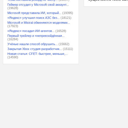
Геймер отсудил у Microsoft свой аккаунт...
(19628)
Microsoft представила ИИ, который...
(19395)
«Яндекс» улучшил поиск АЗС без...
(18121)
Microsoft и Mistral обменяются моделями...
(17923)
«Яндекс» посадил ИИ-агентов...
(16528)
Первый трейлер и «непревзойдённая...
(16284)
Учёные нашли способ обрушить...
(15662)
Закрытая Xbox студия-разработчик...
(15111)
Новая статья: CFET: быстрее, меньше,...
(14590)