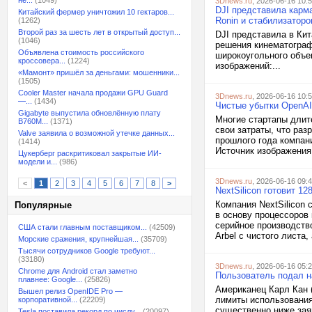
не...
(1049)
3Dnews.ru
, 2026-06-16 10:
DJI представила карм
Китайский фермер уничтожил 10 гектаров...
Ronin и стабилизатор
(1262)
Второй раз за шесть лет в открытый доступ...
DJI представила в Ки
(1046)
решения кинематограф
Объявлена стоимость российского
широкоугольного объе
кроссовера...
(1224)
изображений:...
«Мамонт» пришёл за деньгами: мошенники...
(1505)
Cooler Master начала продажи GPU Guard
3Dnews.ru
, 2026-06-16 10:
—...
(1434)
Чистые убытки OpenAI
Gigabyte выпустила обновлённую плату
Многие стартапы длит
B760M...
(1371)
свои затраты, что ра
Valve заявила о возможной утечке данных...
прошлого года компани
(1414)
Источник изображения:
Цукерберг раскритиковал закрытые ИИ-
модели и...
(986)
3Dnews.ru
, 2026-06-16 09:
<
1
2
3
4
5
6
7
8
>
NextSilicon готовит 
Компания NextSilicon 
Популярные
в основу процессоров
серийное производство
США стали главным поставщиком...
(42509)
Arbel с чистого листа
Морские сражения, крупнейшая...
(35709)
Тысячи сотрудников Google требуют...
(33180)
3Dnews.ru
, 2026-06-16 05:
Chrome для Android стал заметно
Пользователь подал на
плавнее: Google...
(25826)
Американец Карл Кан (
Вышел релиз OpenIDE Pro —
лимиты использования
корпоративной...
(22209)
существенно ниже зая
Tesla поставила рекорд по числу...
(20097)