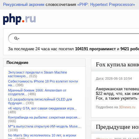
Рекурсивный акроним
словосочетания
«PHP: Hypertext Preprocessor»
За последние 24 часа нас посетил
104191 программист
и
9421 роб
Последние
Fox купила конк
Энтузиаст приделал к Steam Machine
кастомную...
(615)
Дата: 2026-06-16 10:54
Себестоимость iPhone 18 Pro взлетит почти
на...
(398)
Американская телевещ
Мрачный боевик 1666: Amsterdam от
$22 млрд, что, как ож
создателя...
(486)
Fox, а также укрепить
LG разработала пятислойный OLED для
будущих...
(330)
Подробнее на
3Dnews.ru
«К чёрту GTA, вот самая ожидаемая игра...
(489)
Контрабанда на рыбалке: секретная версия...
(666)
Предыдущие но
M**a выпустила открытую ИИ-модель Muse...
(1038)
No Man’s Sky исполнилось 10 лет, а игроки