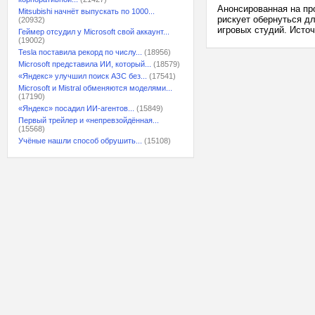
Анонсированная на пр
Mitsubishi начнёт выпускать по 1000...
рискует обернуться д
(20932)
игровых студий. Источ
Геймер отсудил у Microsoft свой аккаунт...
(19002)
Tesla поставила рекорд по числу...
(18956)
Microsoft представила ИИ, который...
(18579)
«Яндекс» улучшил поиск АЗС без...
(17541)
Microsoft и Mistral обменяются моделями...
(17190)
«Яндекс» посадил ИИ-агентов...
(15849)
Первый трейлер и «непревзойдённая...
(15568)
Учёные нашли способ обрушить...
(15108)