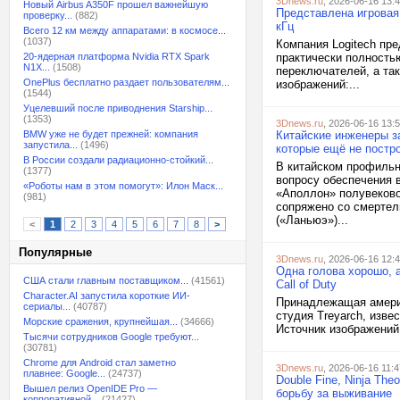
3Dnews.ru
, 2026-06-16 13:
Новый Airbus A350F прошел важнейшую
Представлена игровая 
проверку...
(882)
кГц
Всего 12 км между аппаратами: в космосе...
(1037)
Компания Logitech пр
20-ядерная платформа Nvidia RTX Spark
практически полность
N1X...
(1508)
переключателей, а та
OnePlus бесплатно раздает пользователям...
изображений:...
(1544)
Уцелевший после приводнения Starship...
(1353)
3Dnews.ru
, 2026-06-16 13:
BMW уже не будет прежней: компания
Китайские инженеры з
запустила...
(1496)
которые ещё не постр
В России создали радиационно-стойкий...
В китайском профильн
(1377)
вопросу обеспечения
«Роботы нам в этом помогут»: Илон Маск...
«Аполлон» полувеково
(981)
сопряжено со смертел
(«Ланьюэ»)...
<
1
2
3
4
5
6
7
8
>
Популярные
3Dnews.ru
, 2026-06-16 12:
Одна голова хорошо, а
США стали главным поставщиком...
(41561)
Call of Duty
Character.AI запустила короткие ИИ-
Принадлежащая америк
сериалы...
(40787)
студия Treyarch, изве
Морские сражения, крупнейшая...
(34666)
Источник изображений:
Тысячи сотрудников Google требуют...
(30781)
Chrome для Android стал заметно
3Dnews.ru
, 2026-06-16 11:4
плавнее: Google...
(24737)
Double Fine, Ninja Th
Вышел релиз OpenIDE Pro —
борьбу за выживание
корпоративной...
(21427)