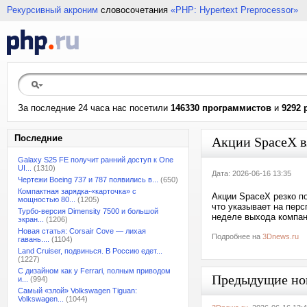
Рекурсивный акроним
словосочетания
«PHP: Hypertext Preprocessor»
За последние 24 часа нас посетили
146330 программистов
и
9292 
Последние
Акции SpaceX вз
Galaxy S25 FE получит ранний доступ к One
UI...
(1310)
Дата: 2026-06-16 13:35
Чертежи Boeing 737 и 787 появились в...
(650)
Компактная зарядка-«карточка» с
Акции SpaceX резко по
мощностью 80...
(1205)
что указывает на пер
Турбо-версия Dimensity 7500 и большой
неделе выхода компан
экран...
(1206)
Новая статья: Corsair Cove — лихая
Подробнее на
3Dnews.ru
гавань....
(1104)
Land Cruiser, подвинься. В Россию едет...
(1227)
С дизайном как у Ferrari, полным приводом
Предыдущие но
и...
(994)
Самый «злой» Volkswagen Tiguan:
Volkswagen...
(1044)