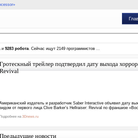
ocessor»
Гла
а
и
9283 робота
. Сейчас ищут 2149 программистов ...
Гротескный трейлер подтвердил дату выхода хоррора 
Revival
Американский издатель и разработчик Saber Interactive объявил дату в
видом от первого лица Clive Barker’s Hellraiser: Revival по франшизе «Во
Подробнее на
3Dnews.ru
Предыдущие новости