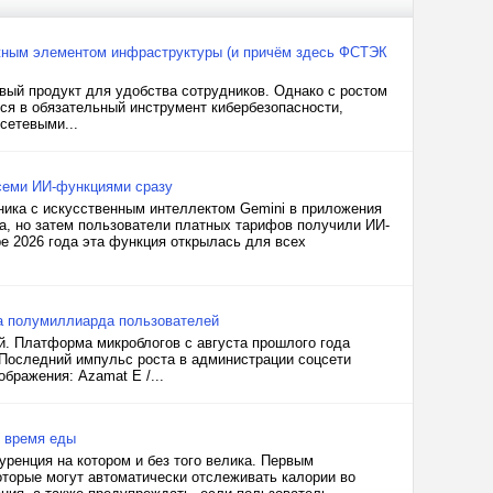
жным элементом инфраструктуры (и причём здесь ФСТЭК
ый продукт для удобства сотрудников. Однако с ростом
ся в обязательный инструмент кибербезопасности,
сетевыми...
всеми ИИ-функциями сразу
ика с искусственным интеллектом Gemini в приложения
, но затем пользователи платных тарифов получили ИИ-
аре 2026 года эта функция открылась для всех
ла полумиллиарда пользователей
й. Платформа микроблогов с августа прошлого года
 Последний импульс роста в администрации соцсети
бражения: Azamat E /...
о время еды
уренция на котором и без того велика. Первым
оторые могут автоматически отслеживать калории во