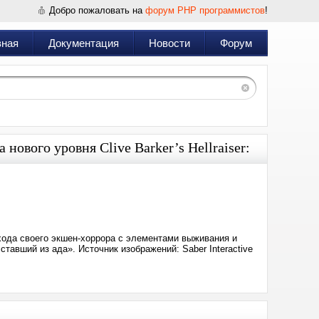
Добро пожаловать на
форум PHP программистов
!
вная
Документация
Новости
Форум
нового уровня Clive Barker’s Hellraiser:
Дата:
2026-
06-
16
17:14
ыхода своего экшен-хоррора с элементами выживания и
сставший из ада». Источник изображений: Saber Interactive