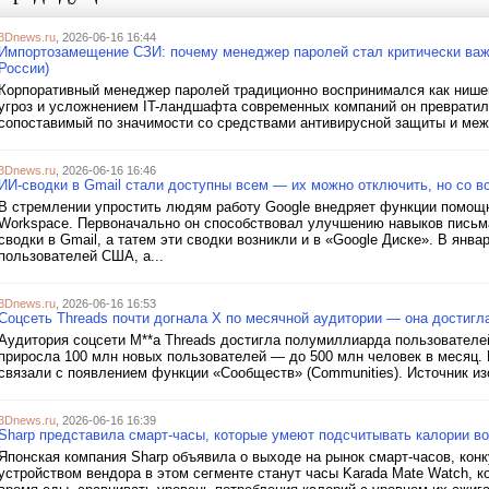
3Dnews.ru
, 2026-06-16 16:44
Импортозамещение СЗИ: почему менеджер паролей стал критически ва
России)
Корпоративный менеджер паролей традиционно воспринимался как нишев
угроз и усложнением IT-ландшафта современных компаний он превратил
сопоставимый по значимости со средствами антивирусной защиты и меж
3Dnews.ru
, 2026-06-16 16:46
ИИ-сводки в Gmail стали доступны всем — их можно отключить, но со 
В стремлении упростить людям работу Google внедряет функции помощн
Workspace. Первоначально он способствовал улучшению навыков письма
сводки в Gmail, а татем эти сводки возникли и в «Google Диске». В янв
пользователей США, а...
3Dnews.ru
, 2026-06-16 16:53
Соцсеть Threads почти догнала X по месячной аудитории — она достиг
Аудитория соцсети M**a Threads достигла полумиллиарда пользователе
приросла 100 млн новых пользователей — до 500 млн человек в месяц.
связали с появлением функции «Сообществ» (Communities). Источник изо
3Dnews.ru
, 2026-06-16 16:39
Sharp представила смарт-часы, которые умеют подсчитывать калории в
Японская компания Sharp объявила о выходе на рынок смарт-часов, конк
устройством вендора в этом сегменте станут часы Karada Mate Watch, к