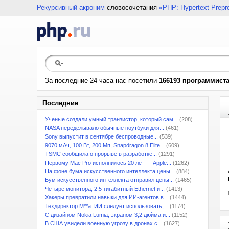
Рекурсивный акроним
словосочетания
«PHP: Hypertext Prepr
За последние 24 часа нас посетили
166193 программист
Последние
Ученые создали умный транзистор, который сам...
(208)
NASA переделывало обычные ноутбуки для...
(461)
Sony выпустит в сентябре беспроводные...
(539)
9070 мАч, 100 Вт, 200 Мп, Snapdragon 8 Elite...
(609)
TSMC сообщила о прорыве в разработке...
(1291)
Первому Mac Pro исполнилось 20 лет — Apple...
(1262)
На фоне бума искусственного интеллекта цены...
(884)
Бум искусственного интеллекта отправил цены...
(1465)
Четыре монитора, 2,5-гигабитный Ethernet и...
(1413)
Хакеры превратили навыки для ИИ-агентов в...
(1444)
Техдиректор M**a: ИИ следует использовать,...
(1174)
С дизайном Nokia Lumia, экраном 3,2 дюйма и...
(1152)
В США увидели военную угрозу в дронах с...
(1627)