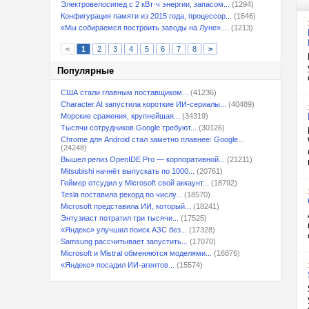
Электровелосипед с 2 кВт·ч энергии, запасом...
(1294)
Конфигурация памяти из 2015 года, процессор...
(1646)
«Мы собираемся построить заводы на Луне»....
(1213)
<
1
2
3
4
5
6
7
8
>
Популярные
США стали главным поставщиком...
(41236)
Character.AI запустила короткие ИИ-сериалы...
(40489)
Морские сражения, крупнейшая...
(34319)
Тысячи сотрудников Google требуют...
(30126)
Chrome для Android стал заметно плавнее: Google...
(24248)
Вышел релиз OpenIDE Pro — корпоративной...
(21211)
Mitsubishi начнёт выпускать по 1000...
(20761)
Геймер отсудил у Microsoft свой аккаунт...
(18792)
Tesla поставила рекорд по числу...
(18570)
Microsoft представила ИИ, который...
(18241)
Энтузиаст потратил три тысячи...
(17525)
«Яндекс» улучшил поиск АЗС без...
(17328)
Samsung рассчитывает запустить...
(17070)
Microsoft и Mistral обменяются моделями...
(16876)
«Яндекс» посадил ИИ-агентов...
(15574)