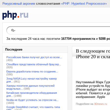
Рекурсивный акроним
словосочетания
«PHP: Hypertext Preprocessor»
За последние 24 часа нас посетили
167704 программиста
и
9288 р
Последние
В следующем го
iPhone 20 и скл
Российские банки получат доступ ко всем...
(455)
Cloudflare представила облачный браузер...
(826)
Европа доработала планы по созданию...
(590)
Зонд NASA Lucy начал настройку камер
для...
(861)
Неутомимый Марк Гурм
линейки устройств Ap
Хакеры похитили данные покупателей
модульных...
(588)
iPhone выйдет во втор
Китайские производители оборудования
юбилей. Появятся и д
для...
(1488)
изображения: Apple
Nvidia не будет успевать за спросом на...
(1600)
Подробнее на
3Dnews.ru
Google DeepMind считает, что память типа