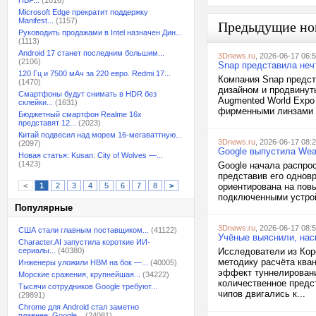
HBF...
(1616)
Microsoft Edge прекратит поддержку
Manifest...
(1157)
Предыдущие но
Руководить продажами в Intel назначен Дин...
(1113)
Android 17 станет последним большим...
3Dnews.ru
, 2026-06-17 06:
(2106)
Snap представила нечт
120 Гц и 7500 мАч за 220 евро. Redmi 17...
Компания Snap предс
(1470)
дизайном и продвинут
Смартфоны будут снимать в HDR без
Augmented World Expo
склейки...
(1631)
фирменными линзами L
Бюджетный смартфон Realme 16x
представят 12...
(2023)
Китай подвесил над морем 16-мегаваттную...
3Dnews.ru
, 2026-06-17 08:
(2097)
Google выпустила Wea
Новая статья: Kusan: City of Wolves —...
(1423)
Google начала распро
представив его однов
<
1
2
3
4
5
6
7
8
>
ориентирована на пов
подключенными устрой
Популярные
3Dnews.ru
, 2026-06-17 08:
США стали главным поставщиком...
(41122)
Учёные выяснили, нас
Character.AI запустила короткие ИИ-
сериалы...
(40380)
Исследователи из Коре
методику расчёта ква
Инженеры уложили HBM на бок —...
(40005)
эффект туннелировани
Морские сражения, крупнейшая...
(34222)
количественное предс
Тысячи сотрудников Google требуют...
чипов двигались к...
(29891)
Chrome для Android стал заметно
плавнее: Google...
(24081)