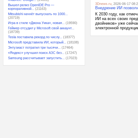
3Dnews.ru
, 2026-06-17 08:
Вышел релиз OpenIDE Pro —
Внедрение ИИ позволи
корпоративной...
(21163)
К 2030 году, как отм
Mitsubishi начнёт выпускать по 1000...
(20719)
ИИ на всех своих пре
Игра в стиле «Джона Уика», новая...
(19590)
двойников» уже сейча
электронной продукции
Геймер отсудил у Microsoft свой аккаунт...
(18739)
Tesla поставила рекорд по числу...
(18377)
Microsoft представила ИИ, который...
(18108)
Энтузиаст потратил три тысячи...
(17464)
«Яндекс» улучшил поиск АЗС без...
(17247)
Samsung рассчитывает запустить...
(17023)