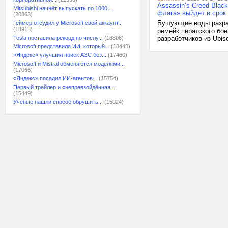
Assassin’s Creed Blac
Mitsubishi начнёт выпускать по 1000...
флага» выйдет в срок
(20863)
Бушующие воды разраб
Геймер отсудил у Microsoft свой аккаунт...
(18913)
ремейк пиратского бое
Tesla поставила рекорд по числу...
(18808)
разработчиков из Ubis
Microsoft представила ИИ, который...
(18448)
«Яндекс» улучшил поиск АЗС без...
(17460)
Microsoft и Mistral обменяются моделями...
(17066)
«Яндекс» посадил ИИ-агентов...
(15754)
Первый трейлер и «непревзойдённая...
(15449)
Учёные нашли способ обрушить...
(15024)