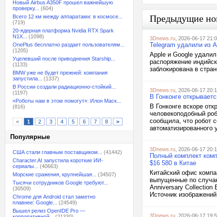
Новый Airbus A350F прошел важнейшую
проверку...
(604)
Предыдущие но
Всего 12 км между аппаратами: в космосе...
(719)
20-ядерная платформа Nvidia RTX Spark
N1X...
(1098)
3Dnews.ru
, 2026-06-17 21:
Telegram удалили из A
OnePlus бесплатно раздает пользователям...
(1205)
Apple и Google удали
Уцелевший после приводнения Starship...
распоряжение индийск
(1133)
заблокирована в стран
BMW уже не будет прежней: компания
запустила...
(1337)
В России создали радиационно-стойкий...
3Dnews.ru
, 2026-06-17 20:
(1197)
В Гонконге открывает
«Роботы нам в этом помогут»: Илон Маск...
В Гонконге вскоре от
(816)
человекоподобный робо
сообщила, что робот с
<
1
2
3
4
5
6
7
8
>
автоматизированного 
Популярные
3Dnews.ru
, 2026-06-17 20:
США стали главным поставщиком...
(41442)
Полный комплект компл
Character.AI запустила короткие ИИ-
$16 580 в Китае
сериалы...
(40663)
Китайский офис компа
Морские сражения, крупнейшая...
(34507)
выпущенные по случаю
Тысячи сотрудников Google требуют...
Anniversary Collection
(30509)
Источник изображений:
Chrome для Android стал заметно
плавнее: Google...
(24549)
Вышел релиз OpenIDE Pro —
3Dnews.ru
, 2026-06-17 19:
корпоративной...
(21330)