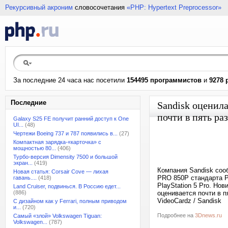
Рекурсивный акроним
словосочетания
«PHP: Hypertext Preprocessor»
За последние 24 часа нас посетили
154495 программистов
и
9278 
Последние
Sandisk оценил
почти в пять ра
Galaxy S25 FE получит ранний доступ к One
UI...
(48)
Чертежи Boeing 737 и 787 появились в...
(27)
Компактная зарядка-«карточка» с
мощностью 80...
(406)
Турбо-версия Dimensity 7500 и большой
экран...
(419)
Компания Sandisk соо
Новая статья: Corsair Cove — лихая
PRO 850P стандарта PC
гавань....
(418)
PlayStation 5 Pro. Нов
Land Cruiser, подвинься. В Россию едет...
(886)
оценивается почти в п
VideoCardz / Sandisk
С дизайном как у Ferrari, полным приводом
и...
(720)
Подробнее на
3Dnews.ru
Самый «злой» Volkswagen Tiguan:
Volkswagen...
(787)