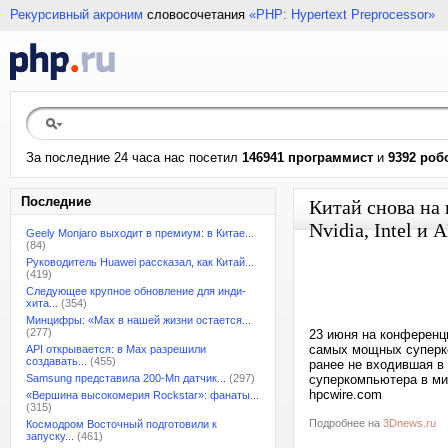
Рекурсивный акроним
словосочетания
«PHP: Hypertext Preprocessor»
За последние 24 часа нас посетил
146941 программист
и
9392 роб
Последние
Китай снова на
Nvidia, Intel 
Geely Monjaro выходит в премиум: в Китае...
(84)
Руководитель Huawei рассказал, как Китай...
(419)
Следующее крупное обновление для инди-
хита...
(354)
Минцифры: «Max в нашей жизни остается...
(277)
23 июня на конференц
самых мощных суперко
API открывается: в Max разрешили
создавать...
(455)
ранее не входившая в 
Samsung представила 200-Мп датчик...
(297)
суперкомпьютера в мир
hpcwire.com
«Вершина высокомерия Rockstar»: фанаты...
(315)
Подробнее на
3Dnews.ru
Космодром Восточный подготовили к
запуску...
(461)