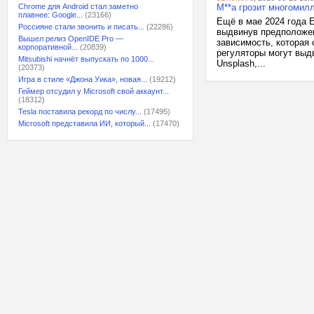
Chrome для Android стал заметно
M**a грозит многомил
плавнее: Google...
(23166)
Ещё в мае 2024 года 
Россияне стали звонить и писать...
(22286)
выдвинув предположен
Вышел релиз OpenIDE Pro —
зависимость, которая
корпоративной...
(20839)
регуляторы могут выдв
Mitsubishi начнёт выпускать по 1000...
Unsplash,...
(20373)
Игра в стиле «Джона Уика», новая...
(19212)
Геймер отсудил у Microsoft свой аккаунт...
(18312)
Tesla поставила рекорд по числу...
(17495)
Microsoft представила ИИ, который...
(17470)