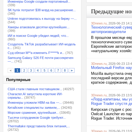
Инженеры Google создали портативный...
(339)
Предыдущие но
SK hynix потратит $38 млрд на расширение...
(340)
Unitree подготовилась к выходу на биржу —...
(544)
3Dnews.ru
, 2026-06-23 14:
Технологический суве
Хакеры атаковали десятки крупнейших...
(399)
автопроизводители
ИИ в поиске Google убедил людей, что...
В прошлом месяце евр
(860)
технологического суве
Создатель TikTok разрабатывает ИИ-модель
Европейские автопрои
с...
(341)
«натуральному хозяйс
Суд обязал M**a изменить F******k и...
(767)
Samsung Galaxy S26 FE почти рассекречен
—...
(741)
3Dnews.ru
, 2026-06-23 13:
Мобильный Firefox на
<
1
2
3
4
5
6
7
8
>
Mozilla выпустила оче
последней версии для
Популярные
краткое содержание, д
США стали главным поставщиком...
(40297)
Character.AI запустила короткие ИИ-
3Dnews.ru
, 2026-06-23 13:
сериалы...
(39747)
«Лорд-капитаны, мы у
Инженеры уложили HBM на бок —...
(39446)
Rogue Trader спустя д
Китайские специалисты заявили,...
(34240)
Кипрская студия с ро
Морские сражения, крупнейшая...
(33645)
Owlcat Launcher из п
Тысячи сотрудников Google требуют...
Rogue Trader. Источни
(28702)
Thermaltake представила блок питания,...
(26732)
3Dnews.ru
, 2026-06-23 13: