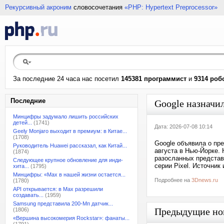
Рекурсивный акроним
словосочетания
«PHP: Hypertext Preprocessor»
За последние 24 часа нас посетил
145381 программист
и
9314 роб
Последние
Google назначил
Минцифры задумало лишить российских
детей...
(1741)
Дата: 2026-07-08 10:14
Geely Monjaro выходит в премиум: в Китае...
(1708)
Google объявила о пре
Руководитель Huawei рассказал, как Китай...
августа в Нью-Йорке. 
(1874)
разосланных предста
Следующее крупное обновление для инди-
серии Pixel. Источник
хита...
(1795)
Минцифры: «Max в нашей жизни остается...
Подробнее на
3Dnews.ru
(1780)
API открывается: в Max разрешили
создавать...
(1959)
Samsung представила 200-Мп датчик...
Предыдущие но
(1806)
«Вершина высокомерия Rockstar»: фанаты...