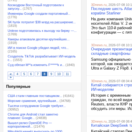
(1791)
3Dnews.ru
, 2026-07-08 10:
Космодром Восточный подготовили к
Последние шесть Atla
запуску...
(1767)
корабли Starliner
Инженеры Google создали портативный...
(1776)
На днях компания Unit
SK hynix потратит $38 млрд на расширение...
носителей Atlas V. 2 
(1819)
Это был 110-й рабочи
Unitree подготовилась к выходу на биржу —...
конфигурации — с пят
(1769)
Хакеры атаковали десятки крупнейших...
(1918)
3Dnews.ru
, 2026-07-08 10:
ИИ в поиске Google убедил людей, что...
Очередная презентаци
(2165)
складные смартфоны
Создатель TikTok разрабатывает ИИ-модель
Samsung официально о
с...
(1553)
которой, как ожидаетс
Суд обязал M**a изменить F******k и...
(1840)
Ultra и Galaxy Z Flip8.
<
4
5
6
7
8
9
10
11
>
3Dnews.ru
, 2026-07-08 04:
Китай собирается стр
Популярные
ИИ-моделям
История с временным 
США стали главным поставщиком...
(41641)
граждан, по всей вид
Морские сражения, крупнейшая...
(34768)
Reuters, власти КНР 
Тысячи сотрудников Google требуют...
обсудить эти меры. Ис
(30952)
Chrome для Android стал заметно
плавнее: Google...
(24838)
3Dnews.ru
, 2026-07-08 08:
Вышел релиз OpenIDE Pro —
Китайская DeepSeek т
корпоративной...
(21474)
Китайский стартап Dee
Mitsubishi начнёт выпускать по 1000...