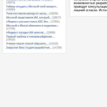
(20973)
возможностью разрабо
проводит консультаци
Геймер отсудил у Microsoft свой аккаунт...
(19060)
лишней огласки. Источ
Tesla поставила рекорд по числу...
(19039)
Microsoft представила ИИ, который...
(18677)
«Яндекс» улучшил поиск АЗС без...
(17601)
Microsoft и Mistral обменяются моделями...
(17246)
«Яндекс» посадил ИИ-агентов...
(15899)
Первый трейлер и «непревзойдённая...
(15625)
Учёные нашли способ обрушить...
(15153)
Закрытая Xbox студия-разработчик...
(14739)