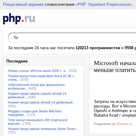
Рекурсивный акроним
словосочетания
«PHP: Hypertext Preprocessor»
За последние 24 часа нас посетили
120213 программистов
и
9558 
Последние
Microsoft начал
меньше платить
Новая статья: ИИтоги июля 2026 г.: а...
(524)
Huawei выпустила смартфон Nova 16 SE с
очень...
(575)
«Абсолютный позор для франшизы»:
мобильная...
(643)
Huawei представила самый лёгкий 14-
дюймовый...
(535)
Затраты на искусстве
Huawei представила лёгкий 14-дюймовый...
расходы. Вот и Micros
(593)
OpenAI и Anthropic в 
Моддер создал для Steam Machine
переднюю...
(713)
Rubaitul Azad / unspla
Time начал показывать ИИ отдельную
версию...
(720)
Подробнее на
3Dnews.ru
Huawei представила телевизор Vision Smart...
(707)