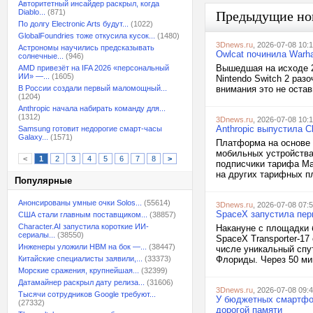
Авторитетный инсайдер раскрыл, когда
Diablo...
(871)
Предыдущие но
По долгу Electronic Arts будут...
(1022)
GlobalFoundries тоже откусила кусок...
(1480)
3Dnews.ru
, 2026-07-08 10:
Астрономы научились предсказывать
Owlcat починила Warh
солнечные...
(946)
Вышедшая на исходе 2
AMD привезёт на IFA 2026 «персональный
ИИ» —...
(1605)
Nintendo Switch 2 раз
В России создали первый маломощный...
внимания это не остав
(1204)
Anthropic начала набирать команду для...
(1312)
3Dnews.ru
, 2026-07-08 10:
Anthropic выпустила 
Samsung готовит недорогие смарт-часы
Galaxy...
(1571)
Платформа на основе и
мобильных устройства
<
1
2
3
4
5
6
7
8
>
подписчики тарифа Ma
на других тарифных пл
Популярные
Анонсированы умные очки Solos...
(55614)
3Dnews.ru
, 2026-07-08 07:
SpaceX запустила пер
США стали главным поставщиком...
(38857)
Character.AI запустила короткие ИИ-
Накануне с площадки 
сериалы...
(38550)
SpaceX Transporter-17
Инженеры уложили HBM на бок —...
(38447)
числе уникальный спутн
Китайские специалисты заявили,...
(33373)
Флориды. Через 50 ми
Морские сражения, крупнейшая...
(32399)
Датамайнер раскрыл дату релиза...
(31606)
3Dnews.ru
, 2026-07-08 09:
Тысячи сотрудников Google требуют...
У бюджетных смартфон
(27332)
дорогой памяти