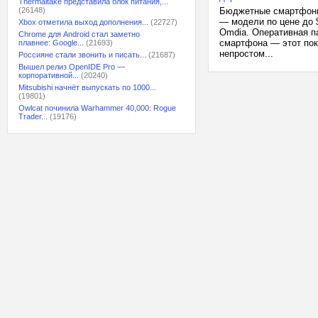
Thermaltake представила блок питания,...
(26148)
Бюджетные смартфоны 
— модели по цене до 
Xbox отметила выход дополнения...
(22727)
Omdia. Оперативная п
Chrome для Android стал заметно
смартфона — этот пок
плавнее: Google...
(21693)
непростом...
Россияне стали звонить и писать...
(21687)
Вышел релиз OpenIDE Pro —
корпоративной...
(20240)
Mitsubishi начнёт выпускать по 1000...
(19801)
Owlcat починила Warhammer 40,000: Rogue
Trader...
(19176)