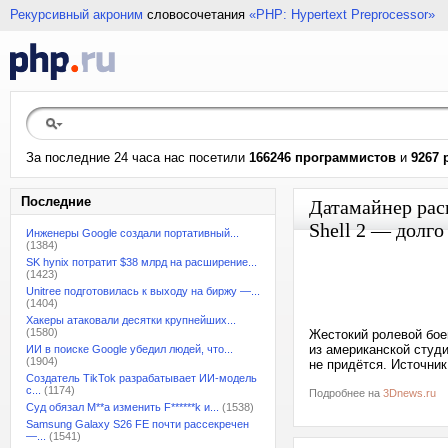
Рекурсивный акроним
словосочетания
«PHP: Hypertext Preprocessor»
За последние 24 часа нас посетили
166246 программистов
и
9267 
Последние
Датамайнер раск
Shell 2 — долго
Инженеры Google создали портативный...
(1384)
SK hynix потратит $38 млрд на расширение...
(1423)
Unitree подготовилась к выходу на биржу —...
(1404)
Хакеры атаковали десятки крупнейших...
(1580)
Жестокий ролевой боев
из американской студи
ИИ в поиске Google убедил людей, что...
(1904)
не придётся. Источник
Создатель TikTok разрабатывает ИИ-модель
с...
(1174)
Подробнее на
3Dnews.ru
Суд обязал M**a изменить F******k и...
(1538)
Samsung Galaxy S26 FE почти рассекречен
—...
(1541)