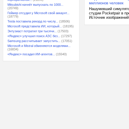
миллионов человек
Mitsubishi начнёт выпускать по 1000...
(20749)
Нашумевший симулятор
студии Pocketpair в п
Геймер отсудил у Microsoft свой аккаунт...
(18779)
Источник изображений:
Tesla поставила рекорд по числу...
(18506)
Microsoft представила ИИ, который...
(18195)
Энтузиаст потратил три тысячи...
(17503)
«Яндекс» улучшил поиск АЗС без...
(17297)
Samsung рассчитывает запустить...
(17051)
Microsoft и Mistral обменяются моделями...
(16834)
«Яндекс» посадил ИИ-агентов...
(15540)