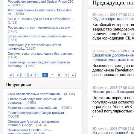
Предыдущие но
Российская замена Land Cruiser Prado 250
и...
(2031)
Жестокий боевик Condemned 2: Bloodshot
от...
(1546)
3Dnews.ru
, 2026-07-08 10:
Судья запретила Пента
340 л. с, запас хода 867 км и встроенная...
(1459)
Китайский интернет-ги
Роскосмос готовит космическую замену...
ведомство заподозрил
(1430)
наличие подобных свя
Китай меняет стратегию чиповой гонки —...
суде юрисдикции США. 
(1381)
Неполадки у «Ростелекома» стали
причиной...
(1388)
3Dnews.ru
, 2026-07-08 10:
Devolver выкатила последнее бесплатное...
Сюжетное дополнение R
(1434)
положительными» отзы
Таким будет новый бюджетный флагман
Вышедшее вслед за ма
Samsung:...
(1468)
дополнение Revelation
разочаровало пользов
<
2
3
4
5
6
7
8
9
>
Популярные
3Dnews.ru
, 2026-07-08 11:0
Несмотря на блокиров
США стали главным поставщиком...
(41195)
По итогам первого пол
Character.AI запустила короткие ИИ-
популярными остаются
сериалы...
(40453)
ограничен. Успех «VK
Морские сражения, крупнейшая...
(34282)
своей популярностью о
Тысячи сотрудников Google требуют...
/...
(30043)
Chrome для Android стал заметно
плавнее: Google...
(24184)
3Dnews.ru
, 2026-07-08 12:
Вышел релиз OpenIDE Pro —
За два с половиной го
корпоративной...
(21196)