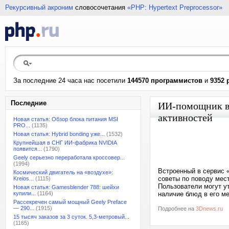
Рекурсивный акроним
словосочетания
«PHP: Hypertext Preprocessor»
За последние 24 часа нас посетили
144570 программистов
и
9352 
Последние
ИИ-помощник в 
активностей
Новая статья: Обзор блока питания MSI
PRO...
(1135)
Новая статья: Hybrid bonding уже...
(1532)
Крупнейшая в СНГ ИИ-фабрика NVIDIA
появится...
(1790)
Geely серьезно переработала кроссовер...
(1994)
Встроенный в сервис 
Космический двигатель на «воздухе»:
советы по поводу мес
Kreios...
(1115)
Пользователи могут у
Новая статья: Gamesblender 788: шейхи
купили...
(1164)
наличие блюд в его м
Рассекречен самый мощный Geely Preface
— 290...
(1915)
Подробнее на
3Dnews.ru
15 тысяч заказов за 3 суток. 5,3-метровый...
(1165)