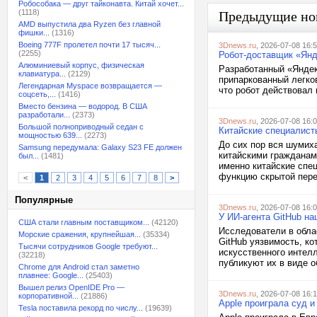
Робособака — друг тайконавта. Китай хочет...
(1118)
Предыдущие но
AMD выпустила два Ryzen без главной
фишки...
(1316)
Boeing 777F пролетел почти 17 тысяч...
3Dnews.ru
, 2026-07-08 16:
(2255)
Робот-доставщик «Янд
Алюминиевый корпус, физическая
Разработанный «Яндек
клавиатура...
(2129)
припаркованный легко
Легендарная Myspace возвращается —
что робот действовал 
соцсеть,...
(1416)
Вместо бензина — водород. В США
разработали...
(2373)
3Dnews.ru
, 2026-07-08 16:
Большой полноприводный седан с
Китайские специалист
мощностью 639...
(2273)
До сих пор вся шумих
Samsung передумала: Galaxy S23 FE должен
китайскими гражданам
был...
(1481)
именно китайские спе
функцию скрытой пере
<
1
2
3
4
5
6
7
8
>
Популярные
3Dnews.ru
, 2026-07-08 16:
У ИИ-агента GitHub н
США стали главным поставщиком...
(42120)
Исследователи в обла
Морские сражения, крупнейшая...
(35334)
GitHub уязвимость, к
Тысячи сотрудников Google требуют...
искусственного интел
(32218)
публикуют их в виде о
Chrome для Android стал заметно
плавнее: Google...
(25403)
Вышел релиз OpenIDE Pro —
3Dnews.ru
, 2026-07-08 16:
корпоративной...
(21886)
Apple проиграла суд и
Tesla поставила рекорд по числу...
(19639)