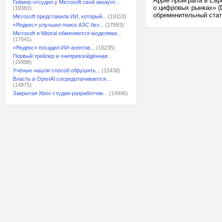
Apple проиграла в Ев
Геймер отсудил у Microsoft свой аккаунт...
о цифровых рынках» (
(19381)
обременительный стат
Microsoft представила ИИ, который...
(19113)
«Яндекс» улучшил поиск АЗС без...
(17893)
Microsoft и Mistral обменяются моделями...
(17641)
«Яндекс» посадил ИИ-агентов...
(16235)
Первый трейлер и «непревзойдённая...
(15998)
Учёные нашли способ обрушить...
(15438)
Власть в OpenAI сосредотачивается...
(14975)
Закрытая Xbox студия-разработчик...
(14946)