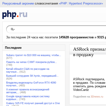
Рекурсивный акроним
словосочетания
«PHP: Hypertext Preprocessor»
За последние 24 часа нас посетили
145628 программистов
и
9315 
Последние
ASRock признал
в продажу
Subaru тратит по $10 000 на машину, чтобы...
(677)
Память на чипах CXMT покорила рубеж...
(749)
Китай обошёл США по расходам на
научные...
(912)
Бывший сотрудник SK hynix, передавший...
(624)
ASRock подтвердила, 
в продаже. По словам 
Владелец видеокарты GeForce RTX 4090
получил...
(483)
отметить день рождени
X изменит правила вознаграждений
VideoCardz
авторам,...
(468)
Google представила новую систему
Подробнее на
3Dnews.ru
кодовых...
(743)
Galaxy S25 FE получит ранний доступ к One