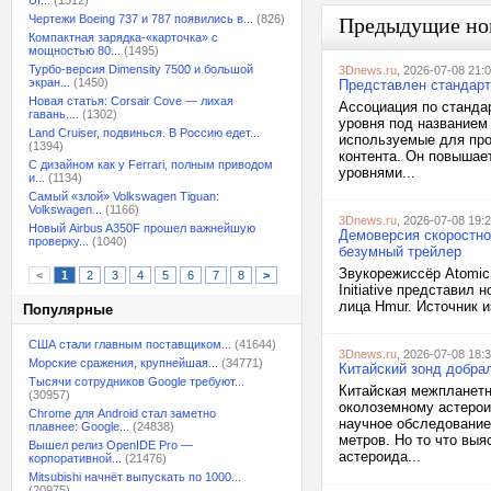
UI...
(1512)
Чертежи Boeing 737 и 787 появились в...
(826)
Предыдущие но
Компактная зарядка-«карточка» с
мощностью 80...
(1495)
Турбо-версия Dimensity 7500 и большой
3Dnews.ru
, 2026-07-08 21:
экран...
(1450)
Представлен стандарт
Новая статья: Corsair Cove — лихая
Ассоциация по станда
гавань....
(1302)
уровня под названием
Land Cruiser, подвинься. В Россию едет...
используемые для про
(1394)
контента. Он повышае
С дизайном как у Ferrari, полным приводом
уровнями...
и...
(1134)
Самый «злой» Volkswagen Tiguan:
Volkswagen...
(1166)
3Dnews.ru
, 2026-07-08 19:
Новый Airbus A350F прошел важнейшую
Демоверсия скоростно
проверку...
(1040)
безумный трейлер
Звукорежиссёр Atomic 
<
1
2
3
4
5
6
7
8
>
Initiative представил
лица Hmur. Источник из
Популярные
США стали главным поставщиком...
(41644)
3Dnews.ru
, 2026-07-08 18:
Морские сражения, крупнейшая...
(34771)
Китайский зонд добра
Тысячи сотрудников Google требуют...
Китайская межпланетн
(30957)
околоземному астероид
Chrome для Android стал заметно
научное обследование
плавнее: Google...
(24838)
метров. Но то что вы
Вышел релиз OpenIDE Pro —
астероида...
корпоративной...
(21476)
Mitsubishi начнёт выпускать по 1000...
(20975)