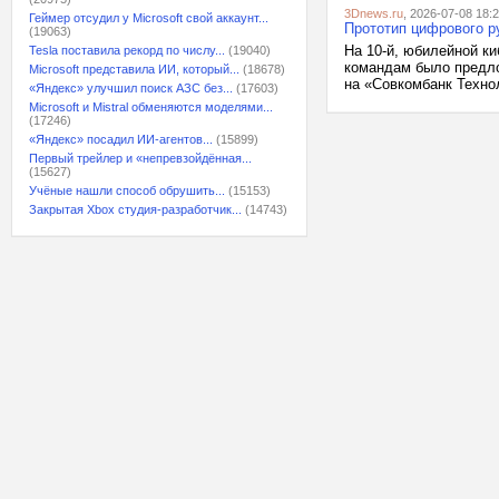
3Dnews.ru
, 2026-07-08 18:
Геймер отсудил у Microsoft свой аккаунт...
Прототип цифрового р
(19063)
На 10-й, юбилейной ки
Tesla поставила рекорд по числу...
(19040)
командам было предло
Microsoft представила ИИ, который...
(18678)
на «Совкомбанк Технол
«Яндекс» улучшил поиск АЗС без...
(17603)
Microsoft и Mistral обменяются моделями...
(17246)
«Яндекс» посадил ИИ-агентов...
(15899)
Первый трейлер и «непревзойдённая...
(15627)
Учёные нашли способ обрушить...
(15153)
Закрытая Xbox студия-разработчик...
(14743)