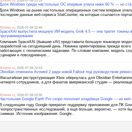
3Dnews.ru
, 2026-07-08 23:14
Доля Windows среди настольных ОС впервые упала ниже 60 % — но ста
Доля Windows на рынке настольных операционных систем впервые упал
последние данные веб-сервиса StatCounter, на которые ссылается порта
3Dnews.ru
, 2026-07-08 22:46
SpaceXAI выпустила мощную ИИ-модель Grok 4.5 — она тратит токены в
программирование
Компания SpaceXAI (бывшая xAI) представила большую языковую модел
разработкой на сегодняшний день. Новинка ориентирована прежде всего 
работающих с техническими задачами. По словам компании, модель соз
сценарии и повседневную...
3Dnews.ru
, 2026-07-08 22:53
Obsidian отменила Avowed 2 ради новой Fallout под руководством режисс
Масштабная реструктуризация Xbox обернулась для Obsidian Entertainmen
четверти сотрудников, а для фанатов американской студии — реализаци
3Dnews.ru
, 2026-07-08 22:55
Настольная Google Earth Pro скоро пополнит кладбище Google — но веб-
В следующем году Google прекратит поддержку приложения для ПК Goog
геопространственных исследований, а ещё больше, вероятно, — хотя бы
снимках. Источник изображения: Google...