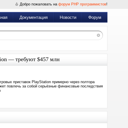
Добро пожаловать на
форум PHP программистов
!
вная
Документация
Новости
Форум
ation — требуют $457 млн
ровых приставок PlayStation примерно через полтора
ожет повлечь за собой серьёзные финансовые последствия
n