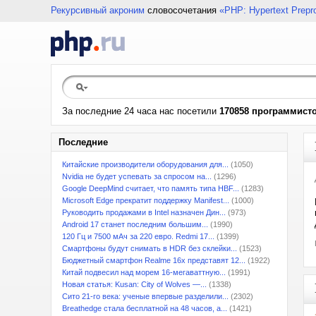
Рекурсивный акроним
словосочетания
«PHP: Hypertext Prepr
За последние 24 часа нас посетили
170858 программист
Последние
Китайские производители оборудования для...
(1050)
Nvidia не будет успевать за спросом на...
(1296)
Google DeepMind считает, что память типа HBF...
(1283)
Microsoft Edge прекратит поддержку Manifest...
(1000)
Руководить продажами в Intel назначен Дин...
(973)
Android 17 станет последним большим...
(1990)
120 Гц и 7500 мАч за 220 евро. Redmi 17...
(1399)
Смартфоны будут снимать в HDR без склейки...
(1523)
Бюджетный смартфон Realme 16x представят 12...
(1922)
Китай подвесил над морем 16-мегаваттную...
(1991)
Новая статья: Kusan: City of Wolves —...
(1338)
Сито 21-го века: ученые впервые разделили...
(2302)
Breathedge стала бесплатной на 48 часов, а...
(1421)