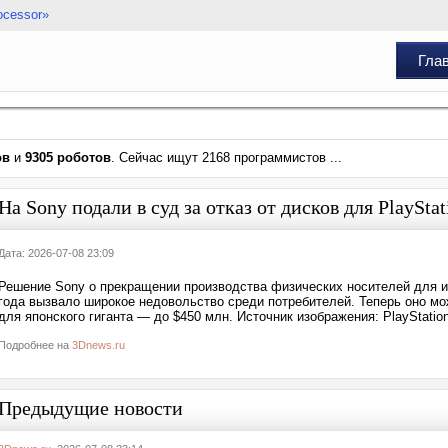
ocessor»
Гла
ов
и
9305 роботов
. Сейчас ищут 2168 программистов ...
На Sony подали в суд за отказ от дисков для PlaySt
Дата: 2026-07-08 23:09
Решение Sony о прекращении производства физических носителей для иг
года вызвало широкое недовольство среди потребителей. Теперь оно м
для японского гиганта — до $450 млн. Источник изображения: PlayStatio
Подробнее на
3Dnews.ru
Предыдущие новости