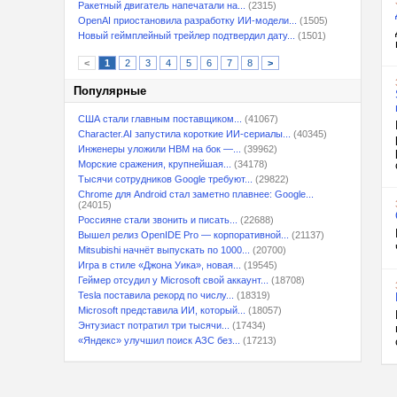
Ракетный двигатель напечатали на...
(2315)
OpenAI приостановила разработку ИИ-модели...
(1505)
Новый геймплейный трейлер подтвердил дату...
(1501)
<
1
2
3
4
5
6
7
8
>
Популярные
США стали главным поставщиком...
(41067)
Character.AI запустила короткие ИИ-сериалы...
(40345)
Инженеры уложили HBM на бок —...
(39962)
Морские сражения, крупнейшая...
(34178)
Тысячи сотрудников Google требуют...
(29822)
Chrome для Android стал заметно плавнее: Google...
(24015)
Россияне стали звонить и писать...
(22688)
Вышел релиз OpenIDE Pro — корпоративной...
(21137)
Mitsubishi начнёт выпускать по 1000...
(20700)
Игра в стиле «Джона Уика», новая...
(19545)
Геймер отсудил у Microsoft свой аккаунт...
(18708)
Tesla поставила рекорд по числу...
(18319)
Microsoft представила ИИ, который...
(18057)
Энтузиаст потратил три тысячи...
(17434)
«Яндекс» улучшил поиск АЗС без...
(17213)