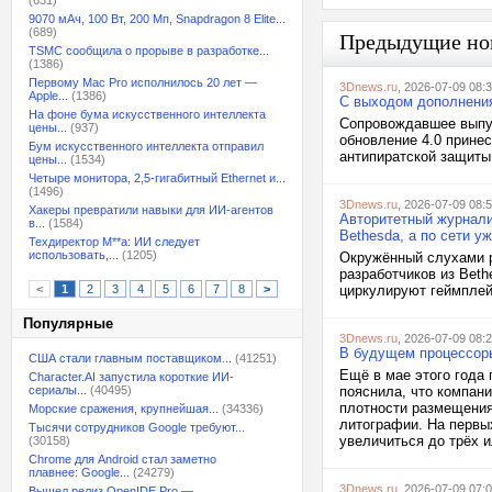
(631)
9070 мАч, 100 Вт, 200 Мп, Snapdragon 8 Elite...
(689)
Предыдущие но
TSMC сообщила о прорыве в разработке...
(1386)
Первому Mac Pro исполнилось 20 лет —
3Dnews.ru
, 2026-07-09 08:
Apple...
(1386)
С выходом дополнения
На фоне бума искусственного интеллекта
Сопровождавшее выпус
цены...
(937)
обновление 4.0 принес
Бум искусственного интеллекта отправил
антипиратской защиты 
цены...
(1534)
Четыре монитора, 2,5-гигабитный Ethernet и...
(1496)
3Dnews.ru
, 2026-07-09 08:
Хакеры превратили навыки для ИИ-агентов
Авторитетный журнали
в...
(1584)
Bethesda, а по сети у
Техдиректор M**a: ИИ следует
использовать,...
(1205)
Окружённый слухами ре
разработчиков из Beth
<
1
2
3
4
5
6
7
8
>
циркулируют геймплейн
Популярные
3Dnews.ru
, 2026-07-09 08:
В будущем процессоры
США стали главным поставщиком...
(41251)
Ещё в мае этого года 
Character.AI запустила короткие ИИ-
сериалы...
(40495)
пояснила, что компан
плотности размещения
Морские сражения, крупнейшая...
(34336)
литографии. На первы
Тысячи сотрудников Google требуют...
увеличиться до трёх и
(30158)
Chrome для Android стал заметно
плавнее: Google...
(24279)
3Dnews.ru
, 2026-07-09 07:
Вышел релиз OpenIDE Pro —