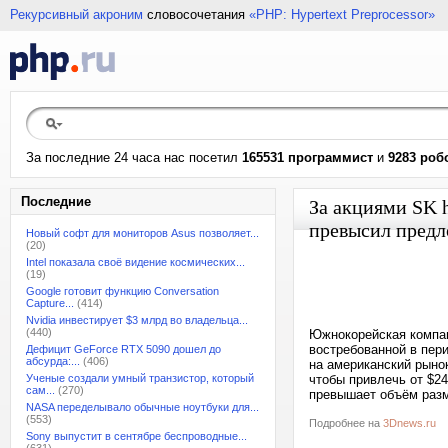
Рекурсивный акроним
словосочетания
«PHP: Hypertext Preprocessor»
За последние 24 часа нас посетил
165531 программист
и
9283 роб
Последние
За акциями SK 
превысил предл
Новый софт для мониторов Asus позволяет...
(20)
Intel показала своё видение космических...
(19)
Google готовит функцию Conversation
Capture...
(414)
Nvidia инвестирует $3 млрд во владельца...
(440)
Южнокорейская компан
востребованной в пер
Дефицит GeForce RTX 5090 дошел до
абсурда:...
(406)
на американский рынок
Ученые создали умный транзистор, который
чтобы привлечь от $2
сам...
(270)
превышает объём разм
NASA переделывало обычные ноутбуки для...
(553)
Подробнее на
3Dnews.ru
Sony выпустит в сентябре беспроводные...