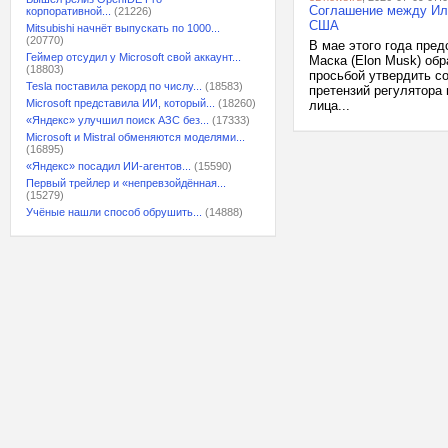
Соглашение между Ило
корпоративной...
(21226)
США
Mitsubishi начнёт выпускать по 1000...
(20770)
В мае этого года пре
Геймер отсудил у Microsoft свой аккаунт...
Маска (Elon Musk) об
(18803)
просьбой утвердить с
Tesla поставила рекорд по числу...
(18583)
претензий регулятора 
Microsoft представила ИИ, который...
(18260)
лица...
«Яндекс» улучшил поиск АЗС без...
(17333)
Microsoft и Mistral обменяются моделями...
(16895)
«Яндекс» посадил ИИ-агентов...
(15590)
Первый трейлер и «непревзойдённая...
(15279)
Учёные нашли способ обрушить...
(14888)