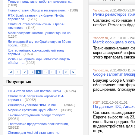
Trouver представил роботы-пылесосы с...
(1108)
Новая статья: Обзор и тестирование...
(1308)
Yandex.ru
, 2021-09-30 21:0
Релиз ремастеров три
RTX Spark становится ближе: Nvidia
перенесла...
(1266)
Согласно источникам Ko
ChatGPT стал безлимитным: OpenAI
ноябре. Ремастер будет
отменила...
(1145)
Маск построит «самое ценное здание на...
(1254)
Yandex.ru
, 2021-10-01 21:4
Легендарный шутер Quake спустя 30 лет
Merck сообщила о соз
после...
(1116)
Транснациональная фа
Кратер найден: южнокорейский зонд
коронавирусной инфек
первым...
(1153)
этого препарата снижа
Испанцы научили один объектив видеть
объём —...
(1022)
Yandex.ru
, 2021-09-30 11:0
<
1
2
3
4
5
6
7
8
>
Google запретит блок
Браузер Google Chrom
Популярные
обеспечения платформу
расширения, блокирую
США стали главным поставщиком...
(40526)
Character.AI запустила короткие ИИ-
сериалы...
(39962)
iXBT
, 2021-10-02 01:01
Инженеры уложили HBM на бок —...
(39640)
По данным IDC, Amazo
Морские сражения, крупнейшая...
(33819)
Согласно исследовани
Тысячи сотрудников Google требуют...
Европе выросли на 23,
(29051)
июнь было продано бо
Thermaltake представила блок питания,...
видеоустройства для р
(26852)
штук,...
Chrome для Android стал заметно