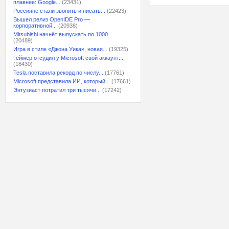
плавнее: Google...
(23431)
Россияне стали звонить и писать...
(22423)
Вышел релиз OpenIDE Pro —
корпоративной...
(20938)
Mitsubishi начнёт выпускать по 1000...
(20489)
Игра в стиле «Джона Уика», новая...
(19325)
Геймер отсудил у Microsoft свой аккаунт...
(18430)
Tesla поставила рекорд по числу...
(17761)
Microsoft представила ИИ, который...
(17661)
Энтузиаст потратил три тысячи...
(17242)