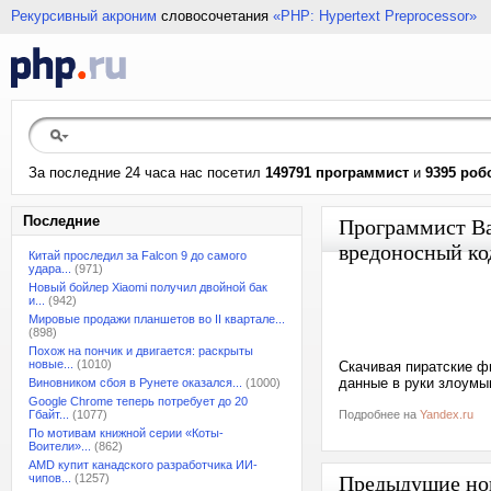
Рекурсивный акроним
словосочетания
«PHP: Hypertext Preprocessor»
За последние 24 часа нас посетил
149791 программист
и
9395 роб
Последние
Программист Ва
вредоносный ко
Китай проследил за Falcon 9 до самого
удара...
(971)
Новый бойлер Xiaomi получил двойной бак
и...
(942)
Мировые продажи планшетов во II квартале...
(898)
Похож на пончик и двигается: раскрыты
новые...
(1010)
Скачивая пиратские фи
данные в руки злоумы
Виновником сбоя в Рунете оказался...
(1000)
Google Chrome теперь потребует до 20
Гбайт...
(1077)
Подробнее на
Yandex.ru
По мотивам книжной серии «Коты-
Воители»...
(862)
AMD купит канадского разработчика ИИ-
чипов...
(1257)
Предыдущие но