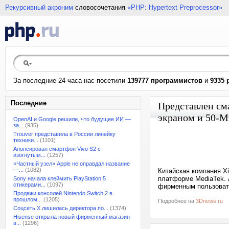
Рекурсивный акроним
словосочетания
«PHP: Hypertext Preprocessor»
За последние 24 часа нас посетили
139777 программистов
и
9335 
Последние
Представлен сма
экраном и 50-М
OpenAI и Google решили, что будущее ИИ —
за...
(935)
Trouver представила в России линейку
техники...
(1101)
Анонсирован смартфон Vivo S2 с
изогнутым...
(1257)
«Частный узел» Apple не оправдал название
—...
(1082)
Китайская компания Xi
платформе MediaTek. 
Sony начала клеймить PlayStation 5
стикерами...
(1097)
фирменным пользовате
Продажи консолей Nintendo Switch 2 в
прошлом...
(1205)
Подробнее на
3Dnews.ru
Соцсеть X лишилась директора по...
(1374)
Hisense открыла новый фирменный магазин
в...
(1296)