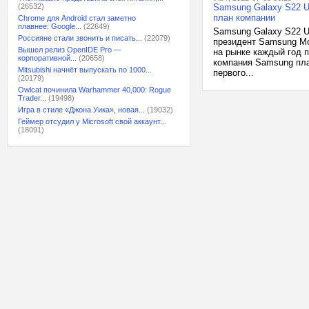
(26532)
Samsung Galaxy S22 U
план компании
Chrome для Android стал заметно
плавнее: Google...
(22649)
Samsung Galaxy S22 U
Россияне стали звонить и писать...
(22079)
президент Samsung Mob
Вышел релиз OpenIDE Pro —
на рынке каждый год п
корпоративной...
(20658)
компания Samsung пла
Mitsubishi начнёт выпускать по 1000...
первого...
(20179)
Owlcat починила Warhammer 40,000: Rogue
Trader...
(19498)
Игра в стиле «Джона Уика», новая...
(19032)
Геймер отсудил у Microsoft свой аккаунт...
(18091)