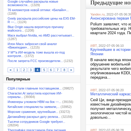
Предыдущие но
Google случайно раскрыла новые
возможности...
(1329)
76 километров новой оптики: «Билайн»...
(1168)
Yandex.ru
, 2022-07-05 06:3
Анонсирована первая 
Geely раскрыла российские цены на EX5 EM-
R —...
(1124)
Polium заявляет, что 
Blue Origin нашла вероятную причину
требовательных игр. 
майского...
(1208)
квартале 2024 года. П
Маск выбрал Nvidia, но AMD рассчитывает...
(1287)
Илон Маск забросил свой аналог
iXBT
, 2022-07-05 06:10
«Википедии»...
(1215)
Крупнейшее в истории
У M**a ИИ-модель тоже вышла из-под
Японии
контроля...
(1372)
В начале месяца япон
После запрета FCC производители...
(1232)
обрушение мобильной 
результате чего моби
<
1
2
3
4
5
6
7
8
>
опубликованным KDDI,
передача...
Популярные
США стали главным поставщиком...
(39827)
iXBT
, 2022-07-05 06:20
Character.AI запустила короткие ИИ-
Металлический каркас 
сериалы...
(39364)
Сюй Ци, вице-президен
Инженеры уложили HBM на бок —...
(39156)
известным дизайнеро
Китайские специалисты заявили,...
(33952)
получил металлическу
Морские сражения, крупнейшая...
(33272)
экологически чистой к
Датамайнер раскрыл дату релиза...
(32159)
довольно...
Тысячи сотрудников Google требуют...
(28204)
Thermaltake представила блок питания,...
iXBT
, 2022-07-05 06:28