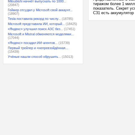
Mitsubishi начнёт выпускать по 1000...
тиражом более 1 милл
(20847)
показатель. Секрет ус
Геймер отсудил у Microsoft свой аккаунт...
C31 есть аккумулятор 
(18907)
Tesla поставила рекорд по числу...
(18785)
Microsoft представила ИИ, который...
(18425)
«Яндекс» улучшил поиск АЗС без...
(17451)
Microsoft и Mistral обменяются моделями...
(17044)
«Яндекс» посадил ИИ-агентов...
(15739)
Первый трейлер и «непревзойдённая...
(15439)
Учёные нашли способ обрушить...
(15013)