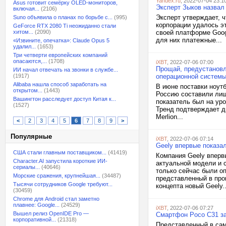
Yandex.ru
, 2022-07-04 23:1
Asus готовит семёрку OLED-мониторов,
Эксперт Зыков назвал
включая...
(2106)
Эксперт утверждает, 
Suno объявила о планах по борьбе с...
(995)
корпорации удалось эт
GeForce RTX 2080 Ti неожиданно стали
хитом...
(2090)
своей платформе Goog
для них платежные...
«Извините, опечатка»: Claude Opus 5
удалил...
(1653)
Три четверти европейских компаний
опасаются,...
(1708)
iXBT
, 2022-07-06 07:00
Прощай, предустановл
ИИ начал отвечать на звонки в службе...
(1917)
операционной системы,
Alibaba нашла способ заработать на
В июне поставки ноут
открытом...
(1443)
Россию составили лишь
Вашингтон расследует доступ Китая к...
показатель был на ур
(1527)
Тренд подтверждает д
Merlion...
<
2
3
4
5
6
7
8
9
>
Популярные
iXBT
, 2022-07-06 07:14
Geely впервые показал
США стали главным поставщиком...
(41419)
Компания Geely впервы
Character.AI запустила короткие ИИ-
актуальной модели и 
сериалы...
(40646)
только сейчас были о
Морские сражения, крупнейшая...
(34487)
представленный в прош
Тысячи сотрудников Google требуют...
концепта новый Geely..
(30459)
Chrome для Android стал заметно
плавнее: Google...
(24529)
iXBT
, 2022-07-06 07:27
Вышел релиз OpenIDE Pro —
Смартфон Poco C31 за
корпоративной...
(21318)
Представленный в сам