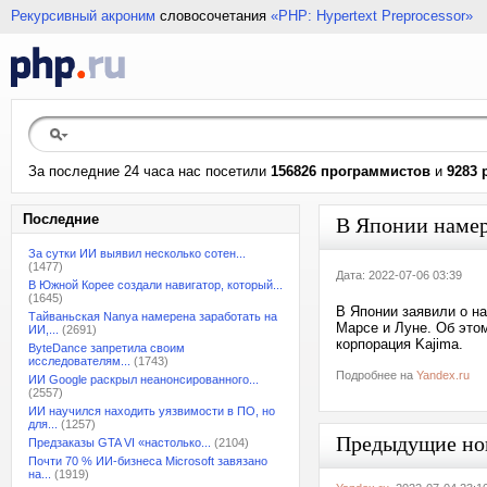
Рекурсивный акроним
словосочетания
«PHP: Hypertext Preprocessor»
За последние 24 часа нас посетили
156826 программистов
и
9283 
Последние
В Японии намер
За сутки ИИ выявил несколько сотен...
(1477)
Дата: 2022-07-06 03:39
В Южной Корее создали навигатор, который...
(1645)
В Японии заявили о н
Тайваньская Nanya намерена заработать на
Марсе и Луне. Об этом
ИИ,...
(2691)
корпорация Kajima.
ByteDance запретила своим
исследователям...
(1743)
Подробнее на
Yandex.ru
ИИ Google раскрыл неанонсированного...
(2557)
ИИ научился находить уязвимости в ПО, но
для...
(1257)
Предыдущие но
Предзаказы GTA VI «настолько...
(2104)
Почти 70 % ИИ-бизнеса Microsoft завязано
на...
(1919)