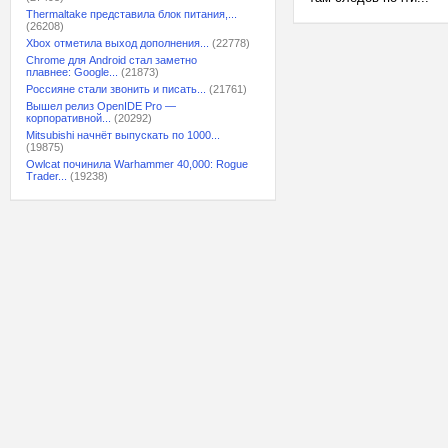
Thermaltake представила блок питания,...
(26208)
Xbox отметила выход дополнения...
(22778)
Chrome для Android стал заметно
плавнее: Google...
(21873)
Россияне стали звонить и писать...
(21761)
Вышел релиз OpenIDE Pro —
корпоративной...
(20292)
Mitsubishi начнёт выпускать по 1000...
(19875)
Owlcat починила Warhammer 40,000: Rogue
Trader...
(19238)