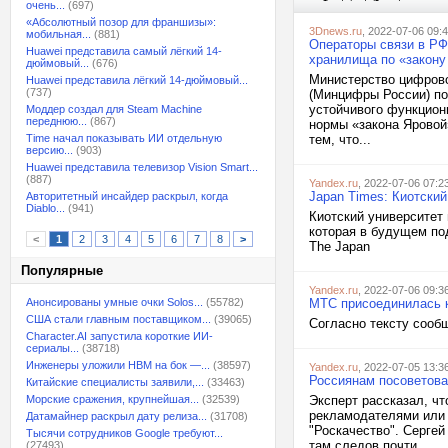
очень...
(697)
«Абсолютный позор для франшизы»:
3Dnews.ru
, 2022-07-06 09:
мобильная...
(881)
Операторы связи в РФ
Huawei представила самый лёгкий 14-
хранилища по «закону
дюймовый...
(676)
Министерство цифрово
Huawei представила лёгкий 14-дюймовый...
(737)
(Минцифры России) по
устойчивого функцион
Моддер создал для Steam Machine
переднюю...
(867)
нормы «закона Яровой
Time начал показывать ИИ отдельную
тем, что...
версию...
(903)
Huawei представила телевизор Vision Smart...
(887)
Yandex.ru
, 2022-07-06 07:2
Japan Times: Киотский
Авторитетный инсайдер раскрыл, когда
Diablo...
(941)
Киотский университет
которая в будущем по
<
1
2
3
4
5
6
7
8
>
The Japan
Популярные
Yandex.ru
, 2022-07-06 09:3
Анонсированы умные очки Solos...
(55782)
МТС присоединилась к
США стали главным поставщиком...
(39065)
Согласно тексту сооб
Character.AI запустила короткие ИИ-
сериалы...
(38718)
Инженеры уложили HBM на бок —...
(38597)
Yandex.ru
, 2022-07-05 13:3
Россиянам посоветова
Китайские специалисты заявили,...
(33463)
Морские сражения, крупнейшая...
(32539)
Эксперт рассказал, чт
рекламодателями или 
Датамайнер раскрыл дату релиза...
(31708)
"Роскачество". Сергей
Тысячи сотрудников Google требуют...
там следов почти...
(27493)