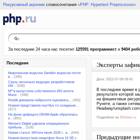
Рекурсивный акроним
словосочетания
«PHP: Hypertext Preprocessor»
За последние 24 часа нас посетил
125591 программист
и
9404 роб
Последние
Эксперты зафик
Квартальная выручка Sandisk выросла почти
в...
(345)
Дата: 2022-07-06 09:42
Сразу несколько ведущих разработчиков
ИИ...
(596)
В последнее время в 
M**a выпустила собственного ИИ-агента
результате которой з
Muse...
(448)
на фишинговые ресурс
Reddit доверила нейросети оценивать...
(400)
Рунете, а также сетев
Huawei представила ноутбук со складным...
Headway/unsplash.com
(617)
На фоне дефицита DRAM Apple обратилась
Подробнее на
3Dnews.ru
к...
(891)
Western Digital удвоила операционную
прибыль...
(528)
Новая статья: ИИтоги июля 2026 г.: а...
(644)
Предыдущие но
Huawei выпустила смартфон Nova 16 SE с