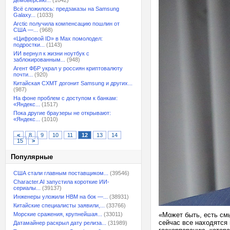
демоверсию...
(1042)
Всё сложилось: предзаказы на Samsung
Galaxy...
(1033)
Arctic получила компенсацию пошлин от
США —...
(968)
«Цифровой ID» в Max помолодел:
подростки...
(1143)
ИИ вернул к жизни ноутбук с
заблокированным...
(948)
Агент ФБР украл у россиян криптовалюту
почти...
(920)
Китайская CXMT догонит Samsung и других...
(987)
На фоне проблем с доступом к банкам:
«Яндекс...
(1517)
Пока другие браузеры не открывают:
«Яндекс...
(1010)
<
8
9
10
11
12
13
14
15
>
Популярные
США стали главным поставщиком...
(39546)
Character.AI запустила короткие ИИ-
сериалы...
(39137)
Инженеры уложили HBM на бок —...
(38931)
Китайские специалисты заявили,...
(33766)
Морские сражения, крупнейшая...
(33011)
«Может быть, есть см
сейчас все находятся 
Датамайнер раскрыл дату релиза...
(31989)