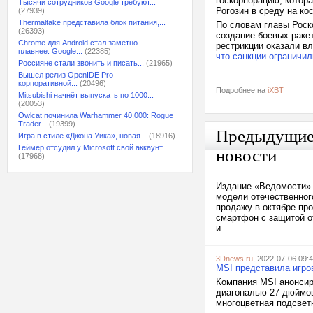
госкорпорацию, котор
Тысячи сотрудников Google требуют...
Рогозин в среду на к
(27939)
Thermaltake представила блок питания,...
По словам главы Роско
(26393)
создание боевых раке
Chrome для Android стал заметно
рестрикции оказали вл
плавнее: Google...
(22385)
что санкции ограничи
Россияне стали звонить и писать...
(21965)
Вышел релиз OpenIDE Pro —
корпоративной...
(20496)
Подробнее на
iXBT
Mitsubishi начнёт выпускать по 1000...
(20053)
Owlcat починила Warhammer 40,000: Rogue
Trader...
(19399)
Предыдущи
Игра в стиле «Джона Уика», новая...
(18916)
Геймер отсудил у Microsoft свой аккаунт...
новости
(17968)
Издание «Ведомости» 
модели отечественног
продажу в октябре пр
смартфон с защитой о
и...
3Dnews.ru
, 2022-07-06 09:
MSI представила игр
Компания MSI анонсир
диагональю 27 дюймов
многоцветная подсветк