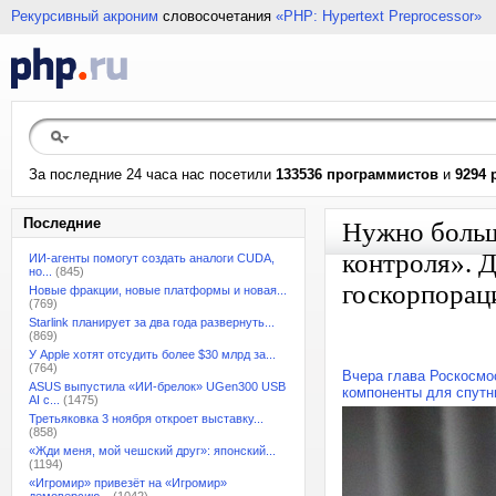
Рекурсивный акроним
словосочетания
«PHP: Hypertext Preprocessor»
За последние 24 часа нас посетили
133536 программистов
и
9294 
Последние
Нужно больш
контроля». Д
ИИ-агенты помогут создать аналоги CUDA,
но...
(845)
госкорпорац
Новые фракции, новые платформы и новая...
(769)
Starlink планирует за два года развернуть...
(869)
У Apple хотят отсудить более $30 млрд за...
(764)
Вчера глава Роскосмо
ASUS выпустила «ИИ-брелок» UGen300 USB
компоненты для спутн
AI с...
(1475)
Третьяковка 3 ноября откроет выставку...
(858)
«Жди меня, мой чешский друг»: японский...
(1194)
«Игромир» привезёт на «Игромир»