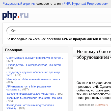
Рекурсивный акроним
словосочетания
«PHP: Hypertext Preprocessor»
За последние 24 часа нас посетили
149778 программистов
и
9407 
Последние
Ночному сбою в
оборудованием 
Geely Monjaro выходит в премиум: в Китае...
(827)
Руководитель Huawei рассказал, как Китай...
(839)
Следующее крупное обновление для инди-
хита...
(762)
Минцифры: «Max в нашей жизни остается...
(699)
Обычно в случае масш
происшествий. Однако
API открывается: в Max разрешили
создавать...
(827)
события, которые даю
Samsung представила 200-Мп датчик...
(690)
техники безопасности 
неисправность силово
«Вершина высокомерия Rockstar»: фанаты...
(716)
Подробнее на
3Dnews.ru
Космодром Восточный подготовили к
запуску...
(836)