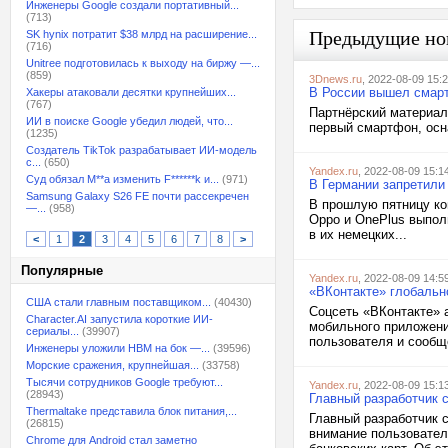
Инженеры Google создали портативный...
(713)
Предыдущие но
SK hynix потратит $38 млрд на расширение...
(716)
Unitree подготовилась к выходу на биржу —...
(859)
3Dnews.ru
, 2022-08-09 15:
В России вышел смартф
Хакеры атаковали десятки крупнейших...
(767)
Партнёрский материал
ИИ в поиске Google убедил людей, что...
первый смартфон, осн
(1235)
Создатель TikTok разрабатывает ИИ-модель
с...
(650)
Yandex.ru
, 2022-08-09 15:1
Суд обязал M**a изменить F******k и...
(971)
В Германии запретили
Samsung Galaxy S26 FE почти рассекречен
В прошлую пятницу ко
—...
(958)
Oppo и OnePlus выпол
в их немецких...
<
1
2
3
4
5
6
7
8
>
Популярные
Yandex.ru
, 2022-08-09 14:5
«ВКонтакте» глобальн
США стали главным поставщиком...
(40430)
Соцсеть «ВКонтакте» 
Character.AI запустила короткие ИИ-
мобильного приложени
сериалы...
(39907)
пользователя и сообще
Инженеры уложили HBM на бок —...
(39596)
Морские сражения, крупнейшая...
(33758)
Тысячи сотрудников Google требуют...
Yandex.ru
, 2022-08-09 15:1
(28943)
Главный разработчик с
Thermaltake представила блок питания,...
Главный разработчик с
(26815)
внимание пользователе
Chrome для Android стал заметно