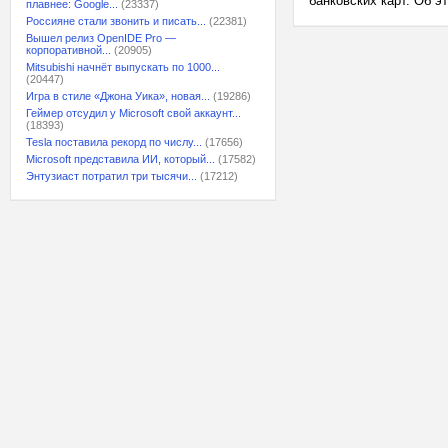
банковских карт. Об э
плавнее: Google...
(23337)
Россияне стали звонить и писать...
(22381)
Вышел релиз OpenIDE Pro —
корпоративной...
(20905)
Mitsubishi начнёт выпускать по 1000...
(20447)
Игра в стиле «Джона Уика», новая...
(19286)
Геймер отсудил у Microsoft свой аккаунт...
(18393)
Tesla поставила рекорд по числу...
(17656)
Microsoft представила ИИ, который...
(17582)
Энтузиаст потратил три тысячи...
(17212)