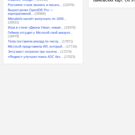
банковских карт. Об э
Россияне стали звонить и писать...
(22476)
Вышел релиз OpenIDE Pro —
корпоративной...
(20966)
Mitsubishi начнёт выпускать по 1000...
(20531)
Игра в стиле «Джона Уика», новая...
(19370)
Геймер отсудил у Microsoft свой аккаунт...
(18479)
Tesla поставила рекорд по числу...
(17871)
Microsoft представила ИИ, который...
(17716)
Энтузиаст потратил три тысячи...
(17274)
«Яндекс» улучшил поиск АЗС без...
(17023)