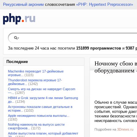
Рекурсивный акроним
словосочетания
«PHP: Hypertext Preprocessor»
За последние 24 часа нас посетили
151899 программистов
и
9387 
Последние
Ночному сбою в
оборудованием 
Machenike переводит 17-дюймовые
игровые...
(1115)
Thunderobot перевела игровые 17-
дюймовые...
(1242)
Смерть игр на дисках не навредит Capcom
—...
(1287)
HBM4 и Grok загрузили 4-нм линии Samsung
до...
(1234)
Обычно в случае масш
происшествий. Однако
Астрономы показали самые детальные в
истории...
(1102)
события, которые даю
Apple неожиданно повысила выплаты...
техники безопасности 
(1192)
неисправность силово
Nothing намекнула на выпуск шести
смартфонов...
(1172)
Подробнее на
3Dnews.ru
Adobe выпустила плагин, который добавляет