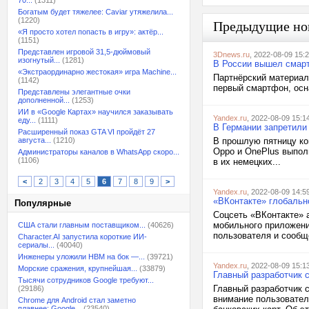
70...
(1311)
Богатым будет тяжелее: Caviar утяжелила...
(1220)
Предыдущие но
«Я просто хотел попасть в игру»: актёр...
(1151)
Представлен игровой 31,5-дюймовый
3Dnews.ru
, 2022-08-09 15:
изогнутый...
(1281)
В России вышел смартф
«Экстраординарно жестокая» игра Machine...
Партнёрский материал
(1142)
первый смартфон, осн
Представлены элегантные очки
дополненной...
(1253)
ИИ в «Google Картах» научился заказывать
Yandex.ru
, 2022-08-09 15:1
еду...
(1111)
В Германии запретили
Расширенный показ GTA VI пройдёт 27
августа...
(1210)
В прошлую пятницу ко
Oppo и OnePlus выпол
Администраторы каналов в WhatsApp скоро...
(1106)
в их немецких...
<
2
3
4
5
6
7
8
9
>
Yandex.ru
, 2022-08-09 14:5
«ВКонтакте» глобальн
Популярные
Соцсеть «ВКонтакте» 
мобильного приложени
США стали главным поставщиком...
(40626)
пользователя и сообще
Character.AI запустила короткие ИИ-
сериалы...
(40040)
Инженеры уложили HBM на бок —...
(39721)
Yandex.ru
, 2022-08-09 15:1
Морские сражения, крупнейшая...
(33879)
Главный разработчик с
Тысячи сотрудников Google требуют...
Главный разработчик с
(29186)
внимание пользователе
Chrome для Android стал заметно
плавнее: Google...
(23540)