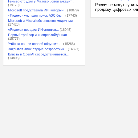
Геймер отсудил у Microsoft свой аккаунт...
Россияне могут купить
(19179)
продажу цифровых клю
Microsoft представила ИИ, который...
(18879)
«Яндекс» улучшил поиск АЗС без...
(17743)
Microsoft и Mistral обменяются моделями...
(17423)
«Яндекс» посадил ИИ-агентов...
(16045)
Первый трейлер и «непревзойдённая...
(15778)
Учёные нашли способ обрушить...
(15286)
Закрытая Xbox студия-разработчик...
(14827)
Власть в OpenAI сосредотачивается...
(14803)