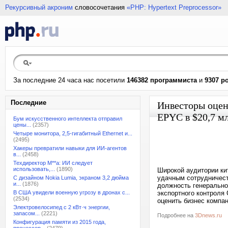
Рекурсивный акроним
словосочетания
«PHP: Hypertext Preprocessor»
За последние 24 часа нас посетили
146382 программиста
и
9307 р
Последние
Инвесторы оцен
EPYC в $20,7 м
Бум искусственного интеллекта отправил
цены...
(2357)
Четыре монитора, 2,5-гигабитный Ethernet и...
(2495)
Хакеры превратили навыки для ИИ-агентов
в...
(2458)
Техдиректор M**a: ИИ следует
использовать,...
(1890)
Широкой аудитории кит
удачным сотрудничест
С дизайном Nokia Lumia, экраном 3,2 дюйма
и...
(1876)
должность генеральног
В США увидели военную угрозу в дронах с...
экспортного контроля
(2534)
оценить бизнес компан
Электровелосипед с 2 кВт·ч энергии,
запасом...
(2221)
Подробнее на
3Dnews.ru
Конфигурация памяти из 2015 года,