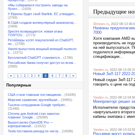
процессор...
(2479)
«Мы собираемся построить заводы на
Луне»....
(1929)
Предыдущие но
У Европы будет свой Starlink: ЕС утвердил...
(2769)
В США создали молекулярный анализатор...
3Dnews.ru
, 2022-08-13 06:
(2409)
Названы предполагаем
Spectre возвращается: новая атака
7000
TONTOU...
(2773)
Хотя компания AMD ещ
Ретейлеры хотят покупателей из ChatGPT,
производитель не под
но...
(2708)
на ней выпускаться. 
Xiaomi выпустила мощный моющий пылесос
поделился информацие
с...
(2271)
спецификации...
Бесплатный ChatGPT становится...
(1786)
Российские банки получат доступ ко всем...
(2090)
Yandex.ru
, 2022-08-13 05:2
Новый ЗиЛ-117 2022-2
<
1
2
3
4
5
6
7
8
>
Новый седан ЗиЛ-117 
говорить о цене на п
Популярные
США стали главным поставщиком...
(41835)
Yandex.ru
, 2022-08-13 04:5
Морские сражения, крупнейшая...
(34991)
Минпромторг решил за
Тысячи сотрудников Google требуют...
Исполнителю предстои
(31440)
«виртуального второг
Chrome для Android стал заметно
кабины экипажа с ими
плавнее: Google...
(25090)
Вышел релиз OpenIDE Pro —
корпоративной...
(21622)
Yandex.ru
, 2022-08-13 02:5
Tesla поставила рекорд по числу...
(19286)
Россияне могут купить