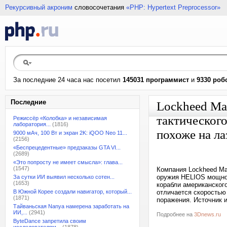
Рекурсивный акроним
словосочетания
«PHP: Hypertext Preprocessor»
За последние 24 часа нас посетил
145031 программист
и
9330 роб
Последние
Lockheed Mar
тактического
Режиссёр «Колобка» и независимая
лаборатория...
(1816)
похоже на ла
9000 мАч, 100 Вт и экран 2K: iQOO Neo 11...
(2156)
«Беспрецедентные» предзаказы GTA VI...
(2689)
«Это попросту не имеет смысла»: глава...
(1547)
Компания Lockheed Ma
оружия HELIOS мощно
За сутки ИИ выявил несколько сотен...
(1653)
корабли американског
В Южной Корее создали навигатор, который...
отличается скоростью
(1871)
поражения. Источник и
Тайваньская Nanya намерена заработать на
ИИ,...
(2941)
Подробнее на
3Dnews.ru
ByteDance запретила своим