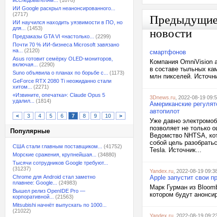
исследователям...
(1878)
ИИ Google раскрыл неанонсированного...
(2717)
Предыдущи
ИИ научился находить уязвимости в ПО, но
для...
(1453)
новости
Предзаказы GTA VI «настолько...
(2299)
Почти 70 % ИИ-бизнеса Microsoft завязано
на...
(2120)
смартфонов
Asus готовит семёрку OLED-мониторов,
Компания OmniVision 
включая...
(2290)
в составе тыльных ка
Suno объявила о планах по борьбе с...
(1173)
млн пикселей. Источни
GeForce RTX 2080 Ti неожиданно стали
хитом...
(2271)
«Извините, опечатка»: Claude Opus 5
3Dnews.ru
, 2022-08-19 09:
удалил...
(1814)
Американские регулят
автопилот
<
3
4
5
6
7
8
9
10
>
Уже давно электромоб
позволяет не только 
Популярные
Ведомство NHTSA, кот
собой цель разобрать
США стали главным поставщиком...
(41752)
Tesla. Источник...
Морские сражения, крупнейшая...
(34880)
Тысячи сотрудников Google требуют...
(31237)
Yandex.ru
, 2022-08-19 09:3
Chrome для Android стал заметно
Apple запустит свои п
плавнее: Google...
(24983)
Марк Гурман из Bloomb
Вышел релиз OpenIDE Pro —
котором будут анонсир
корпоративной...
(21563)
Mitsubishi начнёт выпускать по 1000...
(21022)
Yandex.ru
, 2022-08-19 09:2