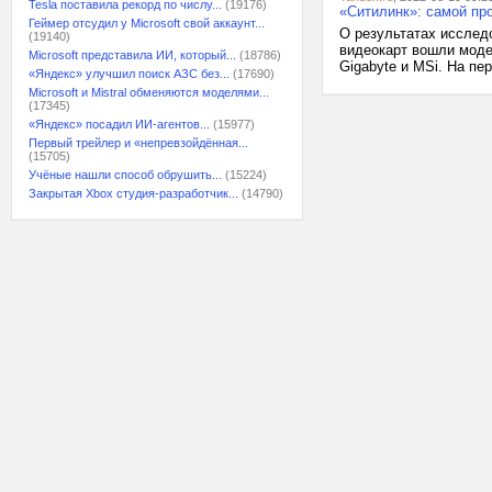
Tesla поставила рекорд по числу...
(19176)
«Ситилинк»: самой пр
Геймер отсудил у Microsoft свой аккаунт...
О результатах исслед
(19140)
видеокарт вошли моде
Microsoft представила ИИ, который...
(18786)
Gigabyte и MSi. На пе
«Яндекс» улучшил поиск АЗС без...
(17690)
Microsoft и Mistral обменяются моделями...
(17345)
«Яндекс» посадил ИИ-агентов...
(15977)
Первый трейлер и «непревзойдённая...
(15705)
Учёные нашли способ обрушить...
(15224)
Закрытая Xbox студия-разработчик...
(14790)