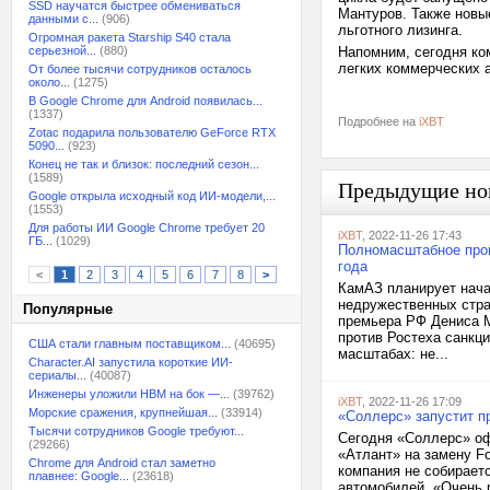
SSD научатся быстрее обмениваться
Мантуров. Также новы
данными с...
(906)
льготного лизинга.
Огромная ракета Starship S40 стала
серьезной...
(880)
Напомним, сегодня ко
легких коммерческих 
От более тысячи сотрудников осталось
около...
(1275)
В Google Chrome для Android появилась...
(1337)
Подробнее на
iXBT
Zotac подарила пользователю GeForce RTX
5090...
(923)
Конец не так и близок: последний сезон...
(1589)
Предыдущие но
Google открыла исходный код ИИ-модели,...
(1553)
Для работы ИИ Google Chrome требует 20
iXBT
, 2022-11-26 17:43
ГБ...
(1029)
Полномасштабное прои
года
<
1
2
3
4
5
6
7
8
>
КамАЗ планирует нача
недружественных стра
Популярные
премьера РФ Дениса М
против Ростеха санкци
США стали главным поставщиком...
(40695)
масштабах: не...
Character.AI запустила короткие ИИ-
сериалы...
(40087)
Инженеры уложили HBM на бок —...
(39762)
iXBT
, 2022-11-26 17:09
Морские сражения, крупнейшая...
(33914)
«Соллерс» запустит пр
Тысячи сотрудников Google требуют...
Сегодня «Соллерс» оф
(29266)
«Атлант» на замену Fo
Chrome для Android стал заметно
компания не собираетс
плавнее: Google...
(23618)
автомобилей. «Очень р