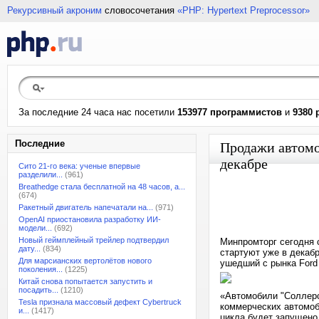
Рекурсивный акроним
словосочетания
«PHP: Hypertext Preprocessor»
За последние 24 часа нас посетили
153977 программистов
и
9380 
Последние
Продажи автомоб
декабре
Сито 21-го века: ученые впервые
разделили...
(961)
Breathedge стала бесплатной на 48 часов, а...
(674)
Ракетный двигатель напечатали на...
(971)
OpenAI приостановила разработку ИИ-
модели...
(692)
Новый геймплейный трейлер подтвердил
Минпромторг сегодня 
дату...
(834)
стартуют уже в декабр
Для марсианских вертолётов нового
ушедший с рынка Ford 
поколения...
(1225)
Китай снова попытается запустить и
посадить...
(1210)
«Автомобили "Соллерс
Tesla признала массовый дефект Cybertruck
коммерческих автомоби
и...
(1417)
цикла будет запущено 