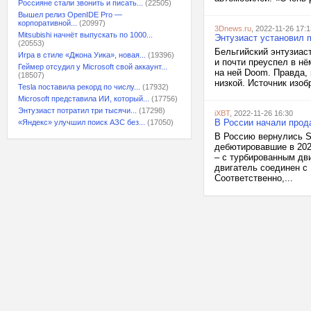
Россияне стали звонить и писать...
(22505)
Вышел релиз OpenIDE Pro —
корпоративной...
(20997)
3Dnews.ru
, 2022-11-26 17:1
Mitsubishi начнёт выпускать по 1000...
Энтузиаст установил 
(20553)
Бельгийский энтузиас
Игра в стиле «Джона Уика», новая...
(19396)
и почти преуспел в нё
Геймер отсудил у Microsoft свой аккаунт...
на ней Doom. Правда,
(18507)
низкой. Источник изобр
Tesla поставила рекорд по числу...
(17932)
Microsoft представила ИИ, который...
(17756)
Энтузиаст потратил три тысячи...
(17298)
iXBT
, 2022-11-26 16:30
В России начали прода
«Яндекс» улучшил поиск АЗС без...
(17050)
В Россию вернулись S
дебютировавшие в 2021
– с турбированным дви
двигатель соединен с 
Соответственно,...