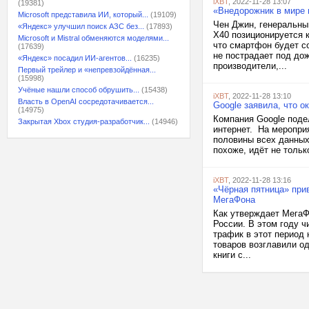
iXBT
, 2022-11-28 13:07
(19381)
«Внедорожник в мире 
Microsoft представила ИИ, который...
(19109)
Чен Джин, генеральны
«Яндекс» улучшил поиск АЗС без...
(17893)
X40 позиционируется 
Microsoft и Mistral обменяются моделями...
что смартфон будет с
(17639)
не пострадает под до
«Яндекс» посадил ИИ-агентов...
(16235)
производители,...
Первый трейлер и «непревзойдённая...
(15998)
Учёные нашли способ обрушить...
(15438)
iXBT
, 2022-11-28 13:10
Власть в OpenAI сосредотачивается...
Google заявила, что 
(14975)
Компания Google поде
Закрытая Xbox студия-разработчик...
(14946)
интернет. На мероприя
половины всех данных
похоже, идёт не тольк
iXBT
, 2022-11-28 13:16
«Чёрная пятница» при
МегаФона
Как утверждает МегаФ
России. В этом году 
трафик в этот период
товаров возглавили о
книги с...