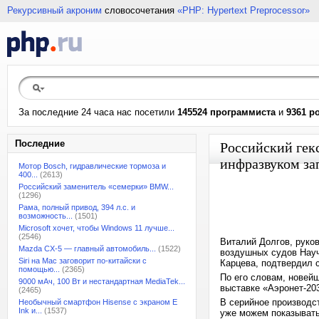
Рекурсивный акроним
словосочетания
«PHP: Hypertext Preprocessor»
За последние 24 часа нас посетили
145524 программиста
и
9361 р
Последние
Российский гек
инфразвуком зап
Мотор Bosch, гидравлические тормоза и
400...
(2613)
Российский заменитель «семерки» BMW...
(1296)
Рама, полный привод, 394 л.с. и
возможность...
(1501)
Microsoft хочет, чтобы Windows 11 лучше...
(2546)
Виталий Долгов, руко
Mazda CX-5 — главный автомобиль...
(1522)
воздушных судов Науч
Siri на Mac заговорит по-китайски с
Карцева, подтвердил 
помощью...
(2365)
По его словам, новей
9000 мАч, 100 Вт и нестандартная MediaTek...
выставке «Аэронет-203
(2465)
В серийное производс
Необычный смартфон Hisense с экраном E
Ink и...
(1537)
уже можем показывать