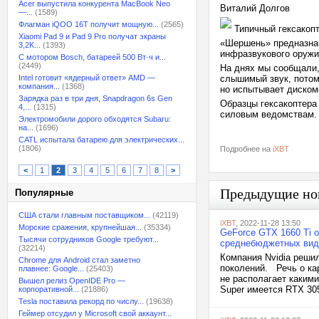
Acer выпустила конкурента MacBook Neo
Виталий Долгов
—...
(1589)
Флагман iQOO 16T получит мощную...
(2565)
Типичный гексакоп
Xiaomi Pad 9 и Pad 9 Pro получат экраны
«Шершень» предназнач
3,2K...
(1393)
инфразвукового оружи
С мотором Bosch, батареей 500 Вт·ч и...
(2449)
На днях мы сообщали
Intel готовит «ядерный ответ» AMD —
слышимый звук, потом 
компания...
(1368)
но испытывает диском
Зарядка раз в три дня, Snapdragon 6s Gen
Образцы гексакоптера
4,...
(1315)
силовым ведомствам.
Электромобили дорого обходятся Subaru:
на...
(1696)
CATL испытала батарею для электрических...
(1806)
Подробнее на
iXBT
<
1
2
3
4
5
6
7
8
>
Предыдущие но
Популярные
США стали главным поставщиком...
(42119)
iXBT
, 2022-11-28 13:50
Морские сражения, крупнейшая...
(35334)
GeForce GTX 1660 Ti 
Тысячи сотрудников Google требуют...
среднебюджетных вид
(32214)
Компания Nvidia реши
Chrome для Android стал заметно
поколений. Речь о ка
плавнее: Google...
(25403)
не располагает какими
Вышел релиз OpenIDE Pro —
Super имеется RTX 305
корпоративной...
(21886)
Tesla поставила рекорд по числу...
(19638)
Геймер отсудил у Microsoft свой аккаунт...