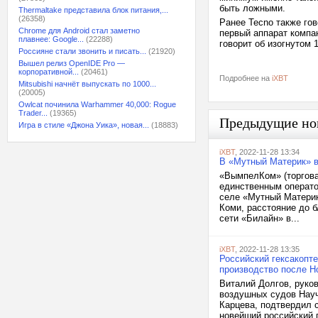
быть ложными.
Thermaltake представила блок питания,...
(26358)
Ранее Tecno также гов
Chrome для Android стал заметно
первый аппарат компа
плавнее: Google...
(22288)
говорит об изогнутом
Россияне стали звонить и писать...
(21920)
Вышел релиз OpenIDE Pro —
корпоративной...
(20461)
Подробнее на
iXBT
Mitsubishi начнёт выпускать по 1000...
(20005)
Owlcat починила Warhammer 40,000: Rogue
Trader...
(19365)
Предыдущие но
Игра в стиле «Джона Уика», новая...
(18883)
iXBT
, 2022-11-28 13:34
В «Мутный Материк» в
«ВымпелКом» (торгова
единственным операто
селе «Мутный Материк
Коми, расстояние до 
сети «Билайн» в...
iXBT
, 2022-11-28 13:35
Российский гексакопт
производство после Н
Виталий Долгов, руко
воздушных судов Науч
Карцева, подтвердил 
новейший российский 