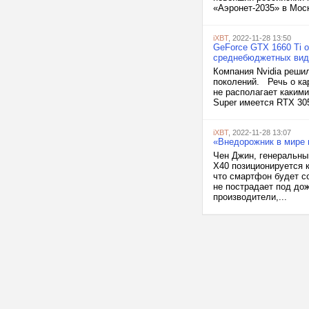
«Аэронет-2035» в Моск
iXBT
, 2022-11-28 13:50
GeForce GTX 1660 Ti 
среднебюджетных вид
Компания Nvidia реши
поколений. Речь о ка
не располагает какими
Super имеется RTX 305
iXBT
, 2022-11-28 13:07
«Внедорожник в мире 
Чен Джин, генеральны
X40 позиционируется 
что смартфон будет с
не пострадает под до
производители,...