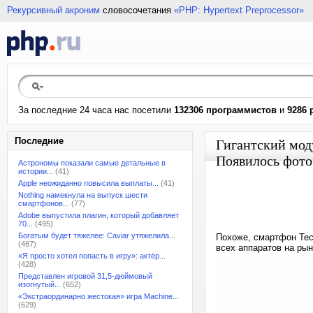
Рекурсивный акроним
словосочетания
«PHP: Hypertext Preprocessor»
За последние 24 часа нас посетили
132306 программистов
и
9286 
Последние
Гигантский мод
Появилось фото
Астрономы показали самые детальные в
истории...
(41)
Apple неожиданно повысила выплаты...
(41)
Nothing намекнула на выпуск шести
смартфонов...
(77)
Adobe выпустила плагин, который добавляет
70...
(495)
Богатым будет тяжелее: Caviar утяжелила...
Похоже, смартфон Tec
(467)
всех аппаратов на ры
«Я просто хотел попасть в игру»: актёр...
(428)
Представлен игровой 31,5-дюймовый
изогнутый...
(652)
«Экстраординарно жестокая» игра Machine...
(629)