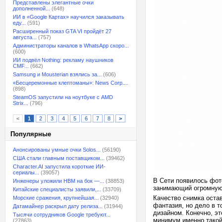
Представлены элегантные очки
дополненной...
(648)
ИИ в «Google Картах» научился заказывать
еду...
(591)
Расширенный показ GTA VI пройдёт 27
августа...
(757)
Администраторы каналов в WhatsApp скоро...
(600)
ИИ подвёл Nothing: рекламу наушников
CMF...
(662)
Samsung и Mousterian взялись за...
(606)
«Бесцеремонные клептоманы»: News Corp....
(898)
SteamOS запустили на ноутбуке с AMD
Strix...
(796)
<
1
2
3
4
5
6
7
8
>
Популярные
Анонсированы умные очки Solos...
(56190)
США стали главным поставщиком...
(39462)
Character.AI запустила короткие ИИ-
сериалы...
(39057)
В Сети появилось фото
Инженеры уложили HBM на бок —...
(38853)
занимающий огромную 
Китайские специалисты заявили,...
(33709)
Качество снимка остав
Морские сражения, крупнейшая...
(32940)
фантазия, но дело в т
Датамайнер раскрыл дату релиза...
(31944)
дизайном. Конечно, эт
Тысячи сотрудников Google требуют...
минимум именно такой 
(27863)