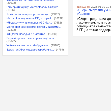
(21002)
3Dnews.ru
, 2023-01-30 21:
Геймер отсудил у Microsoft свой аккаунт...
«Сбер» выпустил умны
(19113)
«Салют»
Tesla поставила рекорд по числу...
(19112)
Microsoft представила ИИ, который...
(18739)
«Сбер» представил дв
лаконичным, но в то 
«Яндекс» улучшил поиск АЗС без...
(17652)
помощников семейства 
Microsoft и Mistral обменяются моделями...
5 ГГц, а также поддер
(17302)
«Яндекс» посадил ИИ-агентов...
(15940)
Первый трейлер и «непревзойдённая...
(15672)
Учёные нашли способ обрушить...
(15186)
Закрытая Xbox студия-разработчик...
(14769)