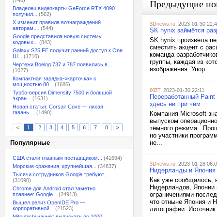
(748)
Предыдущие но
Владелец видеокарты GeForce RTX 4090
получил...
(562)
X изменит правила вознаграждений
3Dnews.ru
, 2023-01-30 22:
авторам,...
(544)
SK hynix займётся ра
Google представила новую систему
SK hynix произвела п
кодовых...
(843)
сместить акцент с рас
Galaxy S25 FE получит ранний доступ к One
команда разработчико
UI...
(1710)
группы, каждая из кот
Чертежи Boeing 737 и 787 появились в...
изображения. Упор...
(1027)
Компактная зарядка-«карточка» с
мощностью 80...
(1686)
iXBT
, 2023-01-30 22:11
Турбо-версия Dimensity 7500 и большой
Переработанный Paint 
экран...
(1631)
здесь ни при чём
Новая статья: Corsair Cove — лихая
гавань....
(1490)
Компания Microsoft зн
выпуском операционно
<
1
2
3
4
5
6
7
8
>
тёмного режима. Прош
но участники программ
Популярные
не...
США стали главным поставщиком...
(41694)
3Dnews.ru
, 2023-01-28 06:
Морские сражения, крупнейшая...
(34837)
Нидерланды и Япония 
Тысячи сотрудников Google требуют...
Как уже сообщалось, 
(31090)
Нидерландов, Японии 
Chrome для Android стал заметно
ограничениями послед
плавнее: Google...
(24913)
что отныне Япония и 
Вышел релиз OpenIDE Pro —
корпоративной...
(21523)
литографии. Источник.
Mitsubishi начнёт выпускать по 1000...