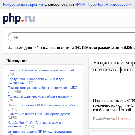
Рекурсивный акроним
словосочетания
«PHP: Hypertext Preprocessor»
За последние 24 часа нас посетили
145189 программистов
и
9326 
Последние
Бюджетный марк
в ответах фанат
Целых 40 Вт для встроенной графики: Intel...
(78)
Корпус толщиной всего 4,5 мм и две
половины,...
(94)
Подготовительные работы по сведению МКС
с...
(745)
Только за один месяц китайцы заказали у...
(743)
Пользователь dex3108
гоночных аркад The Cr
Subaru тратит по $10 000 на машину, чтобы...
(1044)
изображения: Ubisoft
Память на чипах CXMT покорила рубеж...
(1170)
Подробнее на
3Dnews.ru
Китай обошёл США по расходам на
научные...
(1260)
Бывший сотрудник SK hynix, передавший...