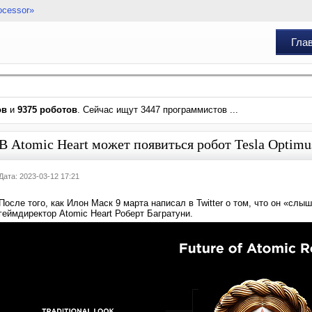
ocessor»
Гла
ов
и
9375 роботов
. Сейчас ищут 3447 программистов ...
В Atomic Heart может появиться робот Tesla Optimu
Дата: 2023-03-12 17:21
После того, как Илон Маск 9 марта написал в Twitter о том, что он «слы
геймдиректор Atomic Heart Роберт Багратуни.