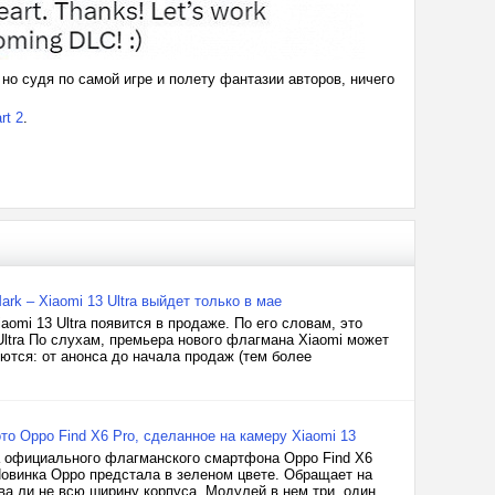
о судя по самой игре и полету фантазии авторов, ничего
rt 2
.
k – Xiaomi 13 Ultra выйдет только в мае
aomi 13 Ultra появится в продаже. По его словам, это
Ultra По слухам, премьера нового флагмана Xiaomi может
ются: от анонса до начала продаж (тем более
о Oppo Find X6 Pro, сделанное на камеру Xiaomi 13
ка официального флагманского смартфона Oppo Find X6
Новинка Oppo предстала в зеленом цвете. Обращает на
два ли не всю ширину корпуса. Модулей в нем три, один