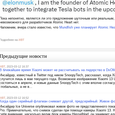
Пока непонятно, является ли это предложение шуточным или реальным, н
невозможного для разработчиков Atomic Heart нет.
Напомним, вчера стало известно, что
Mundfish уже планирует Atomic Hea
Подробнее на
iXBT
Предыдущие новости
iXBT
, 2023-03-12 16:37
В ближайшее время Xiaomi может не рассчитывать на лидерство в DxOMar
Инсайдер, известный в Twitter под ником SnoopyTech, рассказал, когда Xi
случится лишь в мае текущего года. Возможное изображение Xiaomi 13 
состояться в апреле, и новые данные SnoopyTech с этим вполне согласу
глобальных, а не в...
iXBT
, 2023-03-12 16:52
Когда один серийный флагман снимает другой, предсерийный. Живое фот
Инсайдер Ice Universe опубликовал живое фото не представленного по
Pro. Примечательно, что снимок сделан при помощи камеры Xiaomi 13. 
себя внимание, насколько велик блок камеры Hasselblad, он занимает е