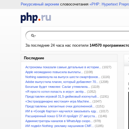
Рекурсивный акроним
словосочетания
«PHP: Hypertext Prepr
За последние 24 часа нас посетили
144570 программист
Последние
Астрономы показали самые детальные в истории...
(1027)
Apple неожиданно повысила выплаты...
(1108)
Nothing намекнула на выпуск шести смартфонов...
(1116)
Adobe выпустила плагин, который добавляет 70...
(1208)
Богатым будет тяжелее: Caviar утяжелила...
(1119)
«Я просто хотел попасть в игру»: актёр...
(1052)
Представлен игровой 31,5-дюймовый изогнутый...
(1191)
«Экстраординарно жестокая» игра Machine...
(1047)
Представлены элегантные очки дополненной...
(1151)
ИИ в «Google Картах» научился заказывать еду...
(1017)
Расширенный показ GTA VI пройдёт 27 августа...
(1146)
Администраторы каналов в WhatsApp скоро...
(978)
ИИ подвёл Nothing: рекламу наушников CMF...
(1185)