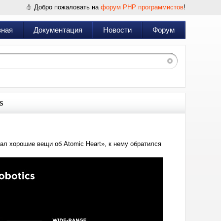
Добро пожаловать на
форум PHP программистов
!
вная
Документация
Новости
Форум
s
шал хорошие вещи об Atomic Heart», к нему обратился