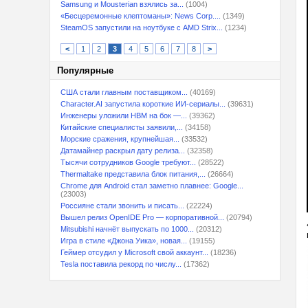
Samsung и Mousterian взялись за...
(1004)
«Бесцеремонные клептоманы»: News Corp....
(1349)
SteamOS запустили на ноутбуке с AMD Strix...
(1234)
<
1
2
3
4
5
6
7
8
>
Популярные
США стали главным поставщиком...
(40169)
Character.AI запустила короткие ИИ-сериалы...
(39631)
Инженеры уложили HBM на бок —...
(39362)
Китайские специалисты заявили,...
(34158)
Морские сражения, крупнейшая...
(33532)
Датамайнер раскрыл дату релиза...
(32358)
Тысячи сотрудников Google требуют...
(28522)
Thermaltake представила блок питания,...
(26664)
Chrome для Android стал заметно плавнее: Google...
(23003)
Россияне стали звонить и писать...
(22224)
Вышел релиз OpenIDE Pro — корпоративной...
(20794)
Mitsubishi начнёт выпускать по 1000...
(20312)
Игра в стиле «Джона Уика», новая...
(19155)
Геймер отсудил у Microsoft свой аккаунт...
(18236)
Tesla поставила рекорд по числу...
(17362)