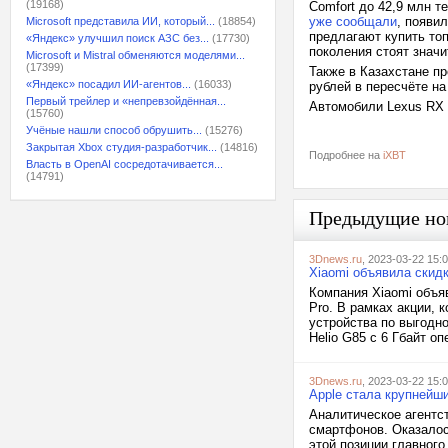
(19168)
Comfort до 42,9 млн т
уже сообщали
, появи
Microsoft представила ИИ, который...
(18854)
предлагают купить то
«Яндекс» улучшил поиск АЗС без...
(17730)
поколения стоят знач
Microsoft и Mistral обменяются моделями...
(17399)
Также в Казахстане п
«Яндекс» посадил ИИ-агентов...
(16033)
рублей в пересчёте на
Первый трейлер и «непревзойдённая...
Автомобили Lexus RX 
(15760)
Учёные нашли способ обрушить...
(15276)
Закрытая Xbox студия-разработчик...
(14816)
Подробнее на
iXBT
Власть в OpenAI сосредотачивается...
(14791)
Предыдущие но
3Dnews.ru
, 2023-03-22 15:
Xiaomi объявила скидк
Компания Xiaomi объя
Pro. В рамках акции, 
устройства по выгодн
Helio G85 с 6 Гбайт о
3Dnews.ru
, 2023-03-22 15:
Apple стала крупнейш
Аналитическое агентст
смартфонов. Оказалос
этой позиции главног