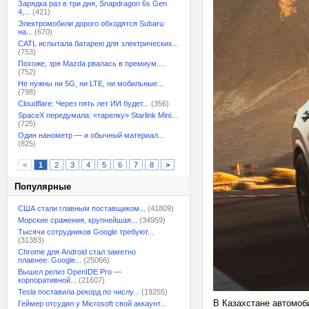
Зарядка раз в три дня, Snapdragon 6s Gen
4,...
(421)
Электромобили дорого обходятся Subaru:
на...
(670)
CATL испытала батарею для электрических...
(753)
Похоже, зря Mazda рвалась в премиум....
(752)
Не нужны ни 5G, ни LTE, ни мобильные...
(798)
Cloudflare: Через пять лет ИИ будет...
(356)
SpaceX передумала: «тарелку» Starlink Mini...
(725)
Один нанометр — и обычный материал...
(825)
<
1
2
3
4
5
6
7
8
>
Популярные
США стали главным поставщиком...
(41809)
Морские сражения, крупнейшая...
(34959)
Тысячи сотрудников Google требуют...
(31383)
Chrome для Android стал заметно
плавнее: Google...
(25066)
Вышел релиз OpenIDE Pro —
корпоративной...
(21607)
Tesla поставила рекорд по числу...
(19255)
В Казахстане автомоби
Геймер отсудил у Microsoft свой аккаунт...