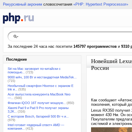
Рекурсивный акроним
словосочетания
«PHP: Hypertext Preprocessor»
За последние 24 часа нас посетили
145797 программистов
и
9310 
Последние
Новейший Lexus 
России
Siri на Mac заговорит по-китайски с
помощью...
(723)
9000 мАч, 100 Вт и нестандартная MediaTek...
(715)
Необычный смартфон Hisense с экраном E
Ink и...
(535)
Acer выпустила конкурента MacBook Neo
—...
(566)
Как сообщают «Автоно
Флагман iQOO 16T получит мощную...
(850)
поколения, который до
Xiaomi Pad 9 и Pad 9 Pro получат экраны
Lexus RX350 получил 
3,2K...
(316)
момент 430 Нм. Он ос
С мотором Bosch, батареей 500 Вт·ч и...
Покупателям предлага
(979)
системой и электрон
Intel готовит «ядерный ответ» AMD —
компания...
(413)